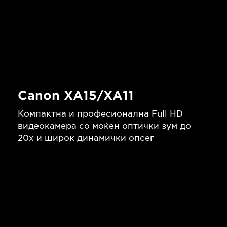
Canon XA15/XA11
Компактна и професионална Full HD
видеокамера со моќен оптички зум до
20x и широк динамички опсег