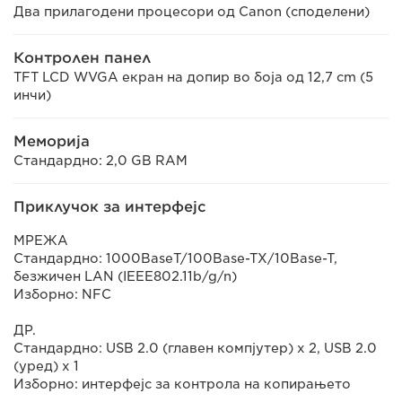
Два прилагодени процесори од Canon (споделени)
Контролен панел
TFT LCD WVGA екран на допир во боја од 12,7 cm (5
инчи)
Меморија
Стандардно: 2,0 GB RAM
Приклучок за интерфејс
МРЕЖА
Стандардно: 1000BaseT/100Base-TX/10Base-T,
безжичен LAN (IEEE802.11b/g/n)
Изборно: NFC
ДР.
Стандардно: USB 2.0 (главен компјутер) x 2, USB 2.0
(уред) x 1
Изборно: интерфејс за контрола на копирањето