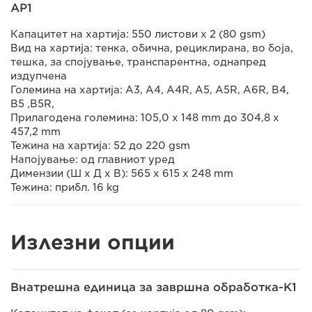
AP1
Капацитет на хартија: 550 листови x 2 (80 gsm)
Вид на хартија: тенка, обична, рециклирана, во боја,
тешка, за спојување, транспарентна, однапред
издупчена
Големина на хартија: A3, A4, A4R, A5, A5R, A6R, B4,
B5 ,B5R,
Прилагодена големина: 105,0 x 148 mm до 304,8 x
457,2 mm
Тежина на хартија: 52 до 220 gsm
Напојување: од главниот уред
Димензии (Ш x Д x В): 565 x 615 x 248 mm
Тежина: прибл. 16 kg
Излезни опции
Внатрешна единица за завршна обработка-K1