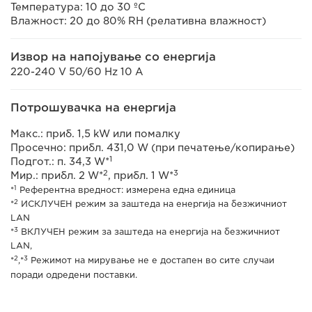
Температура: 10 до 30 ºC
Влажност: 20 до 80% RH (релативна влажност)
Извор на напојување со енергија
220-240 V 50/60 Hz 10 A
Потрошувачка на енергија
Макс.: приб. 1,5 kW или помалку
Просечно: прибл. 431,0 W (при печатење/копирање)
1
Подгот.: п. 34,3 W*
2
3
Мир.: прибл. 2 W*
, прибл. 1 W*
1
*
Референтна вредност: измерена една единица
2
*
ИСКЛУЧЕН режим за заштеда на енергија на безжичниот
LAN
3
*
ВКЛУЧЕН режим за заштеда на енергија на безжичниот
LAN,
2
3
*
,*
Режимот на мирување не е достапен во сите случаи
поради одредени поставки.