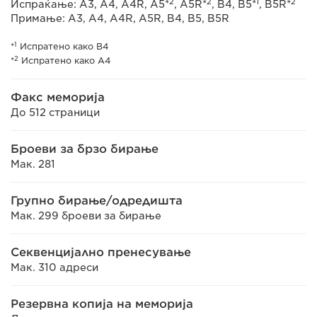
2
2
1
2
Испраќање: A3, A4, A4R, A5*
, A5R*
, B4, B5*
, B5R*
Примање: A3, A4, A4R, A5R, B4, B5, B5R
1
*
Испратено како B4
2
*
Испратено како A4
Факс меморија
До 512 страници
Броеви за брзо бирање
Мак. 281
Групно бирање/одредишта
Мак. 299 броеви за бирање
Секвенцијално пренесување
Мак. 310 адреси
Резервна копија на меморија