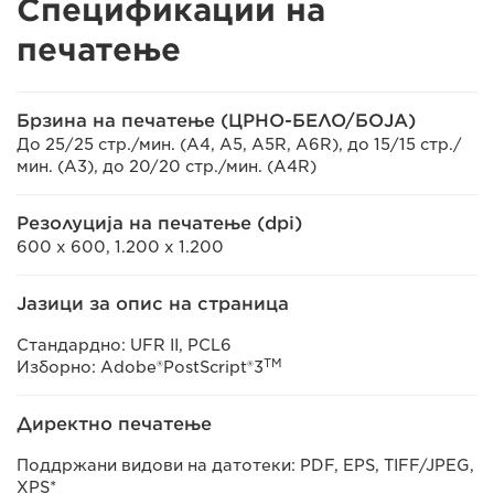
Спецификации на
печатење
Брзина на печатење (ЦРНО-БЕЛО/БОЈА)
До 25/25 стр./мин. (A4, A5, A5R, A6R), до 15/15 стр./
мин. (A3), до 20/20 стр./мин. (A4R)
Резолуција на печатење (dpi)
600 x 600, 1.200 x 1.200
Јазици за опис на страница
Стандардно: UFR II, PCL6
TM
Изборно: Adobe®PostScript®3
Директно печатење
Поддржани видови на датотеки: PDF, EPS, TIFF/JPEG,
XPS*