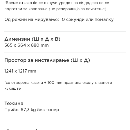
*Време откако ќе се вклучи уредот па сè додека не се
подготви за копирање (не резервација за печатење)
Од режим на мирување: 10 секунди или помалку
Димензии (Ш x Д x В)
565 x 664 x 880 mm
Простор за инсталирање (Ш x Д)
1241 x 1217 mm
*со отворена касета + 100 mm празнина околу главното
куќиште
Тежина
Прибл. 67,3 kg без тонер