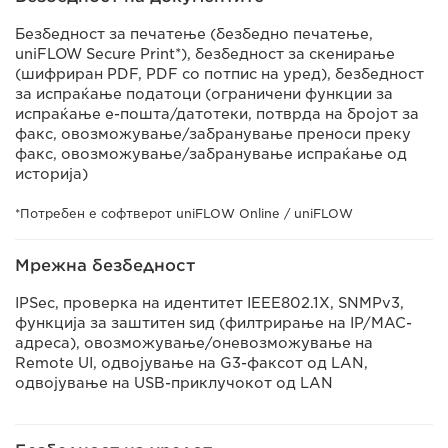
Безбедност за печатење (безбедно печатење,
uniFLOW Secure Print*), безбедност за скенирање
(шифриран PDF, PDF со потпис на уред), безбедност
за испраќање податоци (ограничени функции за
испраќање е-пошта/датотеки, потврда на бројот за
факс, овозможување/забранување преноси преку
факс, овозможување/забранување испраќање од
историја)
*Потребен е софтверот uniFLOW Online / uniFLOW
Мрежна безбедност
IPSec, проверка на идентитет IEEE802.1X, SNMPv3,
функција за заштитен ѕид (филтрирање на IP/MAC-
адреса), овозможување/оневозможување на
Remote UI, одвојување на G3-факсот од LAN,
одвојување на USB-приклучокот од LAN