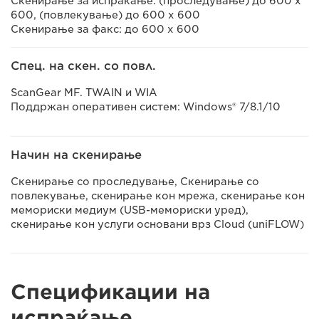
Скенирање за испраќање: (проследување) до 600 x
600, (повлекување) до 600 x 600
Скенирање за факс: до 600 x 600
Спец. на скен. со повл.
ScanGear MF. TWAIN и WIA
Поддржан оперативен систем: Windows® 7/8.1/10
Начин на скенирање
Скенирање со проследување, Скенирање со
повлекување, скенирање кон мрежа, скенирање кон
мемориски медиум (USB-мемориски уред),
скенирање кон услуги основани врз Cloud (uniFLOW)
Спецификации на
испраќање