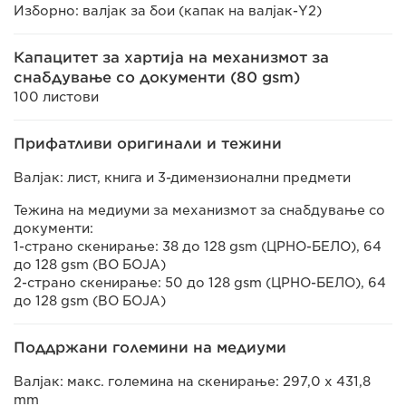
Изборно: валјак за бои (капак на валјак-Y2)
Капацитет за хартија на механизмот за
снабдување со документи (80 gsm)
100 листови
Прифатливи оригинали и тежини
Валјак: лист, книга и 3-димензионални предмети
Тежина на медиуми за механизмот за снабдување со
документи:
1-страно скенирање: 38 до 128 gsm (ЦРНО-БЕЛО), 64
до 128 gsm (ВО БОЈА)
2-страно скенирање: 50 до 128 gsm (ЦРНО-БЕЛО), 64
до 128 gsm (ВО БОЈА)
Поддржани големини на медиуми
Валјак: макс. големина на скенирање: 297,0 x 431,8
mm