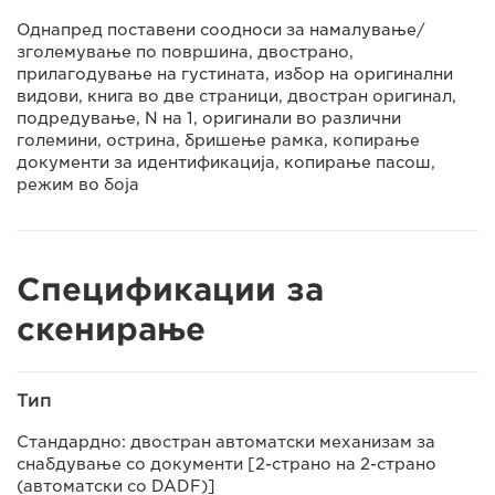
Однапред поставени соодноси за намалување/
зголемување по површина, двострано,
прилагодување на густината, избор на оригинални
видови, книга во две страници, двостран оригинал,
подредување, N на 1, оригинали во различни
големини, острина, бришење рамка, копирање
документи за идентификација, копирање пасош,
режим во боја
Спецификации за
скенирање
Тип
Стандардно: двостран автоматски механизам за
снабдување со документи [2-страно на 2-страно
(автоматски со DADF)]