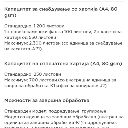
Капацитет за снабдување со хартија (A4, 80
gsm)
Стандардно: 1.200 листови
1 x повеќенаменски фах за 100 листови, 2 x касети за
хартија од 550 листови
Максимум: 2.300 листови (со единица за снабдување
на касетата-AP1)
Капацитет на отпечатена хартија (A4, 80 gsm)
Стандардно: 250 листови
Максимум: 700 листови (со внатрешна единица за
завршна обработка-K1 и фах за копирање-J2)
Можности за завршна обработка
Стандарден модел: подредување, групирање
Модел со единица за завршна обработка (внатрешна
единица за завршна обработка-K1): подредување,