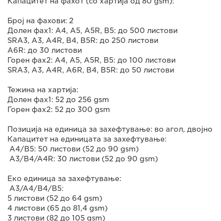
Капацитет на фахот (со хартија од 80 gsm):
Број на фахови: 2
Долен фах1: A4, A5, A5R, B5: до 500 листови
SRA3, A3, A4R, B4, B5R: до 250 листови
A6R: до 30 листови
Горен фах2: A4, A5, A5R, B5: до 100 листови
SRA3, A3, A4R, A6R, B4, B5R: до 50 листови
Тежина на хартија:
Долен фах1: 52 до 256 gsm
Горен фах2: 52 до 300 gsm
Позиција на единица за захефтување: во агол, двојно
Капацитет на единицата за захефтување:
A4/B5: 50 листови (52 до 90 gsm)
A3/B4/A4R: 30 листови (52 до 90 gsm)
Еко единица за захефтување:
A3/A4/B4/B5:
5 листови (52 до 64 gsm)
4 листови (65 до 81,4 gsm)
3 листови (82 до 105 gsm)