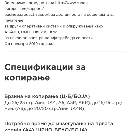
Ве молиме погледнете на http://www.canon-
europe.com/support/
businessproduct-support за достапноста на решенијата за
печатење
за други оперативни системи и опкружувања како
AS/400, UNIX, Linux и Citrix.
За некои од овие решенија треба да се плати.
Од ноември 2019 година.
Спецификации за
копирање
Брзина на копирање (Ц-Б/БОЈА)
До 25/25 стр./мин. (A4, A5, A5R, A6R), до 15/15 стр./
мин. (A3), до 20/20 стр./мин. (A4R)
Потребно време до излегување на првата
копија (A4) (ЦРНО-БЕЛО/БОЈА)