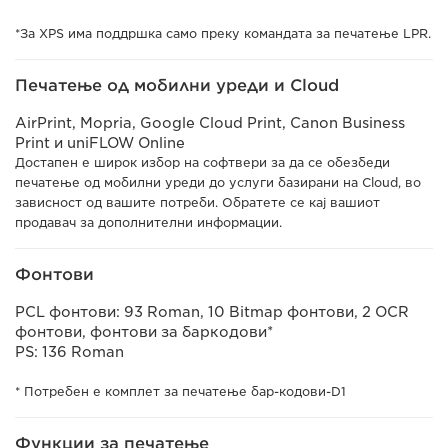
*За XPS има поддршка само преку командата за печатење LPR.
Печатење од мобилни уреди и Cloud
AirPrint, Mopria, Google Cloud Print, Canon Business
Print и uniFLOW Online
Достапен е широк избор на софтвери за да се обезбеди
печатење од мобилни уреди до услуги базирани на Cloud, во
зависност од вашите потреби. Обратете се кај вашиот
продавач за дополнителни информации.
Фонтови
PCL фонтови: 93 Roman, 10 Bitmap фонтови, 2 OCR
фонтови, фонтови за баркодови*
PS: 136 Roman
* Потребен е комплет за печатење бар-кодови-D1
Функции за печатење