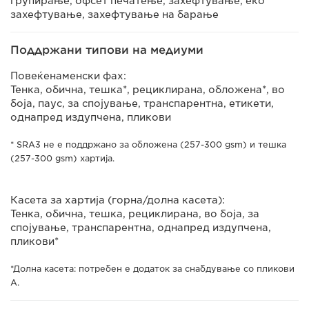
групирање, офсет печатење, захефтување, еко
захефтување, захефтување на барање
Поддржани типови на медиуми
Повеќенаменски фах:
Тенка, обична, тешка*, рециклирана, обложена*, во
боја, паус, за спојување, транспарентна, етикети,
однапред издупчена, пликови
* SRA3 не е поддржано за обложена (257-300 gsm) и тешка
(257-300 gsm) хартија.
Касета за хартија (горна/долна касета):
Тенка, обична, тешка, рециклирана, во боја, за
спојување, транспарентна, однапред издупчена,
пликови*
*Долна касета: потребен е додаток за снабдување со пликови
A.