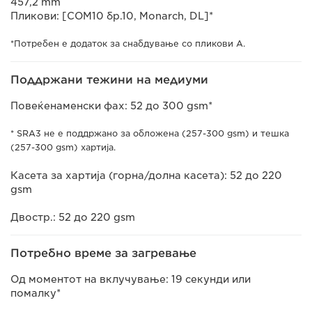
457,2 mm
Пликови: [COM10 бр.10, Monarch, DL]*
*Потребен е додаток за снабдување со пликови A.
Поддржани тежини на медиуми
Повеќенаменски фах: 52 до 300 gsm*
* SRA3 не е поддржано за обложена (257-300 gsm) и тешка
(257-300 gsm) хартија.
Касета за хартија (горна/долна касета): 52 до 220
gsm
Двостр.: 52 до 220 gsm
Потребно време за загревање
Од моментот на вклучување: 19 секунди или
помалку*