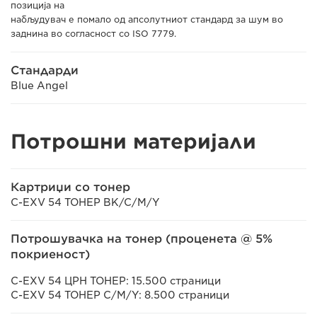
позиција на
набљудувач е помало од апсолутниот стандард за шум во
заднина во согласност со ISO 7779.
Стандарди
Blue Angel
Потрошни материјали
Картриџи со тонер
C-EXV 54 ТОНЕР BK/C/M/Y
Потрошувачка на тонер (проценета @ 5%
покриеност)
C-EXV 54 ЦРН ТОНЕР: 15.500 страници
C-EXV 54 ТОНЕР C/M/Y: 8.500 страници