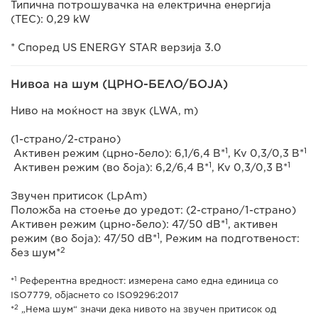
Типична потрошувачка на електрична енергија
(TEC): 0,29 kW
* Според US ENERGY STAR верзија 3.0
Нивоа на шум (ЦРНО-БЕЛО/БОЈА)
Ниво на моќност на звук (LWA, m)
(1-страно/2-страно)
1
1
Активен режим (црно-бело): 6,1/6,4 B*
, Kv 0,3/0,3 B*
1
1
Активен режим (во боја): 6,2/6,4 B*
, Kv 0,3/0,3 B*
Звучен притисок (LpAm)
Положба на стоење до уредот: (2-страно/1-страно)
1
Активен режим (црно-бело): 47/50 dB*
, активен
1
режим (во боја): 47/50 dB*
, Режим на подготвеност:
2
без шум*
1
*
Референтна вредност: измерена само една единица со
ISO7779, објаснето со ISO9296:2017
2
*
„Нема шум“ значи дека нивото на звучен притисок од