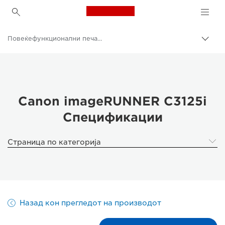
Canon Logo, back to h
Повеќефункционални печатачи во боја
Вклу
нави
Canon
пате
Решенија и услуги
Деловни производи
Canon imageRUNNER C3125i
Спецификации
Деловни печатачи и машини за факс
Повеќефункционални печатачи - сè-во-едно печатачи
Страница по категорија
Назад кон прегледот на производот