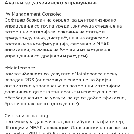
Алатки за далечинско управување
iW Management Console:
Софтвер базиран на сервер, за централизирано
управување со група уреди (вклучува следење на
потрошни материјали, следење на статус и
предупредувања, дистрибуција на адресари,
поставки за конфигурација, фирмвер и MEAP
апликации, снимање на бројач и известување,
управување со драјвери и ресурси)
eMaintenance:
компатибилност со услугите eMaintenance преку
вграден RDS (овозможува снимање на бројач,
автоматско управување со потрошни материјали,
далечинско дијагностицирање и известување за
обезбедувачите на услуги, за да се добие ефикасно,
брзо и проактивно одржување)
Сис. за исп. на содр.:
овозможува далечинска дистрибуција на фирмвер,
iR опции и MEAP апликации; Далечински кориснички
интерфејс (RUI): веб-базиран интерфејс до секој уред