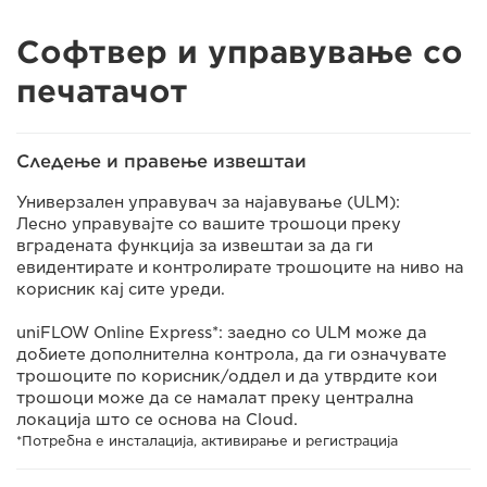
Софтвер и управување со
печатачот
Следење и правење извештаи
Универзален управувач за најавување (ULM):
Лесно управувајте со вашите трошоци преку
вградената функција за извештаи за да ги
евидентирате и контролирате трошоците на ниво на
корисник кај сите уреди.
uniFLOW Online Express*: заедно со ULM може да
добиете дополнителна контрола, да ги означувате
трошоците по корисник/оддел и да утврдите кои
трошоци може да се намалат преку централна
локација што се основа на Cloud.
*Потребна е инсталација, активирање и регистрација