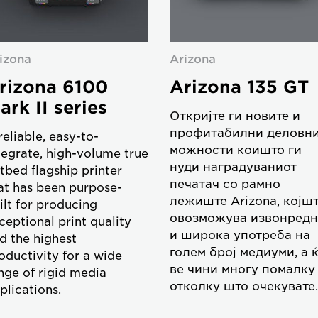
izona
Arizona
rizona 6100
Arizona 135 GT
ark II series
Откријте ги новите и
профитабилни деловн
reliable, easy-to-
можности коишто ги
tegrate, high-volume true
нуди наградуваниот
atbed flagship printer
печатач со рамно
at has been purpose-
лежиште Arizona, којш
ilt for producing
овозможува извонредн
ceptional print quality
и широка употреба на
d the highest
голем број медиуми, а 
oductivity for a wide
ве чини многу помалку
nge of rigid media
отколку што очекувате.
plications.