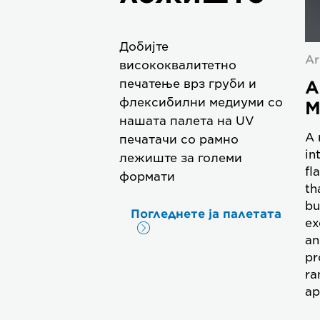
Добијте
Ar
висококвалитетно
A
печатење врз груби и
флексибилни медиуми со
M
нашата палета на UV
A 
печатачи со рамно
in
лежиште за големи
fl
формати
th
bu
Погледнете ја палетата
ex
an
pr
ra
ap