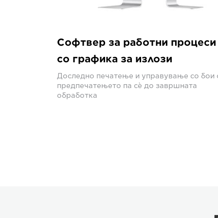
Софтвер за работни процеси
со графика за излози
Доследно печатење и управување со бои 
предпечатењето па сè до завршната
обработка