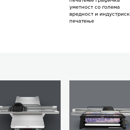
печатење графичка
уметност со голема
вредност и индустрис
печатење