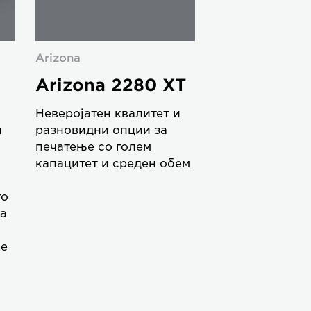
Arizona
Arizona 2280 XT
Неверојатен квалитет и
и
разновидни опции за
печатење со голем
капацитет и среден обем
то
а
ќе