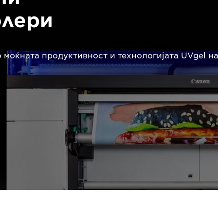
олери
моќната продуктивност и технологијата UVgel на 