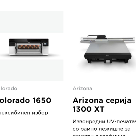
lorado
Arizona
olorado 1650
Arizona серија
1300 XT
лексибилен избор
Извонредни UV-печата
со рамно лежиште за