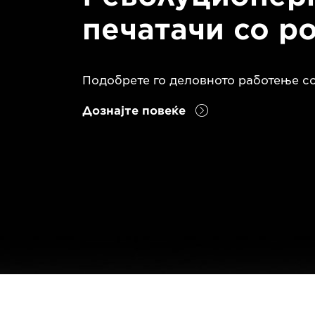
печатачи со р
Подобрете го деловното работење со 
Дознајте повеќе