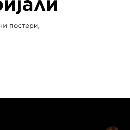
ијали
ни постери,