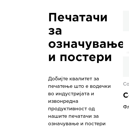
Печатачи
за
означување
и постери
Добијте квалитет за
Co
печатење што е водечки
C
во индустријата и
извонредна
Ф
продуктивност од
нашите печатачи за
означување и постери