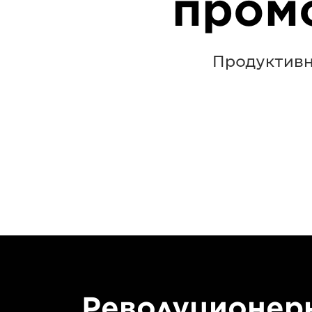
пром
Продуктивн
Револуционер