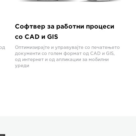
Софтвер за работни процеси
со CAD и GIS
од
Оптимизирајте и управувајте со печатењето
документи со голем формат од CAD и GIS,
од интернет и од апликации за мобилни
уреди