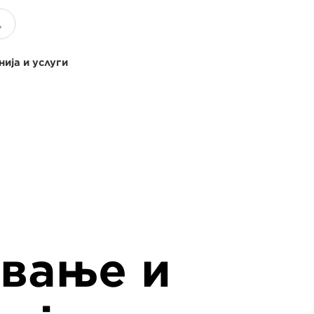
ија и услуги
ување и