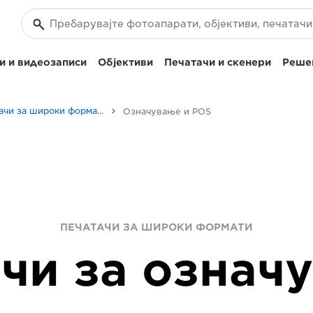
и и видеозаписи
Објективи
Печатачи и скенери
Решен
Печатачи за широки формати
Означување и POS
ПЕЧАТАЧИ ЗА ШИРОКИ ФОРМАТИ
чи за означ