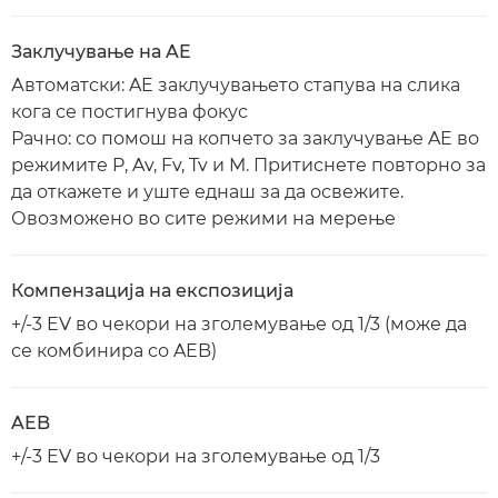
Заклучување на AE
Автоматски: AE заклучувањето стапува на слика
кога се постигнува фокус
Рачно: со помош на копчето за заклучување AE во
режимите P, Av, Fv, Tv и M. Притиснете повторно за
да откажете и уште еднаш за да освежите.
Овозможено во сите режими на мерење
Компензација на експозиција
+/-3 EV во чекори на зголемување од 1/3 (може да
се комбинира со AEB)
AEB
+/-3 EV во чекори на зголемување од 1/3