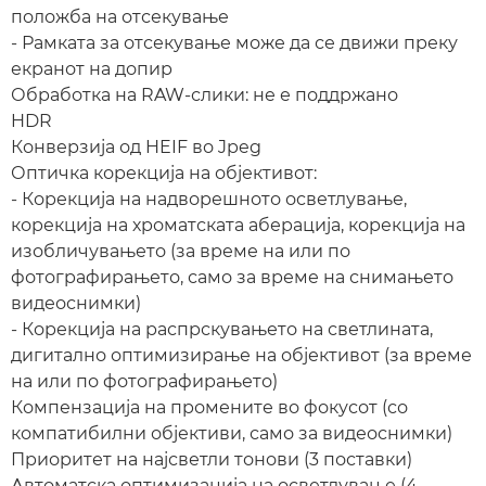
положба на отсекување
- Рамката за отсекување може да се движи преку
екранот на допир
Обработка на RAW-слики: не е поддржано
HDR
Конверзија од HEIF во Jpeg
Оптичка корекција на објективот:
- Корекција на надворешното осветлување,
корекција на хроматската аберација, корекција на
изобличувањето (за време на или по
фотографирањето, само за време на снимањето
видеоснимки)
- Корекција на распрскувањето на светлината,
дигитално оптимизирање на објективот (за време
на или по фотографирањето)
Компензација на промените во фокусот (со
компатибилни објективи, само за видеоснимки)
Приоритет на најсветли тонови (3 поставки)
Автоматска оптимизација на осветлување (4