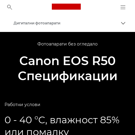
Canon Logo, back to ho
Дигитални фотоапарати
Вклу
Canon
Фотоапарати без огледало
Canon EOS R50
Спецификации
Работни услови
0 - 40 °C, влажност 85%
или помалку