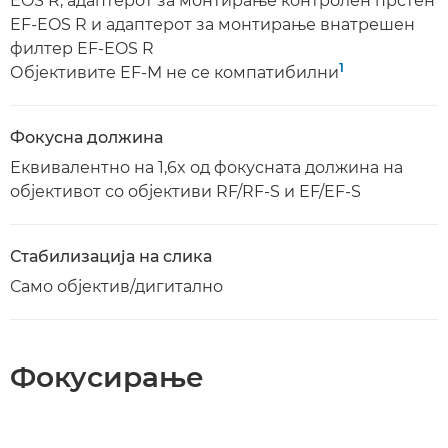
EOS R, адаптерот за монтирање контролен прстен
EF-EOS R и адаптерот за монтирање внатрешен
филтер EF-EOS R
1
Објективите EF-M не се компатибилни
Фокусна должина
Еквивалентно на 1,6x од фокусната должина на
објективот со објективи RF/RF-S и EF/EF-S
Стабилизација на слика
Само објектив/дигитално
Фокусирање