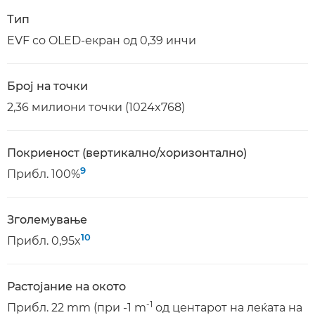
Тип
EVF со OLED-екран од 0,39 инчи
Број на точки
2,36 милиони точки (1024x768)
Покриеност (вертикално/хоризонтално)
9
Прибл. 100%
Зголемување
10
Прибл. 0,95x
Растојание на окото
-1
Прибл. 22 mm (при -1 m
од центарот на леќата на