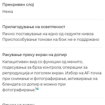
Прекривен слој
Нема
Прилагодување на осветленост
Рачно: поставување на едно од седумте нивоа
Приспособување тонови на бои: не е поддржано
Ракување преку екран на допир
Капацитивен вид со функции од менито,
подесувања за брза контрола, операции за
репродукција и поголем екран. Избор на AF-точка
при снимање и фотографирање, активирање на
блендата со допир е можно при
14
фотографирање.