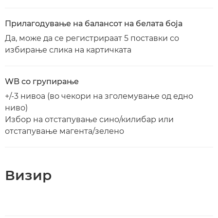
Прилагодување на балансот на белата боја
Да, може да се регистрираат 5 поставки со
избирање слика на картичката
WB со групирање
+/-3 нивоа (во чекори на зголемување од едно
ниво)
Избор на отстапување сино/килибар или
отстапување магента/зелено
Визир