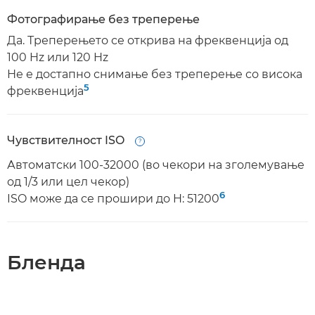
Фотографирање без треперење
Да. Треперењето се открива на фреквенција од
100 Hz или 120 Hz
Не е достапно снимање без треперење со висока
5
фреквенција
Чувствителност ISO
Open
Автоматски 100-32000 (во чекори на зголемување
од 1/3 или цел чекор)
6
ISO може да се прошири до H: 51200
Бленда