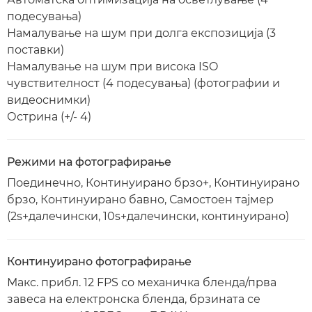
подесувања)
Намалување на шум при долга експозиција (3
поставки)
Намалување на шум при висока ISO
чувствителност (4 подесувања) (фотографии и
видеоснимки)
Острина (+/- 4)
Режими на фотографирање
Поединечно, Континуирано брзо+, Континуирано
брзо, Континуирано бавно, Самостоен тајмер
(2s+далечински, 10s+далечински, континуирано)
Континуирано фотографирање
Макс. прибл. 12 FPS со механичка бленда/прва
завеса на електронска бленда, брзината се