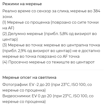
Режими на мерење
Реално време со сензор за слика, мерење во 384
зони.
(1) Мерење со проценка (поврзано со сите точки
на AF)
(2) Делумно мерење (прибл. 5,8% од визирот во
центар)
(3) Мерење во точка: мерење во централна точка
(прибл. 2,9% од визирот во центар) не е достапно
мерење во точка поврзано со AF точка
(4) Просечно мерење со тежиште во центарот
Мерење опсег на светлина
Фотографии: EV -2 до 20 (при 23°C, ISO 100, со
мерење со проценка)
Видеоснимки: EV 0 до 20 (при 23°C, ISO 100, со
мерење со проценка)