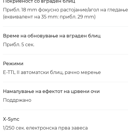
Покриеност со вграден блиц
Прибл. 18 mm фокусно растојание/агол на гледање
(еквивалент на 35 mm: прибл. 29 mm)
Време на обновување на вграден блиц
Прибл. 5 сек.
Режими
E-TTL II автоматски блиц, рачно мерење
Намалување на ефектот на црвени очи
Поддржано
X-Sync
1/250 сек. електронска прва завеса