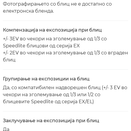
Фотографирањето со блиц не е достапно со
електронска бленда.
Компензација на експозиција при блиц
+/- 3EV во чекори на зголемување од 1/3 со
Speedlite блицови од серија EX
+/- 2EV во чекори на зголемување од 1/3 со вграден
блиц
Групирање на експозиции на блиц
Да, со компатибилен надворешен блиц (+/- 3 EV во
чекори на зголемување од 1/3 или 1/2 со
блицевите Speedlite од серија EX/EL)
Заклучување на експозиција при блиц
Да