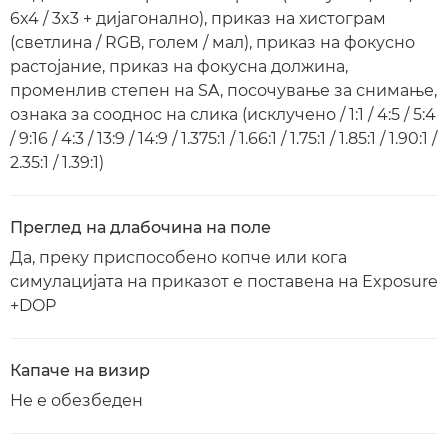
6x4 / 3x3 + дијагонално), приказ на хистограм
(светлина / RGB, голем / мал), приказ на фокусно
растојание, приказ на фокусна должина,
променлив степен на SA, посочување за снимање,
ознака за сооднос на слика (исклучено / 1:1 / 4:5 / 5:4
/ 9:16 / 4:3 / 13:9 / 14:9 / 1.375:1 / 1.66:1 / 1.75:1 / 1.85:1 / 1.90:1 /
2.35:1 / 1.39:1)
Преглед на длабочина на поле
Да, преку приспособено копче или кога
симулацијата на приказот е поставена на Exposure
+DOP
Капаче на визир
Не е обезбеден