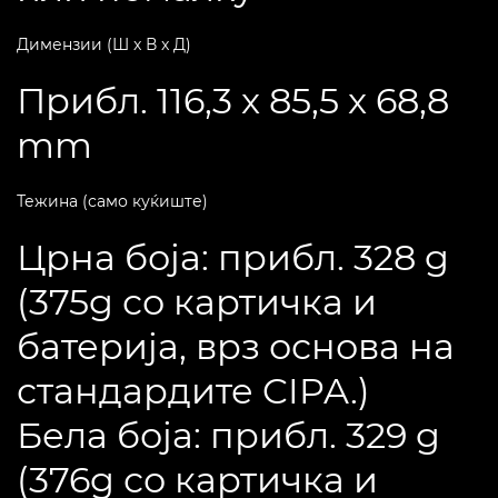
Димензии (Ш x В x Д)
Прибл. 116,3 x 85,5 x 68,8
mm
Тежина (само куќиште)
Црна боја: прибл. 328 g
(375g со картичка и
батерија, врз основа на
стандардите CIPA.)
Бела боја: прибл. 329 g
(376g со картичка и