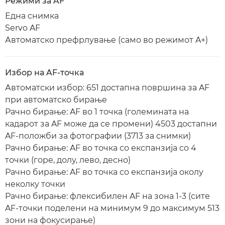
Режими за AF
Една снимка
Servo AF
Автоматско префрлување (само во режимот A+)
Избор на AF-точка
Автоматски избор: 651 достапна површина за AF
при автоматско бирање
Рачно бирање: AF во 1 точка (големината на
кадарот за AF може да се промени) 4503 достапни
AF-положби за фотографии (3713 за снимки)
Рачно бирање: AF во точка со експанзија со 4
точки (горе, долу, лево, десно)
Рачно бирање: AF во точка со експанзија околу
неколку точки
Рачно бирање: флексибилен AF на зона 1-3 (сите
AF-точки поделени на минимум 9 до максимум 513
зони на фокусирање)