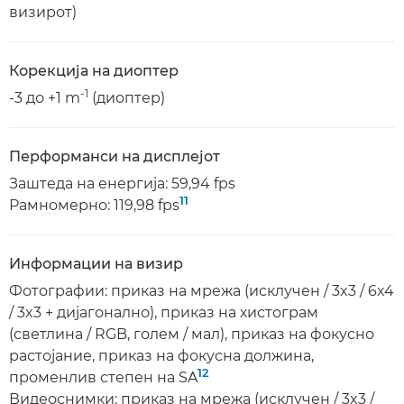
визирот)
Корекција на диоптер
-1
-3 до +1 m
(диоптер)
Перформанси на дисплејот
Заштеда на енергија: 59,94 fps
11
Рамномерно: 119,98 fps
Информации на визир
Фотографии: приказ на мрежа (исклучен / 3x3 / 6x4
/ 3x3 + дијагонално), приказ на хистограм
(светлина / RGB, голем / мал), приказ на фокусно
растојание, приказ на фокусна должина,
12
променлив степен на SA
Видеоснимки: приказ на мрежа (исклучен / 3x3 /