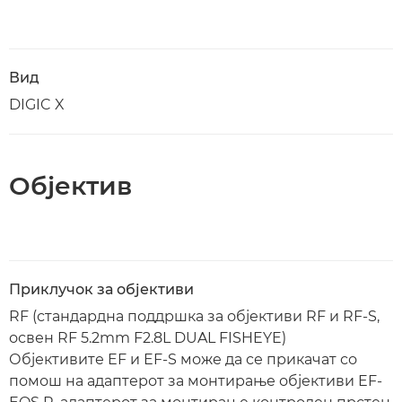
Вид
DIGIC X
Објектив
Приклучок за објективи
RF (стандардна поддршка за објективи RF и RF-S,
освен RF 5.2mm F2.8L DUAL FISHEYE)
Објективите EF и EF-S може да се прикачат со
помош на адаптерот за монтирање објективи EF-