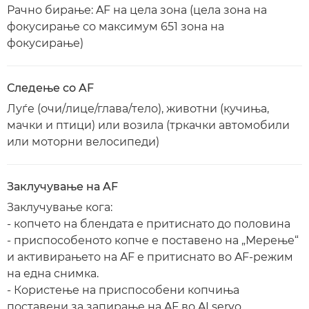
Рачно бирање: AF на цела зона (цела зона на
фокусирање со максимум 651 зона на
фокусирање)
Следење со AF
Луѓе (очи/лице/глава/тело), животни (кучиња,
мачки и птици) или возила (тркачки автомобили
или моторни велосипеди)
Заклучување на AF
Заклучување кога:
- копчето на блендата е притиснато до половина
- приспособеното копче е поставено на „Мерење“
и активирањето на AF е притиснато во AF-режим
на една снимка.
- Користење на приспособени копчиња
поставени за запирање на AF во AI servo