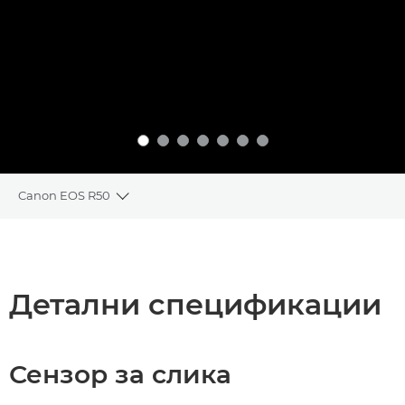
Canon EOS R50
Toggle breadcrumbs
Преглед
Спецификации
Детални спецификации
Сензор за слика