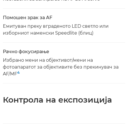
Помошен зрак за AF
Емитуван преку вграденото LED светло или
изборниот наменски Speedlite (блиц)
Рачно фокусирање
Избрано мени на објективот/мени на
фотоапаратот за објективите без прекинувач за
4
AF/MF
Контрола на експозиција