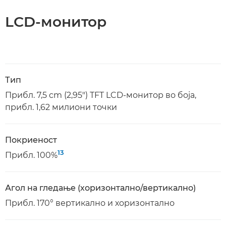
LCD-монитор
Тип
Прибл. 7,5 cm (2,95") TFT LCD-монитор во боја,
прибл. 1,62 милиони точки
Покриеност
13
Прибл. 100%
Агол на гледање (хоризонтално/вертикално)
Прибл. 170° вертикално и хоризонтално