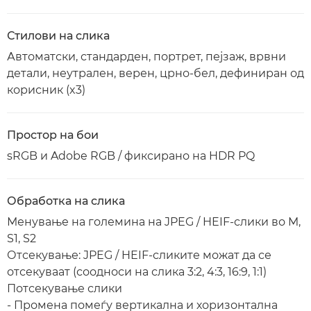
Стилови на слика
Автоматски, стандарден, портрет, пејзаж, врвни
детали, неутрален, верен, црно-бел, дефиниран од
корисник (x3)
Простор на бои
sRGB и Adobe RGB / фиксирано на HDR PQ
Обработка на слика
Менување на големина на JPEG / HEIF-слики во M,
S1, S2
Отсекување: JPEG / HEIF-сликите можат да се
отсекуваат (соодноси на слика 3:2, 4:3, 16:9, 1:1)
Потсекување слики
- Промена помеѓу вертикална и хоризонтална