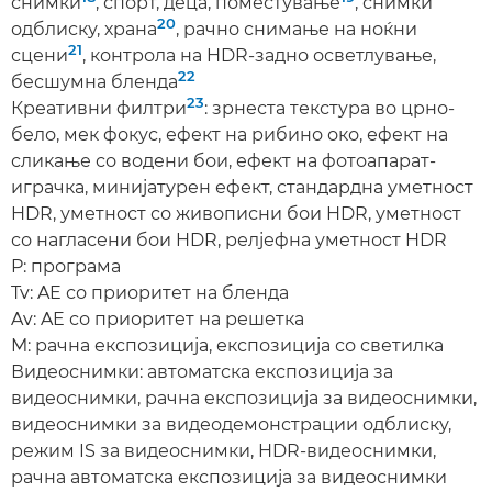
снимки
, спорт, деца, поместување
, снимки
20
одблиску, храна
, рачно снимање на ноќни
21
сцени
, контрола на HDR-задно осветлување,
22
бесшумна бленда
23
Креативни филтри
: зрнеста текстура во црно-
бело, мек фокус, ефект на рибино око, ефект на
сликање со водени бои, ефект на фотоапарат-
играчка, минијатурен ефект, стандардна уметност
HDR, уметност со живописни бои HDR, уметност
со нагласени бои HDR, релјефна уметност HDR
P: програма
Tv: AE со приоритет на бленда
Av: AE со приоритет на решетка
M: рачна експозиција, експозиција со светилка
Видеоснимки: автоматска експозиција за
видеоснимки, рачна експозиција за видеоснимки,
видеоснимки за видеодемонстрации одблиску,
режим IS за видеоснимки, HDR-видеоснимки,
рачна автоматска експозиција за видеоснимки