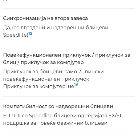
Синхронизација на втора завеса
Да, (со вградени и надворешни блицеви
15
Speedlite)
Повеќефункционален приклучок / приклучок за
блиц / приклучок за компјутер
Приклучок за блицеви: само 21-пински
повеќефункционален приклучок
16
Приклучок за компјутер: не
Компатибилност со надворешни блицеви
E-TTL II со Speedlite блицеви од серијата ЕХ/EL,
поддршка за повеќе безжични блицеви