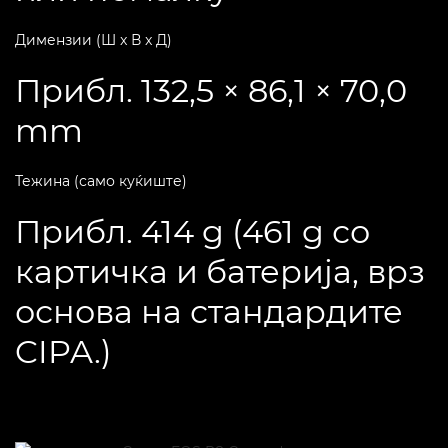
Димензии (Ш x В x Д)
Прибл. 132,5 × 86,1 × 70,0
mm
Тежина (само куќиште)
Прибл. 414 g (461 g со
картичка и батерија, врз
основа на стандардите
CIPA.)