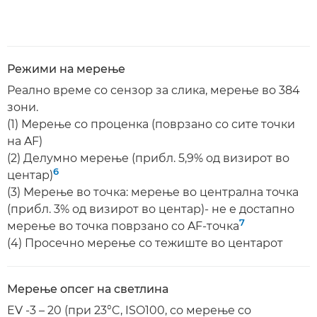
Режими на мерење
Реално време со сензор за слика, мерење во 384
зони.
(1) Мерење со проценка (поврзано со сите точки
на AF)
(2) Делумно мерење (прибл. 5,9% од визирот во
6
центар)
(3) Мерење во точка: мерење во централна точка
(прибл. 3% од визирот во центар)- не е достапно
7
мерење во точка поврзано со AF-точка
(4) Просечно мерење со тежиште во центарот
Мерење опсег на светлина
EV -3 – 20 (при 23°C, ISO100, со мерење со