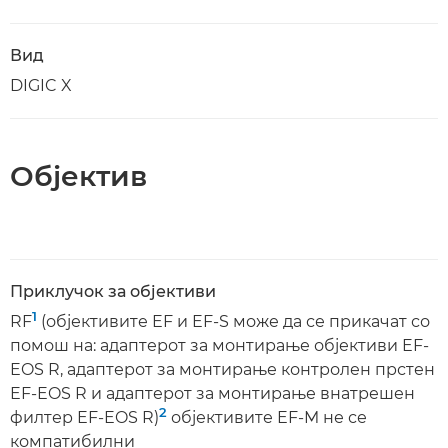
Вид
DIGIC X
Објектив
Приклучок за објективи
1
RF
(објективите EF и EF-S може да се прикачат со
помош на: адаптерот за монтирање објективи EF-
EOS R, адаптерот за монтирање контролен прстен
EF-EOS R и адаптерот за монтирање внатрешен
2
филтер EF-EOS R)
објективите EF-M не се
компатибилни