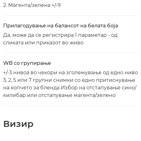
2. Магента/зелена +/-9
Прилагодување на балансот на белата боја
Да, може да се регистрира 1 параметар - од
сликата или приказот во живо
WB со групирање
+/-3 нивоа во чекори на зголемување од едно ниво
3, 2, 5 или 7 групни снимки со едно притиснување
на копчето за бленда Избор на отстапување сино/
килибар или отстапување магента/зелено
Визир