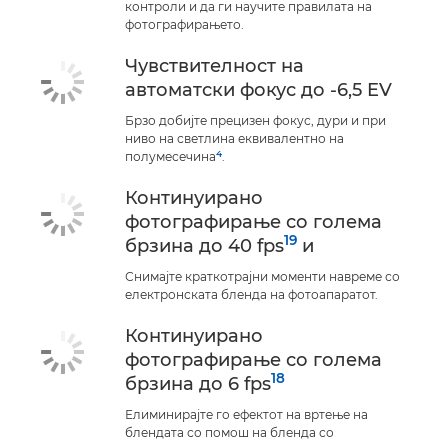
контроли и да ги научите правилата на
фотографирањето.
Чувствителност на
автоматски фокус до -6,5 EV
Брзо добијте прецизен фокус, дури и при
ниво на светлина еквивалентно на
4
полумесечина
.
Континуирано
фотографирање со голема
19
брзина до 40 fps
и
Снимајте краткотрајни моменти навреме со
електронската бленда на фотоапаратот.
Континуирано
фотографирање со голема
18
брзина до 6 fps
Елиминирајте го ефектот на вртење на
блендата со помош на бленда со