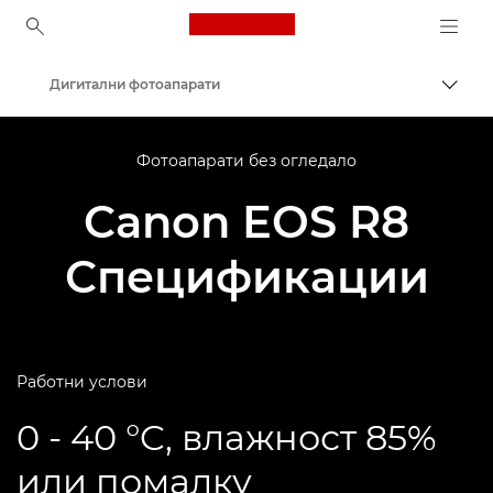
Canon Logo, back to ho
Дигитални фотоапарати
Вклу
Canon
Фотоапарати без огледало
Canon EOS R8
Спецификации
Работни услови
0 - 40 °C, влажност 85%
или помалку