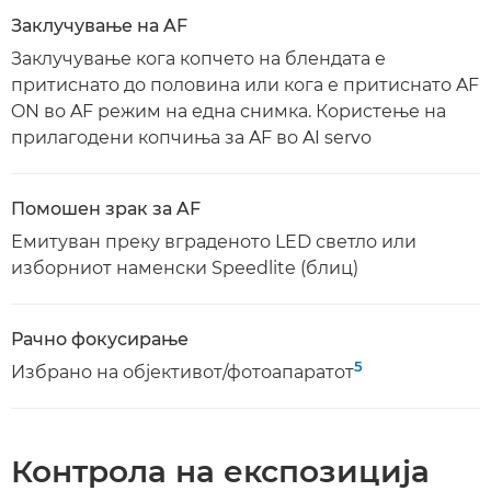
Заклучување на AF
Заклучување кога копчето на блендата е
притиснато до половина или кога е притиснато AF
ON во AF режим на една снимка. Користење на
прилагодени копчиња за AF во AI servo
Помошен зрак за AF
Емитуван преку вграденото LED светло или
изборниот наменски Speedlite (блиц)
Рачно фокусирање
5
Избрано на објективот/фотоапаратот
Контрола на експозиција