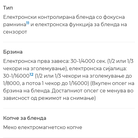
Тип
Електронски контролирана бленда со фокусна
11
рамнина
и електронска функција за бленда на
сензорот
Брзина
Електронска прва завеса: 30-1/4000 сек. (1/2 или 1/3
чекори на зголемување), електронска сијалица:
12
30-1/16000
(1/2 или 1/3 чекори на зголемување до
1/8000, а потоа 1 чекор до 1/16000) (Вкупен опсег на
брзина на бленда. Достапниот опсег се менува во
зависност од режимот на снимање)
Копче за бленда
Меко електромагнетско копче