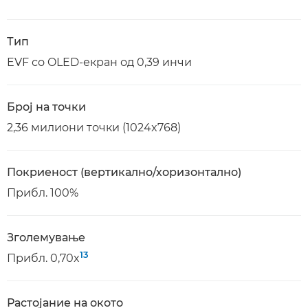
Тип
EVF со OLED-екран од 0,39 инчи
Број на точки
2,36 милиони точки (1024x768)
Покриеност (вертикално/хоризонтално)
Прибл. 100%
Зголемување
13
Прибл. 0,70x
Растојание на окото