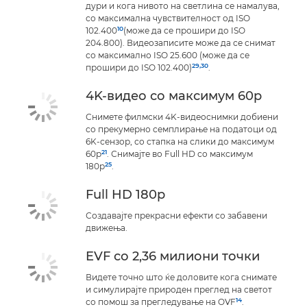
дури и кога нивото на светлина се намалува,
со максимална чувствителност од ISO
10
102.400
(може да се прошири до ISO
204.800). Видеозаписите може да се снимат
со максимално ISO 25.600 (може да се
29
,30
прошири до ISO 102.400)
.
4K-видео со максимум 60p
Снимете филмски 4K-видеоснимки добиени
со прекумерно семплирање на податоци од
6K-сензор, со стапка на слики до максимум
21
60p
. Снимајте во Full HD со максимум
25
180p
.
Full HD 180p
Создавајте прекрасни ефекти со забавени
движења.
EVF со 2,36 милиони точки
Видете точно што ќе доловите кога снимате
и симулирајте природен преглед на светот
14
со помош за прегледување на OVF
.