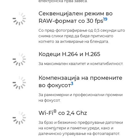
електронска прва завеса.
Секвенцијален режим во
19
RAW-формат со 30 fps
Со пред-фотографирање од 0,5 секунди што
снима слики пред да биде притиснато
копчето за активирање на блендата.
Кодеци H.264 и H.265
За максимален квалитет и компатибилност.
Компензација на промените
3
во фокусот
За рамномерни и професионални промени
на фокусот.
®
Wi-Fi
со 2,4 Ghz
За брзо и безжично префрлување датотеки
на компјутери и паметни уреди, како и
далечинско управување на фотоапаратот.