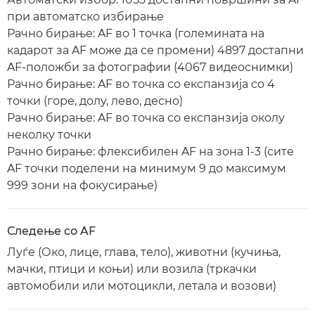
при автоматско избирање
Рачно бирање: AF во 1 точка (големината на
кадарот за AF може да се промени) 4897 достапни
AF-положби за фотографии (4067 видеоснимки)
Рачно бирање: AF во точка со експанзија со 4
точки (горе, долу, лево, десно)
Рачно бирање: AF во точка со експанзија околу
неколку точки
Рачно бирање: флексибилен AF на зона 1-3 (сите
AF точки поделени на минимум 9 до максимум
999 зони на фокусирање)
Следење со AF
Луѓе (Око, лице, глава, тело), животни (кучиња,
мачки, птици и коњи) или возила (тркачки
автомобили или мотоцикли, летала и возови)