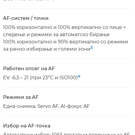
AF-систем / точки
100% хоризонтално и 100% вертикално со лице +
следење и режими за автоматско бирање
100% хоризонтално и 90% вертикално со режими
3
за рачно избирање и големи зони
Работен опсег на AF
4
EV -6,5 – 21 (при 23°C и ISO100)
Режими за AF
Една снимка, Servo AF, AI-фокус AF
Избор на AF-точка
Автоматски избор: 1053 достапни површини за AF