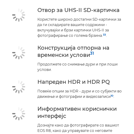
Отвор за UHS-II SD-картичка
Користете широко достапни SD-картички за
да ги складирате вашите содржини -
вклучувајќи и брзи картички UHS-II за
33
фотографирање со голема брзина.
.
Конструкција отпорна на
31
временски услови
Продолжете со снимање дури и при лоши
услови.
Напреден HDR и HDR PQ
Повеќе опции за HDR - дури и со субјекти во
10
движење и фотографии и видеозаписи
.
Информативен кориснички
интерфејс
Дознајте како да фотографирате со вашиот
EOS R8, како да управувате со неговите