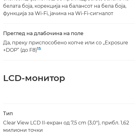
белата боја, корекција на балансот на бела боја,
функција за Wi-Fi, јачина на Wi-Fi-сигналот
Преглед на длабочина на поле
Да, преку приспособено копче или со „Exposure
15
+DOP“ (до F8)
LCD-монитор
Тип
Clear View LCD II-екран од 7,5 cm (3,0"), прибл. 1,62
милиони точки