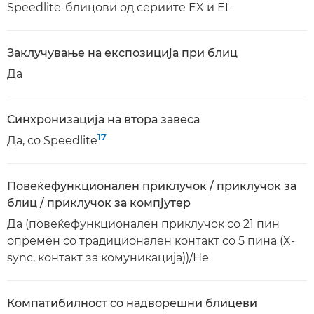
Speedlite-блицови од сериите EX и EL
Заклучување на експозиција при блиц
Да
Синхронизација на втора завеса
17
Да, со Speedlite
Повеќефункционален приклучок / приклучок за
блиц / приклучок за компјутер
Да (повеќефункционален приклучок со 21 пин
опремен со традиционален контакт со 5 пина (X-
sync, контакт за комуникација))/Не
Компатибилност со надворешни блицеви