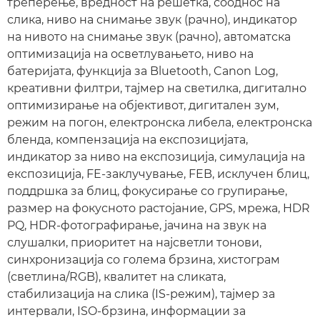
треперење, вредност на решетка, сооднос на
слика, ниво на снимање звук (рачно), индикатор
на нивото на снимање звук (рачно), автоматска
оптимизација на осветлувањето, ниво на
батеријата, функција за Bluetooth, Canon Log,
креативни филтри, тајмер на светилка, дигитално
оптимизирање на објективот, дигитален зум,
режим на погон, електронска либела, електронска
бленда, компензација на експозицијата,
индикатор за ниво на експозиција, симулација на
експозиција, FE-заклучување, FEB, исклучен блиц,
поддршка за блиц, фокусирање со групирање,
размер на фокусното растојание, GPS, мрежа, HDR
PQ, HDR-фотографирање, јачина на звук на
слушалки, приоритет на најсветли тонови,
синхронизација со голема брзина, хистограм
(светлина/RGB), квалитет на сликата,
стабилизација на слика (IS-режим), тајмер за
интервали, ISO-брзина, информации за