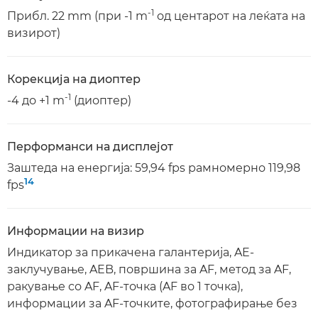
-1
Прибл. 22 mm (при -1 m
од центарот на леќата на
визирот)
Корекција на диоптер
-1
-4 до +1 m
(диоптер)
Перформанси на дисплејот
Заштеда на енергија: 59,94 fps рамномерно 119,98
14
fps
Информации на визир
Индикатор за прикачена галантерија, AE-
заклучување, AEB, површина за AF, метод за AF,
ракување со AF, AF-точка (AF во 1 точка),
информации за AF-точките, фотографирање без