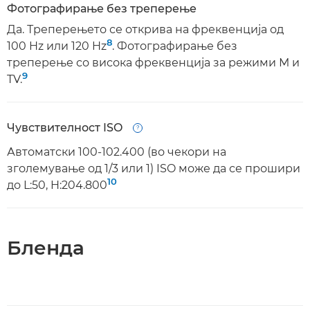
Фотографирање без треперење
Да. Треперењето се открива на фреквенција од
8
100 Hz или 120 Hz
. Фотографирање без
треперење со висока фреквенција за режими М и
9
TV.
Чувствителност ISO
Open
Автоматски 100-102.400 (во чекори на
зголемување од 1/3 или 1) ISO може да се прошири
10
до L:50, H:204.800
Бленда