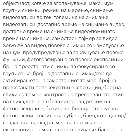
објективот, копче за зголемување, максимум
групни снимки, режим на мерење, снимање
видеозаписи во тек, големина на снимање
видеозаписи, достапно време на снимање видео,
достапно време на снимање видео/поминато
време на снимање, самостоен тајмер за видео,
Servo AF за видео, повеќе снимки со намалување
на шум, предупредување за заклучување повеќе
функции, фотографирање со повеќе експозиции,
бр. на преостанати снимки за фокусирање со
групирање, број на достапни снимки/сек. до
активирањето на самостојниот тајмер, број на
преостанати повеќекратни експозиции, број на
слики со тајмер, контрола на прегревањето, стил
на слика, копче за брза контрола, режим на
фотографирање, брзина на бленда, отсекување
фотографии, откривање субјект, бленда со допир/
создавање папка, размер на вертикална
експозиција, помош за прегледување, баланс на