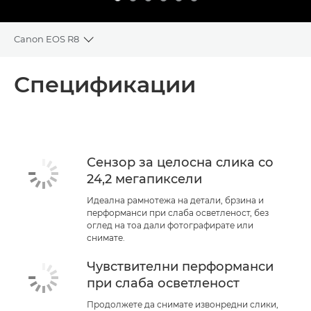
Canon EOS R8
Toggle breadcrumbs
Преглед
Спецификации
Спецификации
Поддршка
Сензор за целосна слика со
24,2 мегапиксели
Идеална рамнотежа на детали, брзина и
перформанси при слаба осветленост, без
оглед на тоа дали фотографирате или
снимате.
Чувствителни перформанси
при слаба осветленост
Продолжете да снимате извонредни слики,