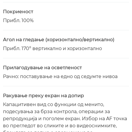
Покриеност
Прибл. 100%
Агол на гледање (хоризонтално/вертикално)
Прибл. 170° вертикално и хоризонтално
Прилагодување на осветленост
Рачно: поставување на едно од седумте нивоа
Ракување преку екран на допир
Капацитивен вид со функции од менито,
подесувања за брза контрола, операции за
репродукција и поголем екран. Избор на AF точка
во прегледот во сликите и во видеоснимките,