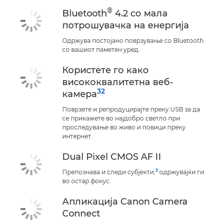
®
Bluetooth
4.2 со мала
потрошувачка на енергија
Одржува постојано поврзување со Bluetooth
со вашиот паметен уред.
Користете го како
висококвалитетна веб-
32
камера
Поврзете и репродуцирајте преку USB за да
се прикажете во најдобро светло при
проследување во живо и повици преку
интернет.
Dual Pixel CMOS AF II
3
Препознава и следи субјекти,
одржувајќи ги
во остар фокус.
Апликација Canon Camera
Connect