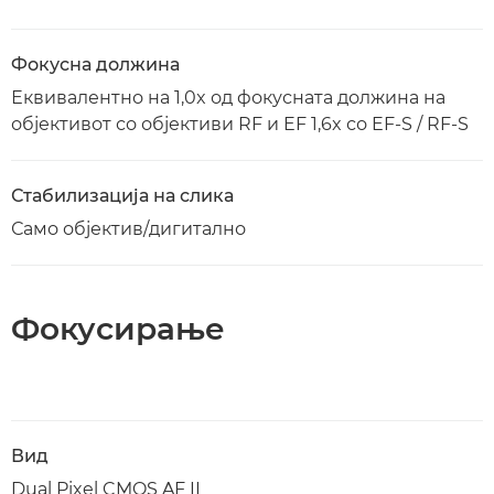
Фокусна должина
Еквивалентно на 1,0x од фокусната должина на
објективот со објективи RF и EF 1,6x со EF-S / RF-S
Стабилизација на слика
Само објектив/дигитално
Фокусирање
Вид
Dual Pixel CMOS AF II