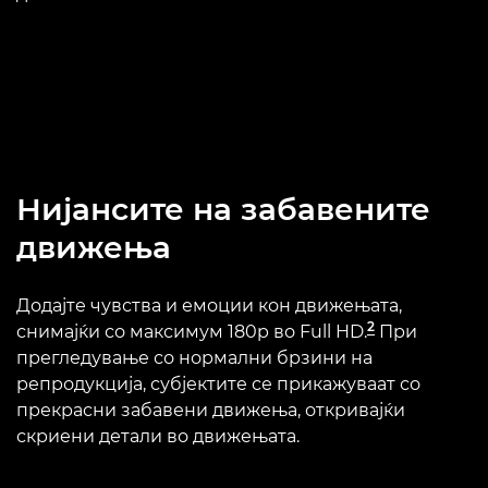
Нијансите на забавените
движења
Додајте чувства и емоции кон движењата,
2
снимајќи со максимум 180p во Full HD.
При
прегледување со нормални брзини на
репродукција, субјектите се прикажуваат со
прекрасни забавени движења, откривајќи
скриени детали во движењата.