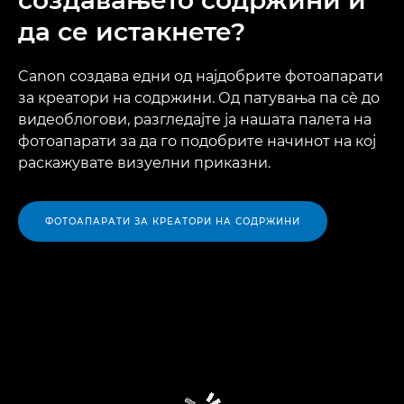
создавањето содржини и
Галерија
да се истакнете?
Дополнителна опрема
Canon создава едни од најдобрите фотоапарати
за креатори на содржини. Од патувања па сè до
Поддршка
видеоблогови, разгледајте ја нашата палета на
фотоапарати за да го подобрите начинот на кој
раскажувате визуелни приказни.
ФОТОАПАРАТИ ЗА КРЕАТОРИ НА СОДРЖИНИ