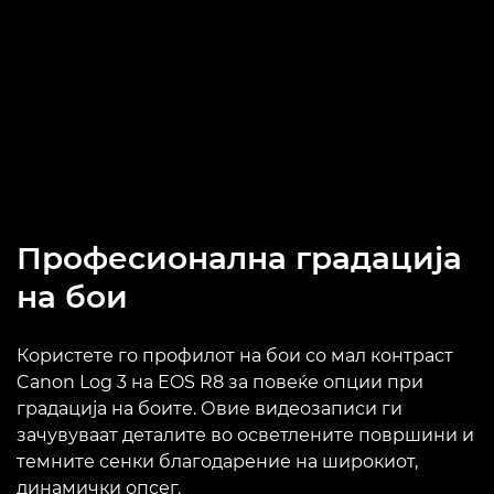
Професионална градација
на бои
Користете го профилот на бои со мал контраст
Canon Log 3 на EOS R8 за повеќе опции при
градација на боите. Овие видеозаписи ги
зачувуваат деталите во осветлените површини и
темните сенки благодарение на широкиот,
динамички опсег.