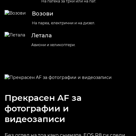
На патека за трки или на пат.
Возови
На пареа, електрични и на дизел.
Летала
Авиони и хеликоптери.
Прекрасен AF за
фотографии и
видеозаписи
Без оглед на тоа како снимате, EOS R8 ги следи