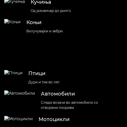
Кучиња
Од јазовичар до динго.
Коњи
Вклучувајќи и зебри.
Птици
Дури и тие во лет.
Автомобили
Следи возачи во автомобили со
отворени покриви.
Мотоцикли