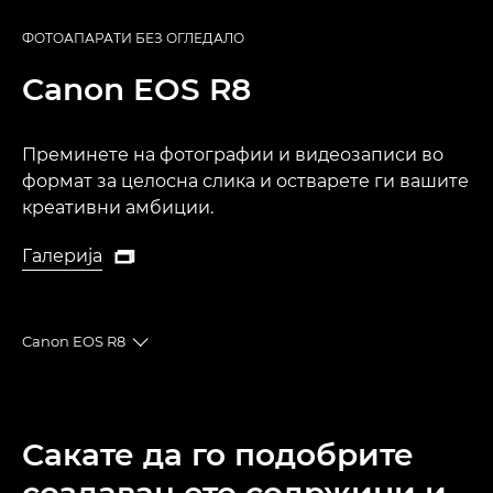
ФОТОАПАРАТИ БЕЗ ОГЛЕДАЛО
Canon
EOS R8
Преминете на фотографии и видеозаписи во
формат за целосна слика и остварете ги вашите
креативни амбиции.
Галерија

Галерија
Canon EOS R8
Toggle breadcrumbs
Преглед
Сакате да го подобрите
Спецификации