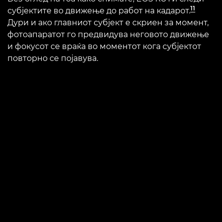
11
субјектите во движење до работ на кадарот.
Дури и ако главниот субјект е скриен за момент,
фотоапаратот го предвидува неговото движење
и фокусот се враќа во моментот кога субјектот
повторно се појавува.