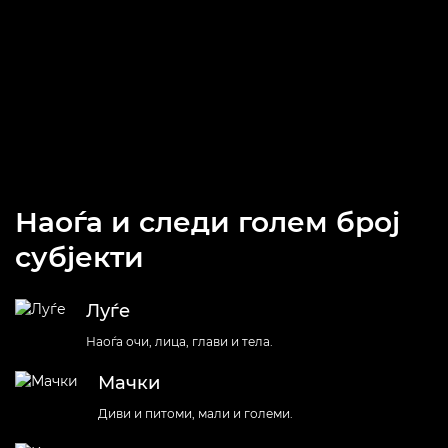
машинско учење што му овозможува да следи субјекти
додека се движат низ кадарот.
Наоѓа и следи голем број
субјекти
Луѓе
Наоѓа очи, лица, глави и тела.
Мачки
Диви и питоми, мали и големи.