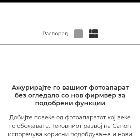
Распоред
Set tiled view
Set masonry view
Ажурирајте го вашиот фотоапарат
без огледало со нов фирмвер за
подобрени функции
Добијте повеќе од фотоапаратот кој веќе
го обожавате. Тековниот развој на Canon
испорачува корисни подобрувања и нови