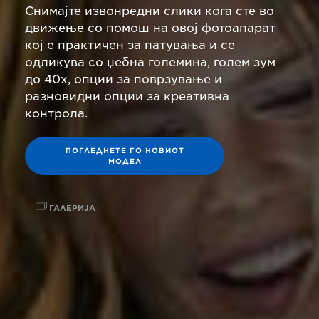
Снимајте извонредни слики кога сте во
движење со помош на овој фотоапарат
кој е практичен за патувања и се
одликува со џебна големина, голем зум
до 40x, опции за поврзување и
разновидни опции за креативна
контрола.
ПОГЛЕДНЕТЕ ГО НОВИОТ
МОДЕЛ
ГАЛЕРИЈА