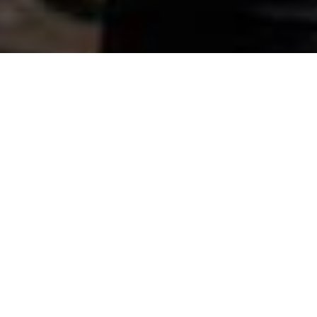
Преглед
Поддршка
ПОГЛЕДНЕТЕ ГО
НОВИОТ МОДЕЛ
Совршен фотоапарат со
џебна големина за сите
патувања