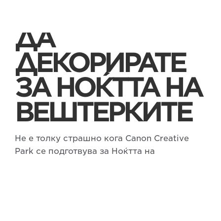
КОИ МОЖЕТЕ
ДА
ДЕКОРИРАТЕ
ЗА НОЌТТА НА
ВЕШТЕРКИТЕ
Не е толку страшно кога Canon Creative
Park се подготвува за Ноќтта на
вештерките. Изберете од разните
отпечатоци и прилагодете ја вашата маска,
декорација од хартија или играчка во
духот на овој празник.