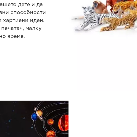
ашето дете и да
ивни способности
 хартиени идеи.
 печатач, малку
но време.