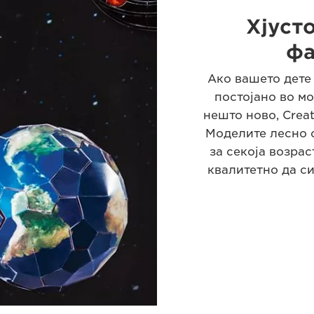
Хјусто
фа
Ако вашето дете
постојано во м
нешто ново, Creat
Моделите лесно 
за секоја возрас
квалитетно да си