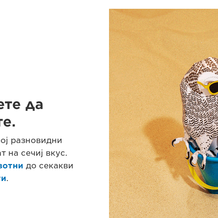
те да
е.
рој разновидни
т на сечиј вкус.
вотни
до секакви
ти
.