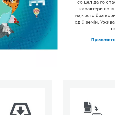
со цел да го спа
карактери во к
најчесто беа кре
од 9 земји. Ужива
н
Преземете