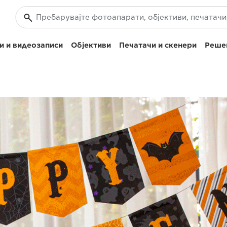
и и видеозаписи
Објективи
Печатачи и скенери
Решен