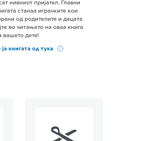
сат нивниот пријател. Главни
нигата станаа играчките кои
ирани од родителите и децата
јте во читањето на оваа книга
а вашето дете!
 ја книгата од тука