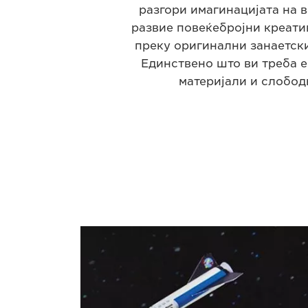
разгори имагинацијата на в
развие повеќебројни креат
преку оригинални занаетски
Единствено што ви треба е
материјали и слобод