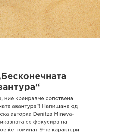
„Бесконечната
вантура“
, ние креиравме сопствена
ната авантура“! Напишана од
ска авторка Denitza Mineva-
риказната се фокусира на
ое ќе поминат 9-те карактери