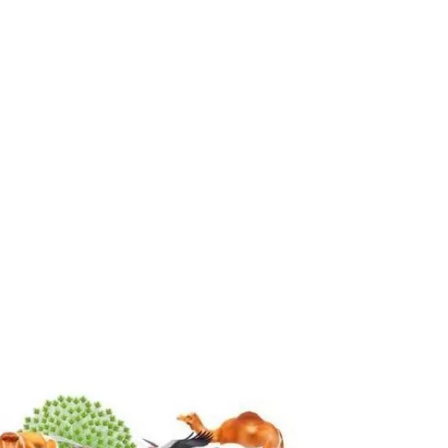
Откријте Creative park апликација на