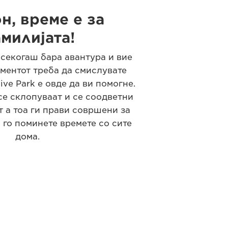
н, време е за
милијата!
 секогаш бара авантура и вие
оментот треба да смислувате
ive Park е овде да ви помогне.
се склопуваат и се соодветни
т а тоа ги прави совршени за
 го поминете времете со сите
дома.