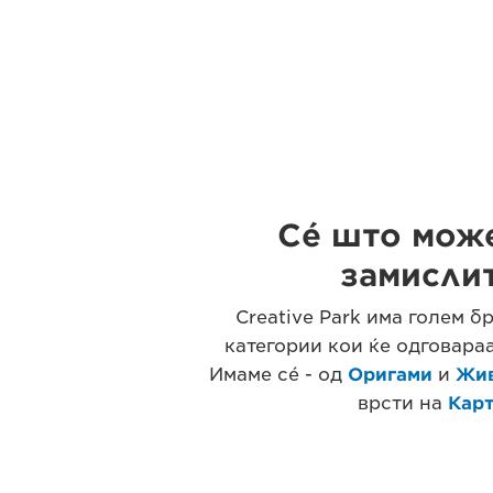
Сé што може
замислит
Creative Park има голем б
категории кои ќе одговараа
Имаме сé - од
Оригами
и
Жи
врсти на
Кар