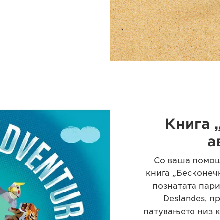
Книга 
а
Со ваша помош
книга „Бесконеч
познатата пари
Deslandes, п
патувањето низ к