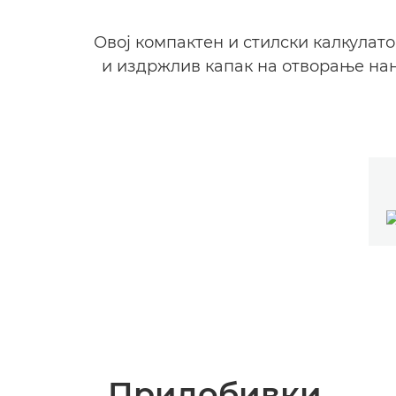
Овој компактен и стилски калкулато
и издржлив капак на отворање нан
Придобивки