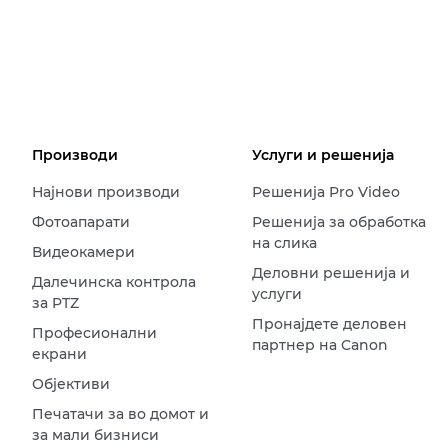
Производи
Услуги и решенија
Најнови производи
Решенија Pro Video
Фотоапарати
Решенија за обработка
на слика
Видеокамери
Деловни решенија и
Далечинска контрола
услуги
за PTZ
Пронајдете деловен
Професионални
партнер на Canon
екрани
Објективи
Печатачи за во домот и
за мали бизниси