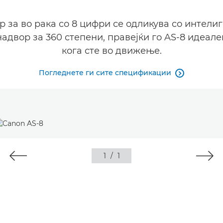
р за во рака со 8 цифри се одликува со интели
адвор за 360 степени, правејќи го AS-8 идеале
кога сте во движење.
Погледнете ги сите спецификации

1
/
1