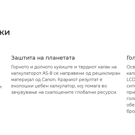
ки
Заштита на планетата
Го
Горното и долното куќиште и тврдиот капак на
Осв
калкулаторот AS-8 се направени од рециклиран
кал
материјал од Canon. Крајниот резултат е
LCD
еколошки џебен калкулатор, кој помага во
сит
и
зачувување на скапоцените глобални ресурси.
при
гол
обе
бро
и