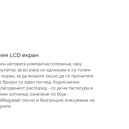
лем LCD екран
ен неговата компактна големина, овој
кулатор за во рака се одликува и со голем
 екран, за да можете лесно да ги прочитате
е бројки со еден поглед. Кориснички
лагодениот распоред - со јасна тастатура и
еми копчиња, означени по боја -
збедуваат лесно и безгрешно внесување на
јките.