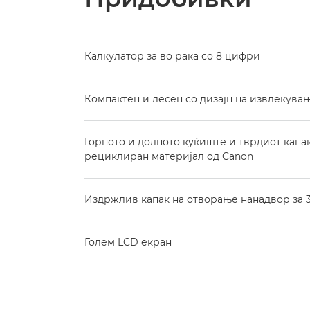
Калкулатор за во рака со 8 цифри
Компактен и лесен со дизајн на извлекувањ
Горното и долното куќиште и тврдиот капа
рециклиран материјал од Canon
Издржлив капак на отворање нанадвор за 
Голем LCD екран