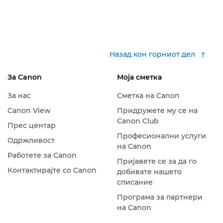
Назад кон горниот дел
За Canon
Моја сметка
За нас
Сметка на Canon
Canon View
Придружете му се на
Canon Club
Прес центар
Професионални услуги
Одржливост
на Canon
Работете за Canon
Пријавете се за да го
Контактирајте со Canon
добивате нашето
списание
Програма за партнери
на Canon