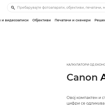
 и видеозаписи
Објективи
Печатачи и скенери
Решен
КАЛКУЛАТОРИ ОД ЕКОН
Canon
Овој компактен и с
цифри се одликува 