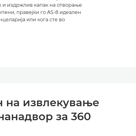
к и издржлив капак на отворање
епени, правејќи го AS-8 идеален
нцеларија или кога сте во
јн на извлекување
нанадвор за 360