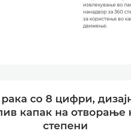
извлекување во ла
нанадвор за 360 ст
за користење во ка
движење.
 рака со 8 цифри, диза
лив капак на отворање 
степени