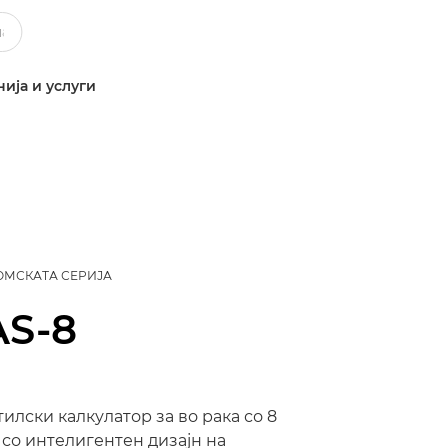
ија и услуги
ОМСКАТА СЕРИЈА
AS-8
тилски калкулатор за во рака со 8
со интелигентен дизајн на