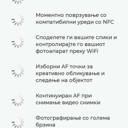
Моментно поврзување со
компатибилни уреди со NFC
Споделете ги вашите слики и
контролирајте го вашиот
фотоапарат преку WiFi
Изборни AF точки за
креативно обликување и
следење на објектот
Континуиран AF при
снимање видео снимки
Фотографирање со голема
брзина