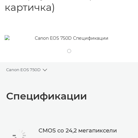
картичка)
Canon EOS 750D
Toggle breadcrumbs
Преглед
Спецификации
Спецификации
CMOS со 24,2 мегапиксели