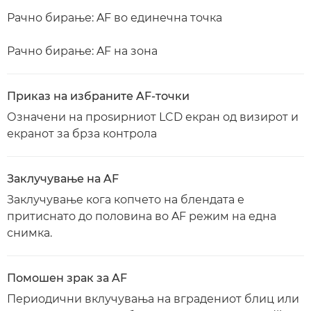
Рачно бирање: AF во единечна точка
Рачно бирање: AF на зона
Приказ на избраните AF-точки
Означени на проѕирниот LCD екран од визирот и
екранот за брза контрола
Заклучување на AF
Заклучување кога копчето на блендата е
притиснато до половина во AF режим на една
снимка.
Помошен зрак за AF
Периодични вклучувања на вградениот блиц или