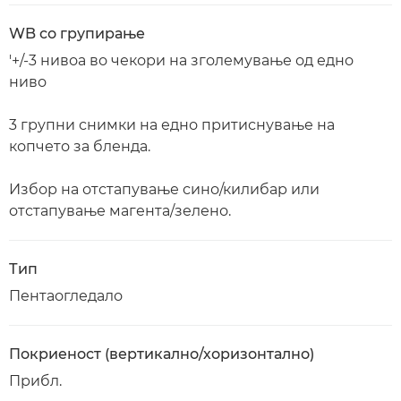
WB со групирање
'+/-3 нивоа во чекори на зголемување од едно
ниво
3 групни снимки на едно притиснување на
копчето за бленда.
Избор на отстапување сино/килибар или
отстапување магента/зелено.
Тип
Пентаогледало
Покриеност (вертикално/хоризонтално)
Прибл.