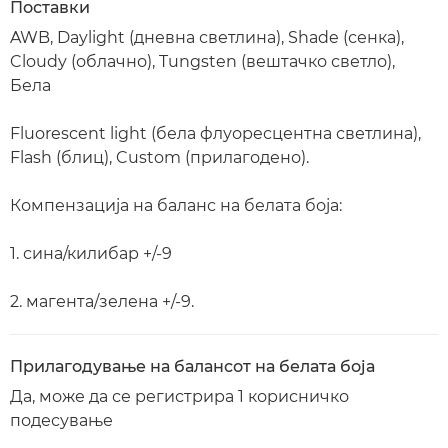
Поставки
AWB, Daylight (дневна светлина), Shade (сенка),
Cloudy (облачно), Tungsten (вештачко светло),
Бела
Fluorescent light (бела флуорeсцентна светлина),
Flash (блиц), Custom (прилагодено).
Компензација на баланс на белата боја:
1. сина/килибар +/-9
2. магента/зелена +/-9.
Прилагодување на балансот на белата боја
Да, може да се регистрира 1 корисничко
подесување