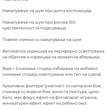
Намалување на шум при долга експозиција
Намалување на шум при висока ISO
чувствителност (4 подесувања)
Повеќе снимки со намалување на шум
Автоматска корекција на периферно осветлување
на објектив и корекција на хроматска аберација
Basic+ (снимање според избирање на амбиент,
снимање според осветлување или тип на сцена)
Креативни филтери (уметност со нагласени бои,
сликање со водени бои, зрнеста текстура, црно-
бело, мек фокус, ефект на фотоапарат-играчка,
минијатурен ефект, ефект на рибино око)