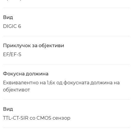
Вид
DIGIC 6
Приклучок за објективи
EF/EF-S
Фокусна должина
Еквивалентно на 1,6x од фокусната должина на
објективот
Вид
TTL-CT-SIR со CMOS сензор