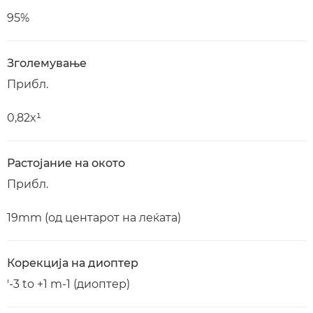
95%
Зголемување
Прибл.
0,82x¹
Растојание на окото
Прибл.
19mm (од центарот на леќата)
Корекција на диоптер
'-3 to +1 m-1 (диоптер)