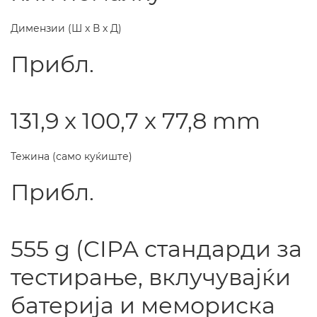
Димензии (Ш x В x Д)
Прибл.
131,9 x 100,7 x 77,8 mm
Тежина (само куќиште)
Прибл.
555 g (CIPA стандарди за
тестирање, вклучувајќи
батерија и мемориска