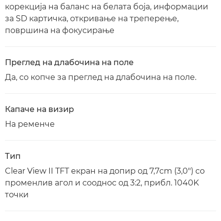
корекција на баланс на белата боја, информации
за SD картичка, откривање на треперење,
површина на фокусирање
Преглед на длабочина на поле
Да, со копче за преглед на длабочина на поле.
Капаче на визир
На ременче
Тип
Clear View II TFT екран на допир од 7,7cm (3,0") со
променлив агол и сооднос од 3:2, прибл. 1040K
точки