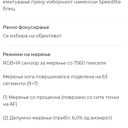
емитување преку изборниот наменски Speedlite
блиц
Рачно фокусирање
Се избира на објективот
Режими на мерење
RGB+IR сензор за мерење со 7560 пиксели
Мерење кога површината е поделена на 63
сегменти (9×7)
(1) Мерење со проценка (поврзано со сите точки
на AF)
(2) Делумно мерење (прибл. 6,0% од визирот)