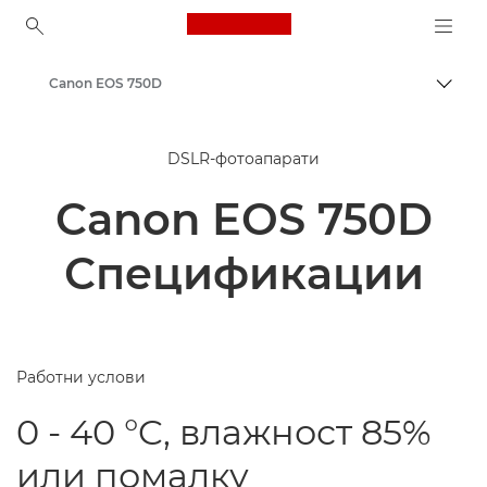
Canon Logo, back to ho
Canon EOS 750D
Вклу
Canon
DSLR-фотоапарати
Canon EOS 750D
Спецификации
Работни услови
0 - 40 °C, влажност 85%
или помалку