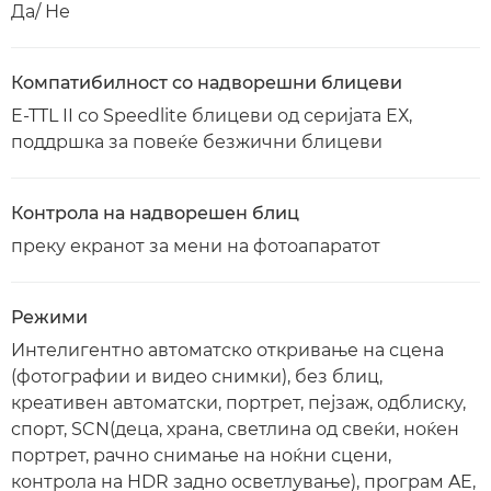
Да/ Не
Компатибилност со надворешни блицеви
E-TTL II со Speedlite блицеви од серијата ЕХ,
поддршка за повеќе безжични блицеви
Контрола на надворешен блиц
преку екранот за мени на фотоапаратот
Режими
Интелигентно автоматско откривање на сцена
(фотографии и видео снимки), без блиц,
креативен автоматски, портрет, пејзаж, одблиску,
спорт, SCN(деца, храна, светлина од свеќи, ноќен
портрет, рачно снимање на ноќни сцени,
контрола на HDR задно осветлување), програм AE,