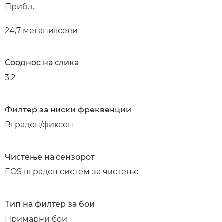
Прибл.
24,7 мегапиксели
Сооднос на слика
3:2
Филтер за ниски фреквенции
Вграден/фиксен
Чистење на сензорот
EOS вграден систем за чистење
Тип на филтер за бои
Примарни бои