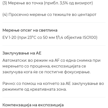
(3) Мерење во точка (прибл. 3,5% од визирот)
(4) Просечно мерење со тежиште во центарот
Мерење опсег на светлина
EV 1-20 (при 23°C со 50 мм f/1,4 објектив ISO100)
Заклучување на AE
Автоматски: во режим на AF со една снимка при
мерењето со проценка, експозицијата се
заклучува кога ќе се постигне фокусирање.
Рачно: со помош на копчето за AE заклучување во
режимите од креативната зона.
Компензација на експозиција