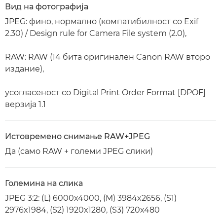
Вид на фотографија
JPEG: фино, нормално (компатибилност со Exif
2.30) / Design rule for Camera File system (2.0),
RAW: RAW (14 бита оригинален Canon RAW второ
издание),
усогласеност со Digital Print Order Format [DPOF]
верзија 1.1
Истовремено снимање RAW+JPEG
Да (само RAW + големи JPEG слики)
Големина на слика
JPEG 3:2: (L) 6000x4000, (M) 3984x2656, (S1)
2976x1984, (S2) 1920x1280, (S3) 720x480