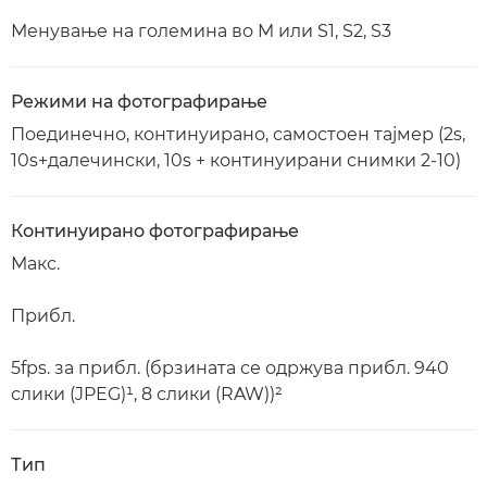
Менување на големина во M или S1, S2, S3
Режими на фотографирање
Поединечно, континуирано, самостоен тајмер (2s,
10s+далечински, 10s + континуирани снимки 2-10)
Континуирано фотографирање
Макс.
Прибл.
5fps. за прибл. (брзината се одржува прибл. 940
слики (JPEG)¹, 8 слики (RAW))²
Тип