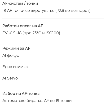
AF-систем / точки
19 AF точки со вкрстување (f/2,8 во центарот)
Работен опсег на AF
EV -0,5 -18 (при 23°C и ISO100)
Режими за AF
AI фокус
Една снимка
AI Servo
Избор на AF-точка
Автоматско бирање: AF во 19 точки