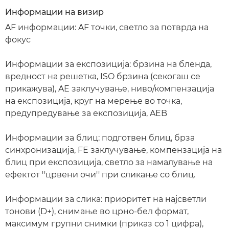
Информации на визир
AF информации: AF точки, светло за потврда на
фокус
Информации за експозиција: брзина на бленда,
вредност на решетка, ISO брзина (секогаш се
прикажува), AE заклучување, ниво/компензација
на експозиција, круг на мерење во точка,
предупредување за експозиција, AEB
Информации за блиц: подготвен блиц, брза
синхронизација, FЕ заклучување, компензација на
блиц при експозиција, светло за намалување на
ефектот ''црвени очи'' при сликање со блиц.
Информации за слика: приоритет на најсветли
тонови (D+), снимање во црно-бел формат,
максимум групни снимки (приказ со 1 цифра),