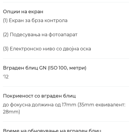
Опции на екран
(1) Екран за брза контрола
(2) Подесувања на фотоапарат
(3) Електронско ниво со двојна оска
Вграден блиц GN (ISO 100, метри)
'12
Покриеност со вграден блиц
до фокусна должина од 17mm (35mm еквивалент:
28mm)
Време на обновување на вграден блиц