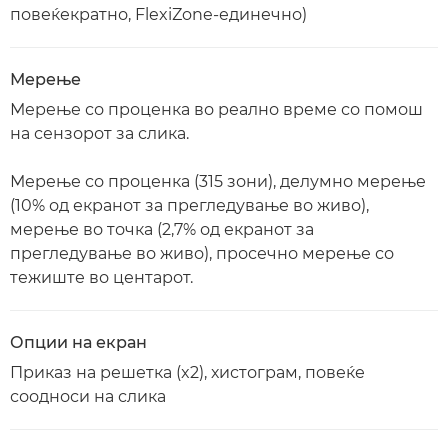
повеќекратно, FlexiZone-единечно)
Мерење
Мерење со проценка во реално време со помош
на сензорот за слика.
Мерење со проценка (315 зони), делумно мерење
(10% од екранот за прегледување во живо),
мерење во точка (2,7% од екранот за
прегледување во живо), просечно мерење со
тежиште во центарот.
Опции на екран
Приказ на решетка (x2), хистограм, повеќе
соодноси на слика