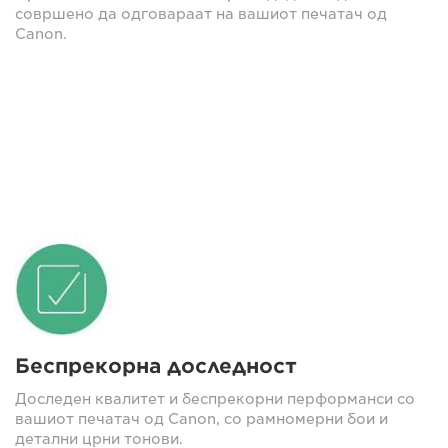
совршено да одговараат на вашиот печатач од
Canon.
Беспрекорна доследност
Доследен квалитет и беспрекорни перформанси со
вашиот печатач од Canon, со рамномерни бои и
детални црни тонови.