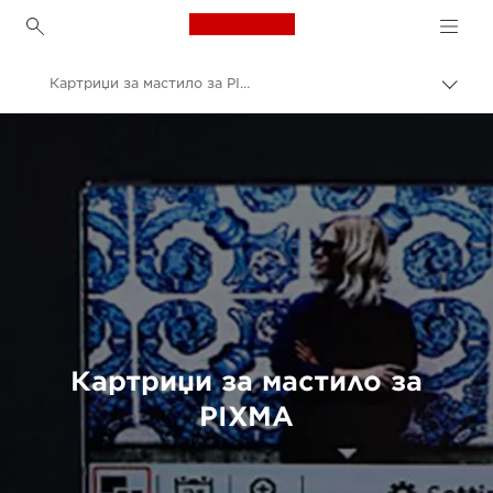
Canon Logo, back to h
Картриџи за мастило за PIXMA
Вклу
нави
Canon
пате
Мастила, тонер и хартија за печатење
Картриџи за мастило за
PIXMA