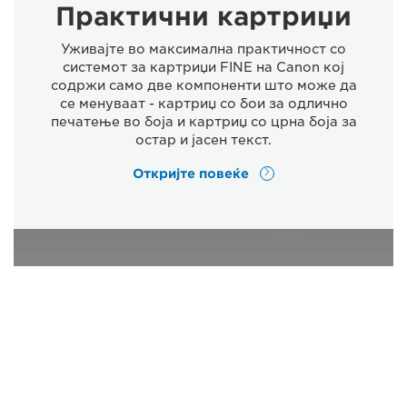
Практични картриџи
Уживајте во максимална практичност со
системот за картриџи FINE на Canon кој
содржи само две компоненти што може да
се менуваат - картриџ со бои за одлично
печатење во боја и картриџ со црна боја за
остар и јасен текст.
Откријте повеќе