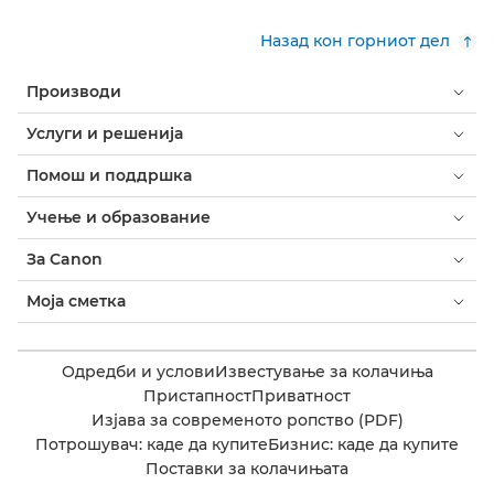
Назад кон горниот дел
Производи
Услуги и решенија
Помош и поддршка
Учење и образование
За Canon
Моја сметка
Одредби и услови
Известување за колачиња
Пристапност
Приватност
Изјава за современото ропство (PDF)
Потрошувач: каде да купите
Бизнис: каде да купите
Поставки за колачињата