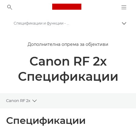
Canon Logo, back to ho
Спецификации и функции - Extender RF 2x
Вклу
Canon
Дополнителна опрема за објективи
Објективи за фотоапарати од Canon
Canon RF 2x
Canon Extender RF 2x
Спецификации
Canon RF 2x
Toggle breadcrumbs
Преглед
Спецификации
Спецификации