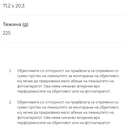
71,2 x 20,3
Тежина (g)
225
Објективите со отпорност на прав/влага се опремени со
гумен прстен на лежиштето за монтирање на објективот,
кој може да предизвика мало абење на лежиштето на
фотоапаратот. Ова нема никакво влијание врз
перформансите на објективот или на фотоапаратот.
Објективите со отпорност на прав/влага се опремени со
гумен прстен на лежиштето за монтирање на објективот,
кој може да предизвика мало абење на лежиштето на
фотоапаратот. Ова нема никакво влијание врз
перформансите на објективот или на фотоапаратот.