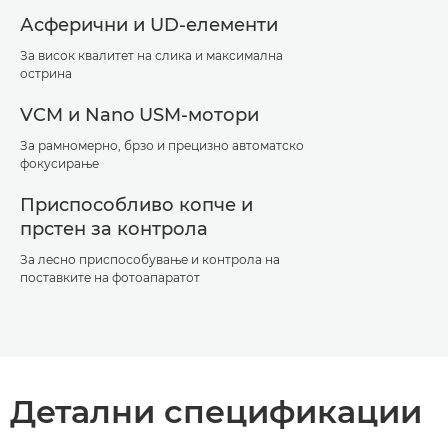
Асферични и UD-елементи
За висок квалитет на слика и максимална
острина
VCM и Nano USM-мотори
За рамномерно, брзо и прецизно автоматско
фокусирање
Приспособливо копче и
прстен за контрола
За лесно приспособување и контрола на
поставките на фотоапаратот
Детални спецификации