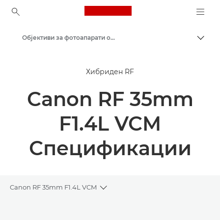
Canon Logo, back to ho
Објективи за фотоапарати од Canon
Вклу
Canon
Хибриден RF
Canon RF 35mm
F1.4L VCM
Спецификации
Canon RF 35mm F1.4L VCM
Toggle breadcrumbs
Преглед