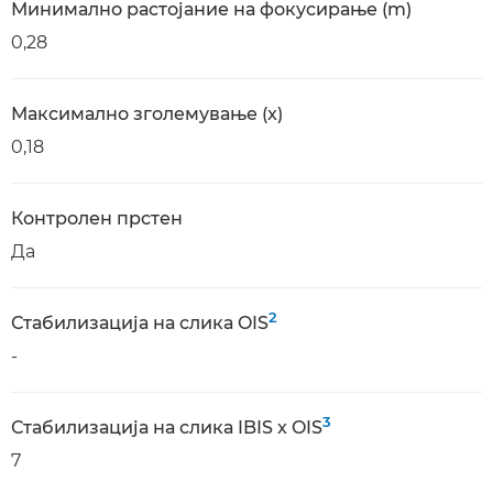
Минимално растојание на фокусирање (m)
0,28
Максимално зголемување (x)
0,18
Контролен прстен
Да
2
Стабилизација на слика OIS
-
3
Стабилизација на слика IBIS x OIS
7