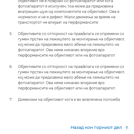
објективот не е поврзан со фотоапаратот или кога
фотоапаратот е исклучен, тоа може да предизвика
внатрешен шум од компонентите на објективот. Ова е
нормално и не е дефект. Мали движења за време на
транспортот не влијаат на перформансите.
Објективите со отпорност на прав/влага се опремени со
гумен прстен на лежиштето за монтирање на објективот,
кој може да предизвика мало абење на лежиштето на
фотоапаратот. Ова нема никакво влијание врз
перформансите на објективот или на фотоапаратот.
Објективите со отпорност на прав/влага се опремени со
гумен прстен на лежиштето за монтирање на објективот,
кој може да предизвика мало абење на лежиштето на
фотоапаратот. Ова нема никакво влијание врз
перформансите на објективот или на фотоапаратот.
Димензии на објективот кога е во вовлечена положба
Назад кон горниот дел