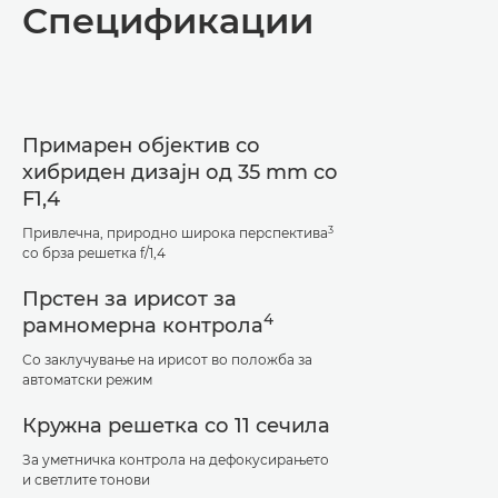
Спецификации
Спецификации
Поддршка
Примарен објектив со
хибриден дизајн од 35 mm со
F1,4
3
Привлечна, природно широка перспектива
со брза решетка f/1,4
Прстен за ирисот за
4
рамномерна контрола
Со заклучување на ирисот во положба за
автоматски режим
Кружна решетка со 11 сечила
За уметничка контрола на дефокусирањето
и светлите тонови