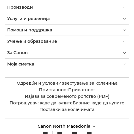
Производи
Услуги и решенија
Помош и поддршка
Учење и образование
За Canon
Моја сметка
Одредби и услови
Известување за колачиња
Пристапност
Приватност
Изјава за современото ропство (PDF)
Потрошувач: каде да купите
Бизнис: каде да купите
Поставки за колачињата
Canon North Macedonia​