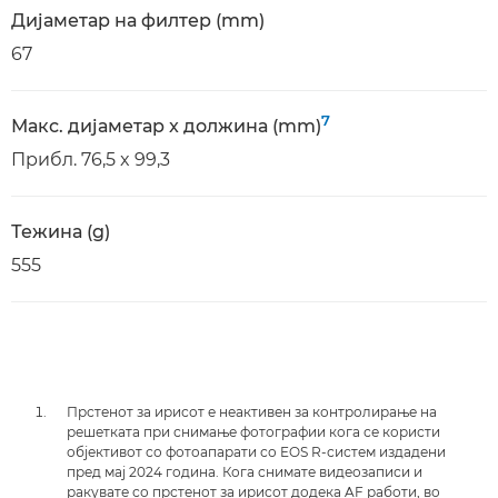
Дијаметар на филтер (mm)
67
7
Макс. дијаметар x должина (mm)
Прибл. 76,5 x 99,3
Тежина (g)
555
Прстенот за ирисот е неактивен за контролирање на
решетката при снимање фотографии кога се користи
објективот со фотоапарати со EOS R-систем издадени
пред мај 2024 година. Кога снимате видеозаписи и
ракувате со прстенот за ирисот додека AF работи, во