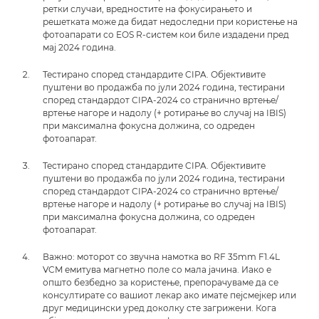
ретки случаи, вредностите на фокусирањето и
решетката може да бидат недоследни при користење на
фотоапарати со EOS R-систем кои биле издадени пред
мај 2024 година.
Тестирано според стандардите CIPA. Објективите
пуштени во продажба по јули 2024 година, тестирани
според стандардот CIPA-2024 со странично вртење/
вртење нагоре и надолу (+ ротирање во случај на IBIS)
при максимална фокусна должина, со одреден
фотоапарат.
Тестирано според стандардите CIPA. Објективите
пуштени во продажба по јули 2024 година, тестирани
според стандардот CIPA-2024 со странично вртење/
вртење нагоре и надолу (+ ротирање во случај на IBIS)
при максимална фокусна должина, со одреден
фотоапарат.
Важно: моторот со звучна намотка во RF 35mm F1.4L
VCM емитува магнетно поле со мала јачина. Иако е
општо безбедно за користење, препорачуваме да се
консултирате со вашиот лекар ако имате пејсмејкер или
друг медицински уред доколку сте загрижени. Кога