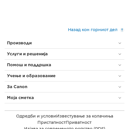
Назад кон горниот дел
Производи
Услуги и решенија
Помош и поддршка
Учење и образование
За Canon
Моја сметка
Одредби и услови
Известување за колачиња
Пристапност
Приватност
Изјава за современото ропство (PDF)