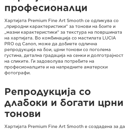
професионалци
Хартијата Premium Fine Art Smooth се одликува со
„природни карактеристики“ за тонови на боите и
„мазни карактеристики“ за текстура на површината
на хартијата. Во комбинација со мастилата LUCIA
PRO од Canon, може да добиете одлична
репродукција на бои, црни тонови со поголема
густина, детална градација на сенки и долготрајност
на сликите. Ги задоволува потребите на
професионалците и на напредните аматерски
фотографи.
Репродукција со
длабоки и богати црни
тонови
Хартијата Premium Fine Art Smooth е создадена за да