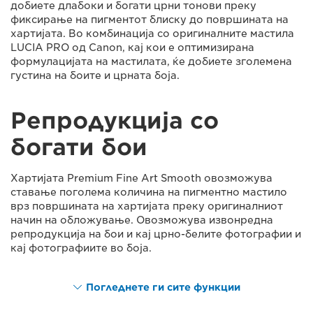
добиете длабоки и богати црни тонови преку
фиксирање на пигментот блиску до површината на
хартијата. Во комбинација со оригиналните мастила
LUCIA PRO од Canon, кај кои е оптимизирана
формулацијата на мастилата, ќе добиете зголемена
густина на боите и црната боја.
Репродукција со
богати бои
Хартијата Premium Fine Art Smooth овозможува
ставање поголема количина на пигментно мастило
врз површината на хартијата преку оригиналниот
начин на обложување. Овозможува извонредна
репродукција на бои и кај црно-белите фотографии и
кај фотографиите во боја.
Погледнете ги сите функции