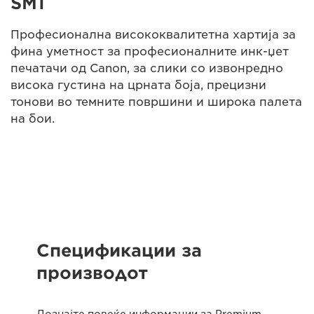
SM1
Професионална висококвалитетна хартија за
фина уметност за професионалните инк-џет
печатачи од Canon, за слики со извонредно
висока густина на црната боја, прецизни
тонови во темните површини и широка палета
на бои.
Спецификации за
производот