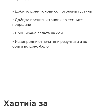
• Добијте црни тонови со поголема густина
• Добијте прецизни тонови во темните
површини
• Проширена палета на бои
• Извонредни отпечатени резултати и во
боја и во црно-бело
Хартија за