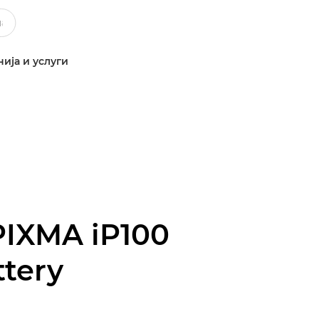
ија и услуги
PIXMA iP100
ttery