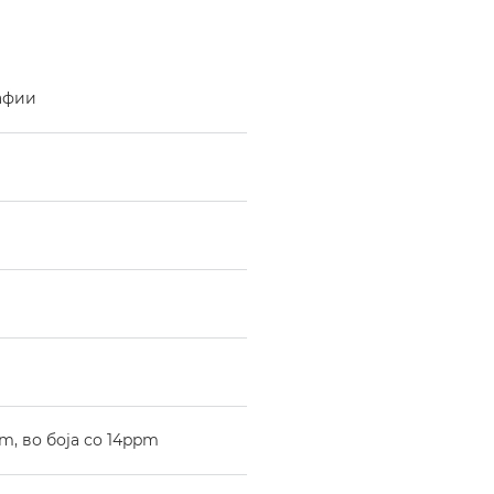
афии
, во боја со 14ppm