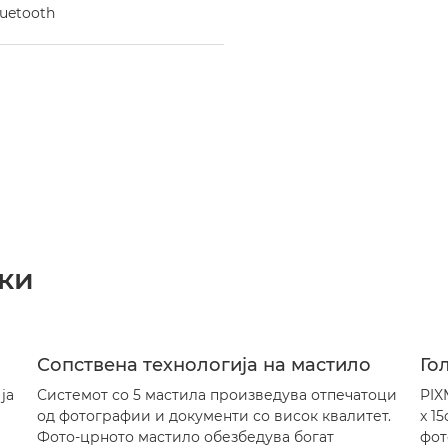
uetooth
ки
Сопствена технологија на мастило
Го
ја
Системот со 5 мастила произведува отпечатоци
PIX
од фотографии и документи со висок квалитет.
x 1
Фото-црното мастило обезбедува богат
фот