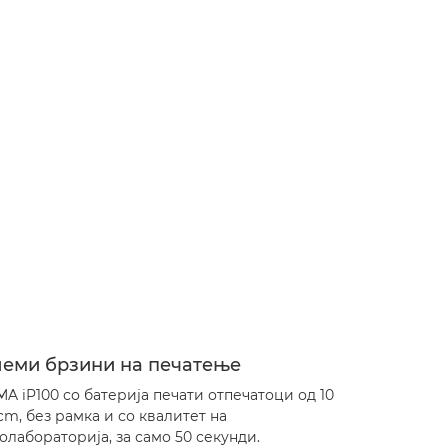
леми брзини на печатење
MA iP100 со батерија печати отпечатоци од 10
5cm, без рамка и со квалитет на
олабораторија, за само 50 секунди.