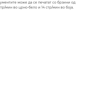
ументите може да се печатат со брзини од
стр/мин во црно-бело и 14 стр/мин во боја.