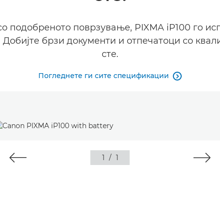
 со подобреното поврзување, PIXMA iP100 го ис
Добијте брзи документи и отпечатоци со квали
сте.
Погледнете ги сите спецификации

1
/
1