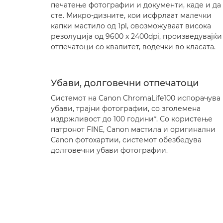
печатење фотографии и документи, каде и да
сте. Микро-дизните, кои исфрлаат малечки
капки мастило од 1pl, овозможуваат висока
резолуција од 9600 x 2400dpi, произведувајќи
отпечатоци со квалитет, водечки во класата.
Убави, долговечни отпечатоци
Системот на Canon ChromaLife100 испорачува
убави, трајни фотографии, со зголемена
издржливост до 100 години*. Со користење
патронот FINE, Canon мастила и оригинални
Canon фотохартии, системот обезбедува
долговечни убави фотографии.