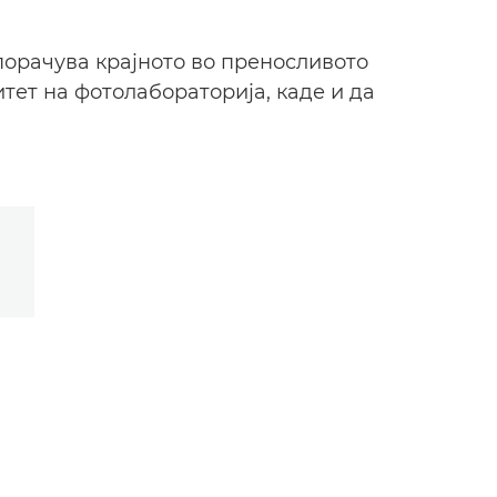
порачува крајното во преносливото
тет на фотолабораторија, каде и да