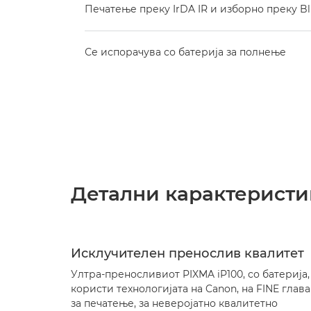
Печатење преку IrDA IR и изборно преку Bl
Се испорачува со батерија за полнење
Детални карактеристи
Исклучителен пренослив квалитет
Ултра-преносливиот PIXMA iP100, со батерија, 
користи технологијата на Canon, на FINE глава
за печатење, за неверојатно квалитетно