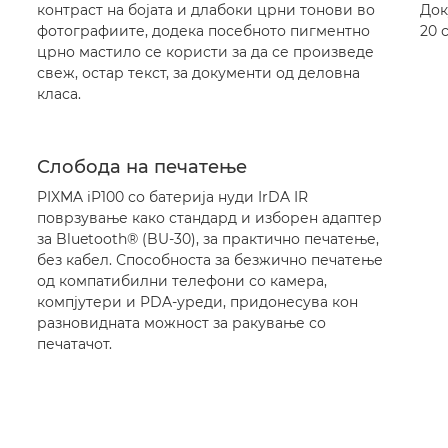
контраст на бојата и длабоки црни тонови во
Док
фотографиите, додека посебното пигментно
20 
црно мастило се користи за да се произведе
свеж, остар текст, за документи од деловна
класа.
Слобода на печатење
PIXMA iP100 со батерија нуди IrDA IR
поврзување како стандард и изборен адаптер
за Bluetooth® (BU-30), за практично печатење,
без кабел. Способноста за безжично печатење
од компатибилни телефони со камера,
компјутери и PDA-уреди, придонесува кон
разновидната можност за ракување со
печатачот.