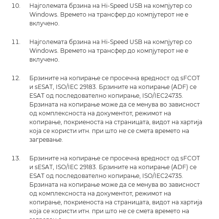
Најголемата брзина на Hi-Speed USB на компјутер со
Windows. Времето на трансфер до компјутерот не е
вклучено.
Најголемата брзина на Hi-Speed USB на компјутер со
Windows. Времето на трансфер до компјутерот не е
вклучено.
Брзините на копирање се просечна вредност од sFCOT
и sESAT, ISO/IEC 29183. Брзините на копирање (ADF) се
ESAT од последователно копирање, ISO/IEC24735.
Брзината на копирање може да се менува во зависност
од комплексноста на документот, режимот на
копирање, покриеноста на страницата, видот на хартија
која се користи итн. при што не се смета времето на
загревање.
Брзините на копирање се просечна вредност од sFCOT
и sESAT, ISO/IEC 29183. Брзините на копирање (ADF) се
ESAT од последователно копирање, ISO/IEC24735.
Брзината на копирање може да се менува во зависност
од комплексноста на документот, режимот на
копирање, покриеноста на страницата, видот на хартија
која се користи итн. при што не се смета времето на