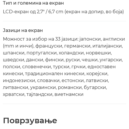
Тип и големина на екран
LCD-екран од 2,7" / 6,7 cm (екран на допир, во боја)
Јазици на екран
Можност за избор на 33 јазици: јапонски, англиски
(mm и инчи), француски, германски, италијански,
шпански, португалски, холандски, норвешки,
шведски, дански, фински, руски, чешки, унгарски,
полски, словенечки, турски, грчки, едноставен
кинески, традиционален кинески, корејски,
индонезиски, словачки, естонски, латвиски,
литвански, украински, романски, бугарски,
хрватски, тајландски, виетнамски
Поврзување