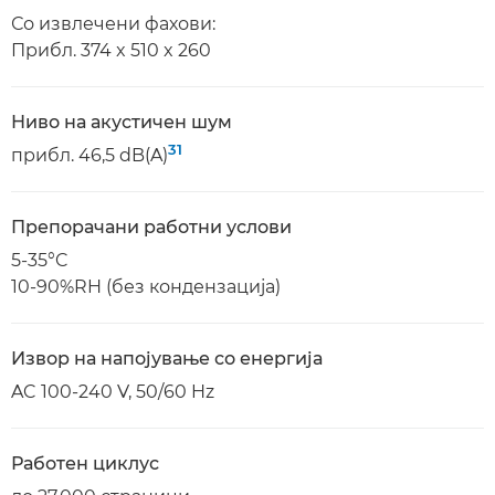
Со извлечени фахови:
Прибл. 374 x 510 x 260
Ниво на акустичен шум
31
прибл. 46,5 dB(A)
Препорачани работни услови
5-35°C
10-90%RH (без кондензација)
Извор на напојување со енергија
AC 100-240 V, 50/60 Hz
Работен циклус