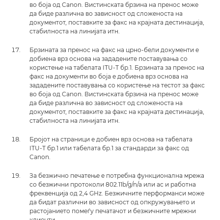
во боја од Canon. Вистинската брзина на пренос може
да биде различна во зависност од сложеноста на
документот, поставките за факс на крајната дестинација,
стабилноста на линијата итн.
Брзината за пренос на факс на црно-бели документи е
добиена врз основа на зададените поставувања со
користење на табелата ITU-T бр.1. Брзината за пренос на
факс на документи во боја е добиена врз основа на
зададените поставувања со користење на тестот за факс
во боја од Canon. Вистинската брзина на пренос може
да биде различна во зависност од сложеноста на
документот, поставките за факс на крајната дестинација,
стабилноста на линијата итн.
Бројот на страници е добиен врз основа на табелата
ITU-T бр.1 или табелата бр.1 за стандарди за факс од
Canon.
За безжично печатење е потребна функционална мрежа
со безжични протоколи 802.11b/g/n/a или ac и работна
фреквенција од 2,4 GHz. Безжичните перформанси може
да бидат различни во зависност од опкружувањето и
растојанието помеѓу печатачот и безжичните мрежни
клиенти.