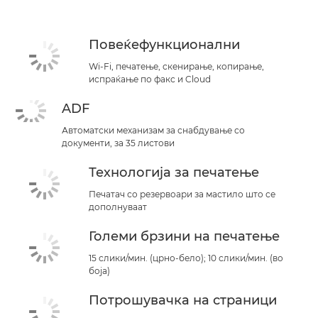
Поддршка
Повеќефункционални
КУПЕТЕ МАСТИЛО
Wi-Fi, печатење, скенирање, копирање,
испраќање по факс и Cloud
ADF
Автоматски механизам за снабдување со
документи, за 35 листови
Технологија за печатење
Печатач со резервоари за мастило што се
дополнуваат
Големи брзини на печатење
15 слики/мин. (црно-бело); 10 слики/мин. (во
боја)
Потрошувачка на страници