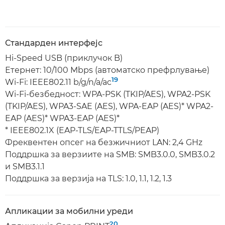
Стандарден интерфејс
Hi-Speed USB (приклучок B)
Етернет: 10/100 Mbps (автоматско префрлување)
19
Wi-Fi: IEEE802.11 b/g/n/a/ac
Wi-Fi-безбедност: WPA-PSK (TKIP/AES), WPA2-PSK
(TKIP/AES), WPA3-SAE (AES), WPA-EAP (AES)* WPA2-
EAP (AES)* WPA3-EAP (AES)*
* IEEE802.1X (EAP-TLS/EAP-TTLS/PEAP)
Фреквентен опсег на безжичниот LAN: 2,4 GHz
Поддршка за верзиите на SMB: SMB3.0.0, SMB3.0.2
и SMB3.1.1
Поддршка за верзија на TLS: 1.0, 1.1, 1.2, 1.3
Апликации за мобилни уреди
20