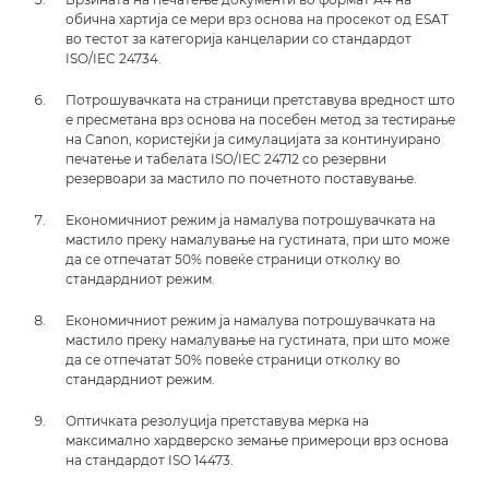
обична хартија се мери врз основа на просекот од ESAT
во тестот за категорија канцеларии со стандардот
ISO/IEC 24734.
Потрошувачката на страници претставува вредност што
е пресметана врз основа на посебен метод за тестирање
на Canon, користејќи ја симулацијата за континуирано
печатење и табелата ISO/IEC 24712 со резервни
резервоари за мастило по почетното поставување.
Економичниот режим ја намалува потрошувачката на
мастило преку намалување на густината, при што може
да се отпечатат 50% повеќе страници отколку во
стандардниот режим.
Економичниот режим ја намалува потрошувачката на
мастило преку намалување на густината, при што може
да се отпечатат 50% повеќе страници отколку во
стандардниот режим.
Оптичката резолуција претставува мерка на
максимално хардверско земање примероци врз основа
на стандардот ISO 14473.