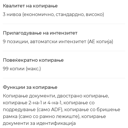
Квалитет на копирање
3 нивоа (економично, стандардно, високо)
Прилагодување на интензитет
9 позиции, автоматски интензитет (AE копија)
Повеќекратно копирање
99 копии (макс.)
Функции за копирање
Копирање документи, двострано копирање,
копирање 2-на-1 и 4-на-1, копирање со
подредување (само ADF), копирање со бришење
рамка (само со рамно лежиште), копирање
документи за идентификација