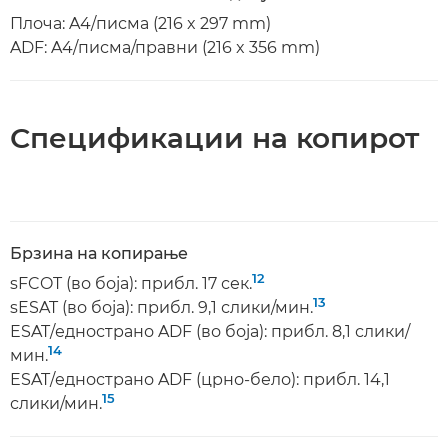
Плоча: A4/писма (216 x 297 mm)
ADF: A4/писма/правни (216 x 356 mm)
Спецификации на копирот
Брзина на копирање
12
sFCOT (во боја): прибл. 17 сек.
13
sESAT (во боја): прибл. 9,1 слики/мин.
ESAT/еднострано ADF (во боја): прибл. 8,1 слики/
14
мин.
ESAT/еднострано ADF (црно-бело): прибл. 14,1
15
слики/мин.