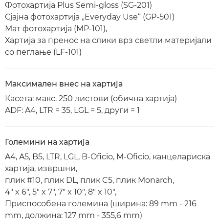
Фотохартија Plus Semi-gloss (SG-201)
Сјајна фотохартија „Everyday Use“ (GP-501)
Мат фотохартија (MP-101),
Хартија за пренос на слики врз светли материјали
со пеглање (LF-101)
Максимален внес на хартија
Касета: макс. 250 листови (обична хартија)
ADF: A4, LTR = 35, LGL = 5, други = 1
Големини на хартија
A4, A5, B5, LTR, LGL, B-Oficio, M-Oficio, канцелариска
хартија, извршни,
плик #10, плик DL, плик C5, плик Monarch,
4" x 6", 5" x 7", 7" x 10", 8" x 10",
Приспособена големина (ширина: 89 mm - 216
mm, должина: 127 mm - 355,6 mm)