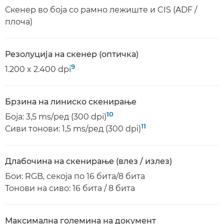
Скенер во боја со рамно лежиште и CIS (ADF /
плоча)
Резолуција на скенер (оптичка)
9
1.200 x 2.400 dpi
Брзина на линиско скенирање
10
Боја: 3,5 ms/ред (300 dpi)
11
Сиви тонови: 1,5 ms/ред (300 dpi)
Длабочина на скенирање (влез / излез)
Бои: RGB, секоја по 16 бита/8 бита
Тонови на сиво: 16 бита / 8 бита
Максимална големина на документ