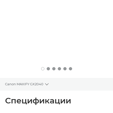
Canon MAXIFY GX2040
Toggle breadcrumbs
Преглед
Спецификации
Спецификации