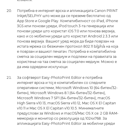
Потребна е интернет врска и апликацијата Canon PRINT
Inkjet/SELPHY што може да се преземе бесплатно од
App Store и Google Play. Компатибилност со iPad, iPhone
3GS или понови уреди, iPod touch 3-та генерација или
понови уреди што користат iOS 7.0 или понова верзија,
како и со мобилни уреди што користат Android 2.3.3 или
понова верзија. Вашиот уред мора да биде поврзан на
истата мрежа со безжичен протокол 802.11 b/g/n/a на која
е поврзан и вашиот печатач. Потребна е компатибилна
сметка за социјален медиум и подлежи на правилата за
користење на таа сметка за социјален медиум. Можно е
да има одредени исклучоци.
За софтверот Easy-PhotoPrint Editor е потребна
интернет врска и тој е компатибилен со следните
оперативни системи; Microsoft Windows 10 (64-битен/32-
битен), Microsoft Windows 8.1 (64-битен/32-битен),
Microsoft Windows 7 SP1 (64-битен/32-битен), macOS
High Sierra v10.13, macOS Sierra v10.12, Mac OS X El Capitan
v10.11 и Mac OS X El Capitan v10.10.5. Минималните
предуслови за Windows и macOS/Mac OS X се: 2 GB RAM-
меморија и монитор со резолуција од 1024x768. За
апликацијата Easy-PhotoPrint Editor за мобилни уреди