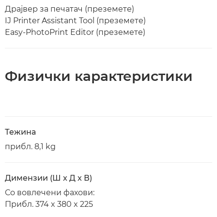
Драјвер за печатач (преземете)
IJ Printer Assistant Tool (преземете)
Easy-PhotoPrint Editor (преземете)
Физички карактеристики
Тежина
прибл. 8,1 kg
Димензии (Ш x Д x В)
Со вовлечени фахови:
Прибл. 374 x 380 x 225