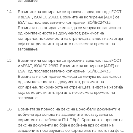
загревање.
Брзините на копирање се просечна вредност од sFCOT
и sESAT, ISO/IEC 29183. Брзините на копирање (ADF) се
ESAT од последователно копирање, ISO/IEC24735.
Брзината на копирање може да се менува во зависност
од комплексноста на документот, режимот на
копирање, покриеноста на страницата, видот на хартија
која се користи итн. при што не се смета времето на
загревање.
Брзините на копирање се просечна вредност од sFCOT
и sESAT, ISO/IEC 29183. Брзините на копирање (ADF) се
ESAT од последователно копирање, ISO/IEC24735.
Брзината на копирање може да се менува во зависност
од комплексноста на документот, режимот на
копирање, покриеноста на страницата, видот на хартија
која се користи итн. при што не се смета времето на
загревање.
Брзината за пренос на факс на црно-бели документи е
добиена врз основа на зададените поставувања со
користење на табелата ITU-T бр.1. Брзината за пренос на
факс на документи во боја е добиена врз основа на
зададените поставувања со користење на тестот за факс