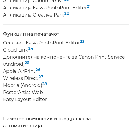
Апликација Canon PRINT
21
Апликација Easy-PhotoPrint Editor
22
Апликација Creative Park
Функции на печатачот
23
Софтвер Easy-PhotoPrint Editor
24
Cloud Link
Дополнителна компонента за Canon Print Service
25
(Android)
26
Apple AirPrint
27
Wireless Direct
28
Mopria (Android)
PosterArtist Web
Easy Layout Editor
Паметен помошник и поддршка за
автоматизација