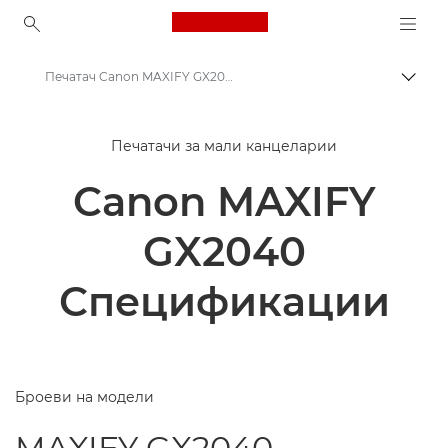
Canon Logo, back to ho
Печатач Canon MAXIFY GX2040 - Спецификации
Вклу
Canon
Печатачи за мали канцеларии
Печатачи од Canon
Canon MAXIFY
Печатач Canon MAXIFY GX2040
GX2040
Спецификации
Броеви на модели
MAXIFY GX2040