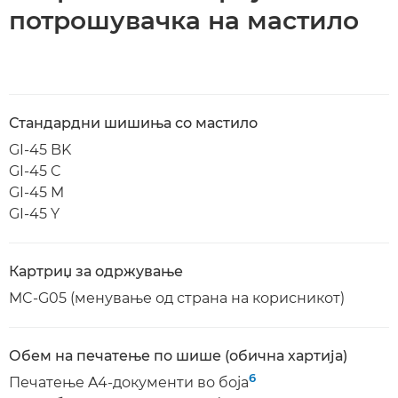
потрошувачка на мастило
Стандардни шишиња со мастило
GI-45 BK
GI-45 C
GI-45 M
GI-45 Y
Картриџ за одржување
MC-G05 (менување од страна на корисникот)
Обем на печатење по шише (обична хартија)
6
Печатење A4-документи во боја