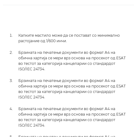
Капките мастило може да се постават со минимално
растојание од 1/600 инчи.
Брзината на печатење документи во формат А4 на
обична хартија се мери врз основа на просекот од ESAT
во тестот за категорија канцеларии со стандардот
ISO/IEC 24734.
Брзината на печатење документи во формат А4 на
обична хартија се мери врз основа на просекот од ESAT
во тестот за категорија канцеларии со стандардот
ISO/IEC 24734.
Брзината на печатење документи во формат А4 на
обична хартија се мери врз основа на просекот од ESAT
во тестот за категорија канцеларии со стандардот
ISO/IEC 24734.
Брзината на печатење документи во формат А4 на