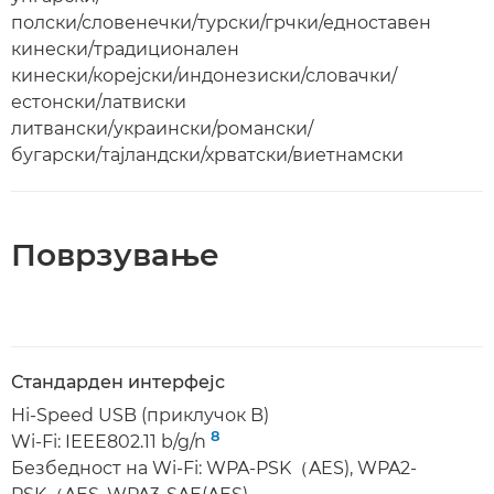
полски/словенечки/турски/грчки/едноставен
кинески/традиционален
кинески/корејски/индонезиски/словачки/
естонски/латвиски
литвански/украински/романски/
бугарски/тајландски/хрватски/виетнамски
Поврзување
Стандарден интерфејс
Hi-Speed USB (приклучок B)
8
Wi-Fi: IEEE802.11 b/g/n
Безбедност на Wi-Fi: WPA-PSK（AES), WPA2-