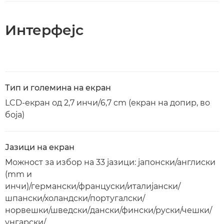
Интерфејс
Тип и големина на екран
LCD-екран од 2,7 инчи/6,7 cm (екран на допир, во
боја)
Јазици на екран
Можност за избор на 33 јазици: јапонски/англиски
(mm и
инчи)/германски/француски/италијански/
шпански/холандски/португалски/
норвешки/шведски/дански/фински/руски/чешки/
унгарски/