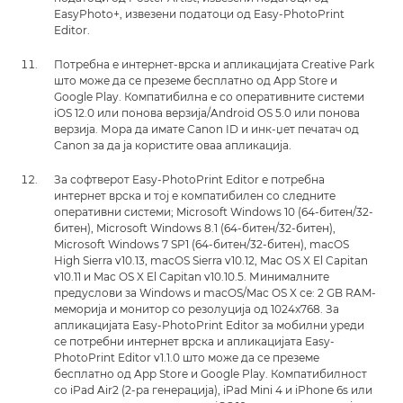
EasyPhoto+, извезени податоци од Easy-PhotoPrint
Editor.
Потребна е интернет-врска и апликацијата Creative Park
што може да се преземе бесплатно од App Store и
Google Play. Компатибилна е со оперативните системи
iOS 12.0 или понова верзија/Android OS 5.0 или понова
верзија. Мора да имате Canon ID и инк-џет печатач од
Canon за да ја користите оваа апликација.
За софтверот Easy-PhotoPrint Editor е потребна
интернет врска и тој е компатибилен со следните
оперативни системи; Microsoft Windows 10 (64-битен/32-
битен), Microsoft Windows 8.1 (64-битен/32-битен),
Microsoft Windows 7 SP1 (64-битен/32-битен), macOS
High Sierra v10.13, macOS Sierra v10.12, Mac OS X El Capitan
v10.11 и Mac OS X El Capitan v10.10.5. Минималните
предуслови за Windows и macOS/Mac OS X се: 2 GB RAM-
меморија и монитор со резолуција од 1024x768. За
апликацијата Easy-PhotoPrint Editor за мобилни уреди
се потребни интернет врска и апликацијата Easy-
PhotoPrint Editor v1.1.0 што може да се преземе
бесплатно од App Store и Google Play. Компатибилност
со iPad Air2 (2-ра генерација), iPad Mini 4 и iPhone 6s или