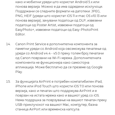
како и мобилни уреди што користат Android 5.x или
понова верзија. Можно е да има одредени исклучоци.
Поддржани се следните формати на датотеки: JPEG,
PNG, HEIF (уреди што користат iOS 11 и mac OS v10.13 или
понова верзија), зачувани податоци од DLP, извезени
податоци од Poster Artist, извезени податоци од
EasyPhoto+, извезени податоци од Easy-PhotoPrint
Editor.
Canon Print Service е дополнителна компонента за
паметни уреди со Android која овозможува печатење од
уреди со Android v4.4 - v5.0 преку голем број печатачи
од Canon поврзани на Wi-Fi-мрежа. Дополнителната
компонента не функционира како самостојна
апликација. Може бесплатно да се преземе од Google
Play.
За функцијата AirPrint е потребен компатибилен iPad,
iPhone или iPod Touch што користи iOS 7.0 или понова
верзија, како и печатач што поддржува AirPrint и е
поврзан на истата мрежа како и вашиот уред со iOS.
Нема поддршка за поврзување на вашиот печатач преку
USB-приклучокот на вашиот Mac, компјутер, базна
станица AirPort или временска капсула.