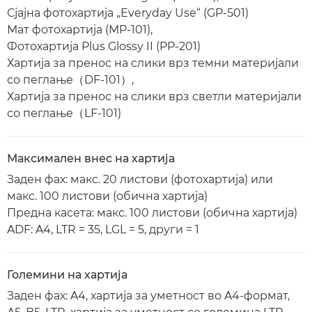
Сјајна фотохартија „Everyday Use“ (GP-501)
Мат фотохартија (MP-101),
Фотохартија Plus Glossy II (PP-201)
Хартија за пренос на слики врз темни материјали
со пеглање（DF-101）,
Хартија за пренос на слики врз светли материјали
со пеглање（LF-101)
Максимален внес на хартија
Заден фах: макс. 20 листови (фотохартија) или
макс. 100 листови (обична хартија)
Предна касета: макс. 100 листови (обична хартија)
ADF: A4, LTR = 35, LGL = 5, други = 1
Големини на хартија
Заден фах: A4, хартија за уметност во A4-формат,