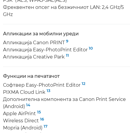
PSK（AES, WPA3-SAE(AES)
Фреквентен опсег на безжичниот LAN: 2,4 GHz/5
GHz
Апликации за мобилни уреди
9
Апликација Canon PRINT
10
Апликација Easy-PhotoPrint Editor
11
Апликација Creative Park
Функции на печатачот
12
Софтвер Easy-PhotoPrint Editor
13
PIXMA Cloud Link
Дополнителна компонента за Canon Print Service
14
(Android)
15
Apple AirPrint
16
Wireless Direct
17
Mopria (Android)