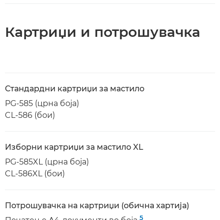
Картриџи и потрошувачка
Стандардни картриџи за мастило
PG-585 (црна боја)
CL-586 (бои)
Изборни картриџи за мастило XL
PG-585XL (црна боја)
CL-586XL (бои)
Потрошувачка на картриџи (обична хартија)
5