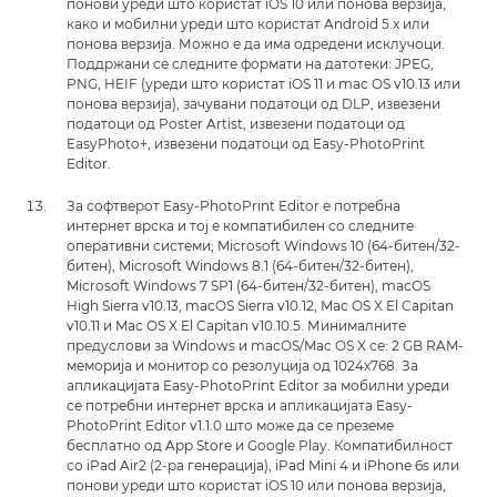
понови уреди што користат iOS 10 или понова верзија,
како и мобилни уреди што користат Android 5.x или
понова верзија. Можно е да има одредени исклучоци.
Поддржани се следните формати на датотеки: JPEG,
PNG, HEIF (уреди што користат iOS 11 и mac OS v10.13 или
понова верзија), зачувани податоци од DLP, извезени
податоци од Poster Artist, извезени податоци од
EasyPhoto+, извезени податоци од Easy-PhotoPrint
Editor.
За софтверот Easy-PhotoPrint Editor е потребна
интернет врска и тој е компатибилен со следните
оперативни системи; Microsoft Windows 10 (64-битен/32-
битен), Microsoft Windows 8.1 (64-битен/32-битен),
Microsoft Windows 7 SP1 (64-битен/32-битен), macOS
High Sierra v10.13, macOS Sierra v10.12, Mac OS X El Capitan
v10.11 и Mac OS X El Capitan v10.10.5. Минималните
предуслови за Windows и macOS/Mac OS X се: 2 GB RAM-
меморија и монитор со резолуција од 1024x768. За
апликацијата Easy-PhotoPrint Editor за мобилни уреди
се потребни интернет врска и апликацијата Easy-
PhotoPrint Editor v1.1.0 што може да се преземе
бесплатно од App Store и Google Play. Компатибилност
со iPad Air2 (2-ра генерација), iPad Mini 4 и iPhone 6s или
понови уреди што користат iOS 10 или понова верзија,