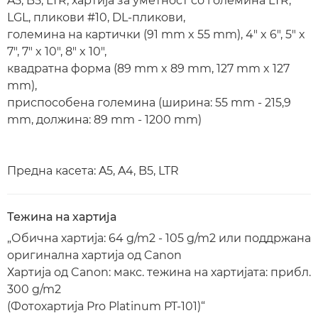
A5, B5, LTR, хартија за уметност со големина LTR,
LGL, пликови #10, DL-пликови,
големина на картички (91 mm x 55 mm), 4" x 6", 5" x
7", 7" x 10", 8" x 10",
квадратна форма (89 mm x 89 mm, 127 mm x 127
mm),
приспособена големина (ширина: 55 mm - 215,9
mm, должина: 89 mm - 1200 mm)
Предна касета: A5, A4, B5, LTR
Тежина на хартија
„Обична хартија: 64 g/m2 - 105 g/m2 или поддржана
оригинална хартија од Canon
Хартија од Canon: макс. тежина на хартијата: прибл.
300 g/m2
(Фотохартија Pro Platinum PT-101)“