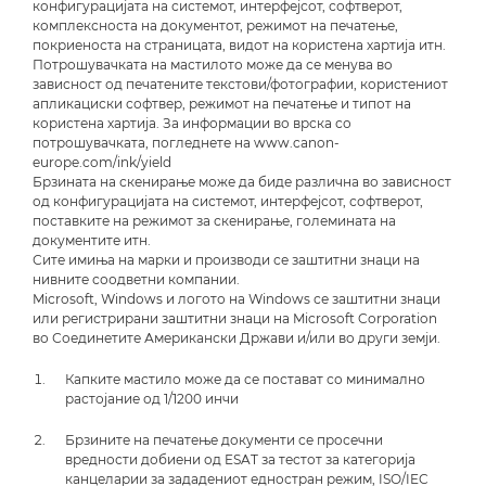
конфигурацијата на системот, интерфејсот, софтверот,
комплексноста на документот, режимот на печатење,
покриеноста на страницата, видот на користена хартија итн.
Потрошувачката на мастилото може да се менува во
зависност од печатените текстови/фотографии, користениот
апликациски софтвер, режимот на печатење и типот на
користена хартија. За информации во врска со
потрошувачката, погледнете на www.canon-
europe.com/ink/yield
Брзината на скенирање може да биде различна во зависност
од конфигурацијата на системот, интерфејсот, софтверот,
поставките на режимот за скенирање, големината на
документите итн.
Сите имиња на марки и производи се заштитни знаци на
нивните соодветни компании.
Microsoft, Windows и логото на Windows се заштитни знаци
или регистрирани заштитни знаци на Microsoft Corporation
во Соединетите Американски Држави и/или во други земји.
Капките мастило може да се постават со минимално
растојание од 1/1200 инчи
Брзините на печатење документи се просечни
вредности добиени од ESAT за тестот за категорија
канцеларии за зададениот едностран режим, ISO/IEC