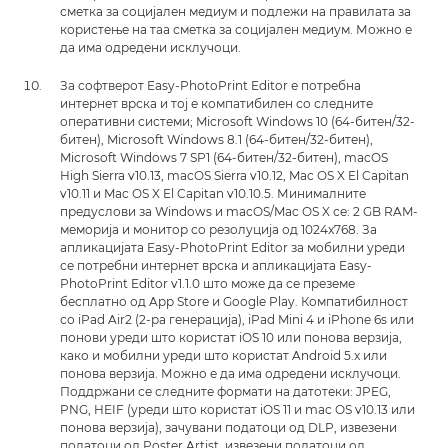
сметка за социјален медиум и подлежи на правилата за
користење на таа сметка за социјален медиум. Можно е
да има одредени исклучоци.
За софтверот Easy-PhotoPrint Editor е потребна
интернет врска и тој е компатибилен со следните
оперативни системи; Microsoft Windows 10 (64-битен/32-
битен), Microsoft Windows 8.1 (64-битен/32-битен),
Microsoft Windows 7 SP1 (64-битен/32-битен), macOS
High Sierra v10.13, macOS Sierra v10.12, Mac OS X El Capitan
v10.11 и Mac OS X El Capitan v10.10.5. Минималните
предуслови за Windows и macOS/Mac OS X се: 2 GB RAM-
меморија и монитор со резолуција од 1024x768. За
апликацијата Easy-PhotoPrint Editor за мобилни уреди
се потребни интернет врска и апликацијата Easy-
PhotoPrint Editor v1.1.0 што може да се преземе
бесплатно од App Store и Google Play. Компатибилност
со iPad Air2 (2-ра генерација), iPad Mini 4 и iPhone 6s или
понови уреди што користат iOS 10 или понова верзија,
како и мобилни уреди што користат Android 5.x или
понова верзија. Можно е да има одредени исклучоци.
Поддржани се следните формати на датотеки: JPEG,
PNG, HEIF (уреди што користат iOS 11 и mac OS v10.13 или
понова верзија), зачувани податоци од DLP, извезени
податоци од Poster Artist, извезени податоци од