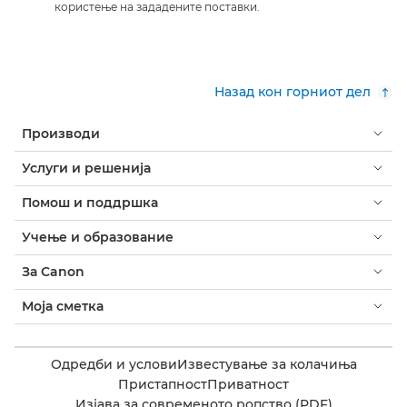
користење на зададените поставки.
Назад кон горниот дел
Производи
Услуги и решенија
Помош и поддршка
Учење и образование
За Canon
Моја сметка
Одредби и услови
Известување за колачиња
Пристапност
Приватност
Изјава за современото ропство (PDF)