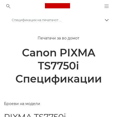
Canon Logo, back to ho
Спецификации на печатачот Canon PIXMA TS7750i
Вклу
Canon
Печатачи за во домот
Печатачи од Canon
Canon PIXMA
Печатач Canon PIXMA TS7750i
TS7750i
Спецификации
Броеви на модели
PIXMA TS7750i