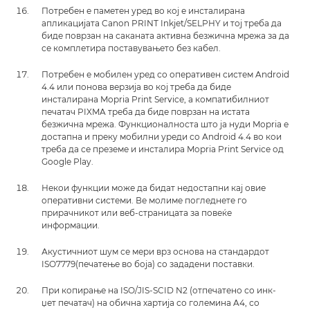
Потребен е паметен уред во кој е инсталирана
апликацијата Canon PRINT Inkjet/SELPHY и тој треба да
биде поврзан на саканата активна безжична мрежа за да
се комплетира поставувањето без кабел.
Потребен е мобилен уред со оперативен систем Android
4.4 или понова верзија во кој треба да биде
инсталирана Mopria Print Service, а компатибилниот
печатач PIXMA треба да биде поврзан на истата
безжична мрежа. Функционалноста што ја нуди Mopria е
достапна и преку мобилни уреди со Android 4.4 во кои
треба да се преземе и инсталира Mopria Print Service од
Google Play.
Некои функции може да бидат недостапни кај овие
оперативни системи. Ве молиме погледнете го
прирачникот или веб-страницата за повеќе
информации.
Акустичниот шум се мери врз основа на стандардот
ISO7779(печатење во боја) со зададени поставки.
При копирање на ISO/JIS-SCID N2 (отпечатено со инк-
џет печатач) на обична хартија со големина A4, со