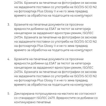
24734. Брзината за печатење на фотографии се заснова
на зададените поставки со употреба на ISO/JIS-SCID N2
на фотохартија Plus Glossy II и не го зема предвид
времето за обработка на податоците на компјутерот.
Брзините на печатење документи се просечни
вредности добиени од ESAT за тестот за категорија
канцеларии за зададениот едностран режим, ISO/IEC
24734. Брзината за печатење на фотографии се заснова
на зададените поставки со употреба на ISO/JIS-SCID N2
на фотохартија Plus Glossy II и не го зема предвид
времето за обработка на податоците на компјутерот.
Брзините на печатење документи се просечни
вредности добиени од ESAT за тестот за категорија
канцеларии за зададениот едностран режим, ISO/IEC
24734. Брзината за печатење на фотографии се заснова
на зададените поставки со употреба на ISO/JIS-SCID N2
на фотохартија Plus Glossy II и не го зема предвид
времето за обработка на податоците на компјутерот.
Декларирана потрошувачка на мастило во согласност
со стандардот ISO/IEC 24711. Вредностите се добиени со
континуирано печатење.