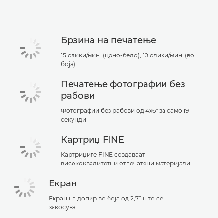
Поддршка
Брзина на печатење
15 слики/мин. (црно-бело); 10 слики/мин. (во
боја)
Печатење фотографии без
рабови
Фотографии без рабови од 4x6" за само 19
секунди
Картриџ FINE
Картриџите FINE создаваат
висококвалитетни отпечатени материјали
Екран
Екран на допир во боја од 2,7” што се
закосува