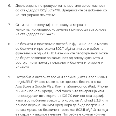
Декларирана потрошувачка на мастило во согласност
со стандардот ISO/IEC 24711. Вредностите се добиени со
континуирано печатење.
Оптичката резолуција претставува мерка на
максимално хардверско земање примероци врз основа
на стандардот ISO 14473.
За безжично печатење е потребна функционална мрежа
со безжични протоколи 802.11b/g/n/a или ac и работна
фреквенција од 2,4 GHz. Безжичните перформанси може
да бидат различни во зависност од опкружувањето и
растојанието помеѓу печатачот и безжичните мрежни
клиенти.
Потребна е интернет врска и апликацијата Canon PRINT
Inkjet/SELPHY што може да се преземе бесплатно од
App Store и Google Play. Компатибилност со iPad, iPhone
3GS или понови уреди, iPod touch 3-та генерација или
понови уреди што користат iOS 7.0 или понова верзија,
како и со мобилни уреди што користат Android 2.3.3 или
понова верзија. Вашиот уред мора да биде поврзан на
истата мрежа со безжичен протокол 802.11 b/g/n/a на која
е поврзан и вашиот печатач. Потребна е компатибилна