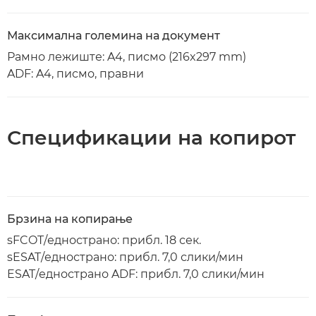
Максимална големина на документ
Рамно лежиште: A4, писмо (216x297 mm)
ADF: A4, писмо, правни
Спецификации на копирот
Брзина на копирање
sFCOT/еднострано: прибл. 18 сек.
sESAT/еднострано: прибл. 7,0 слики/мин
ESAT/еднострано ADF: прибл. 7,0 слики/мин