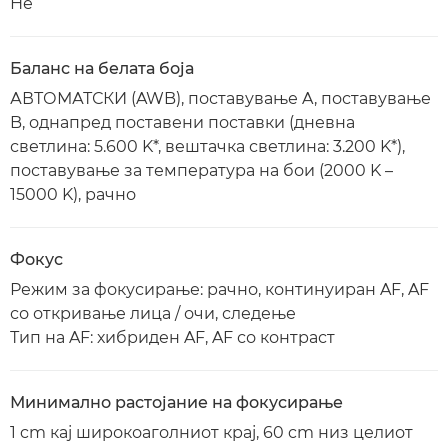
Не
Баланс на белата боја
АВТОМАТСКИ (AWB), поставување A, поставување
B, однапред поставени поставки (дневна
светлина: 5.600 K*, вештачка светлина: 3.200 K*),
поставување за температура на бои (2000 K –
15000 K), рачно
Фокус
Режим за фокусирање: рачно, континуиран AF, AF
со откривање лица / очи, следење
Тип на AF: хибриден AF, AF со контраст
Минимално растојание на фокусирање
1 cm кај широкоаголниот крај, 60 cm низ целиот