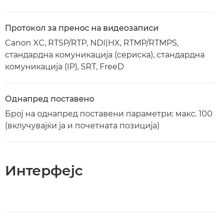
Протокол за пренос на видеозаписи
Canon XC, RTSP/RTP, NDI|HX, RTMP/RTMPS,
стандардна комуникација (сериска), стандардна
комуникација (IP), SRT, FreeD
Однапред поставено
Број на однапред поставени параметри: макс. 100
(вклучувајќи ја и почетната позиција)
Интерфејс