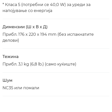
* Класа 5 (потребни се 40,0 W) за уреди за
напојување со енергија
Димензии (Ш x В x Д)
Прибл. 176 x 220 x 194 mm (без испакнатите
делови)
Тежина
Прибл. 3,1 kg (6,8 lb.) (само куќиште)
Шум
NC35 или помали