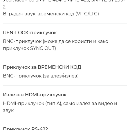
2
Вграден звук, временски код (VITC/LTC)
GEN-LOCK-приклучок
BNC-приклучок (може да се користи и како
приклучок SYNC OUT)
Приклучок за ВРЕМЕНСКИ КОД
BNC-приклучок (за влез/излез)
Излезен HDMI-приклучок
HDMI-приклучок (тип A), само излез за видео и
звук
Приклучок RS-422