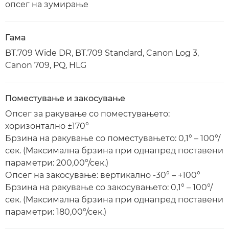
опсег на зумирање
Гама
BT.709 Wide DR, BT.709 Standard, Canon Log 3,
Canon 709, PQ, HLG
Поместување и закосување
Опсег за ракување со поместувањето:
хоризонтално ±170°
Брзина на ракување со поместувањето: 0,1° – 100°/
сек. (Максимална брзина при однапред поставени
параметри: 200,00°/сек.)
Опсег на закосување: вертикално -30° – +100°
Брзина на ракување со закосувањето: 0,1° – 100°/
сек. (Максимална брзина при однапред поставени
параметри: 180,00°/сек.)