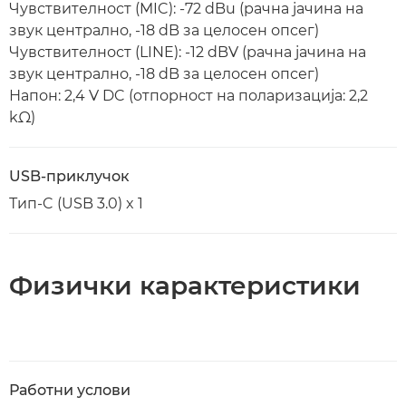
Чувствителност (MIC): -72 dBu (рачна јачина на
звук централно, -18 dB за целосен опсег)
Чувствителност (LINE): -12 dBV (рачна јачина на
звук централно, -18 dB за целосен опсег)
Напон: 2,4 V DC (oтпорност на поларизација: 2,2
kΩ)
USB-приклучок
Тип-C (USB 3.0) x 1
Физички карактеристики
Работни услови