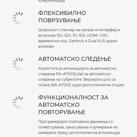
комуникација
ФЛЕКСИБИЛНО
ПОВРЗУВАЊЕ
Широкиот спектар на излези и интерфејси
вклучува 12G-SDI, 3G-SDI, HDMI, UVC,
временски код, Genlock и Dual XLR аудио
влезови
АВТОМАТСКО СЛЕДЕЊЕ
Користете ја апликацијата за автоматско
следење RA-AT001(Lite) за автоматско
следење на субјектите. Верзијата што се
плаќа (RA-AT001) нуди дополнителни опции
ФУНКЦИОНАЛНОСТ ЗА
АВТОМАТСКО
ПОВТОРУВАЊЕ
Програмирајте повторени движења со
поместување, закосување и зумирање на
камерата преку дополнителна апликација