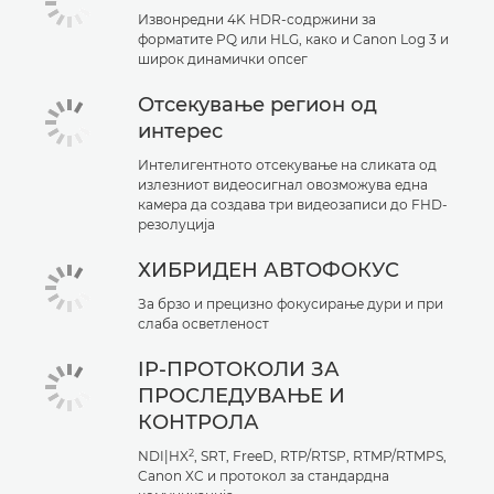
Извонредни 4K HDR-содржини за
форматите PQ или HLG, како и Canon Log 3 и
широк динамички опсег
Отсекување регион од
интерес
Интелигентното отсекување на сликата од
излезниот видеосигнал овозможува една
камера да создава три видеозаписи до FHD-
резолуција
ХИБРИДЕН АВТОФОКУС
За брзо и прецизно фокусирање дури и при
слаба осветленост
IP-ПРОТОКОЛИ ЗА
ПРОСЛЕДУВАЊЕ И
КОНТРОЛА
2
NDI|HX
, SRT, FreeD, RTP/RTSP, RTMP/RTMPS,
Canon XC и протокол за стандардна