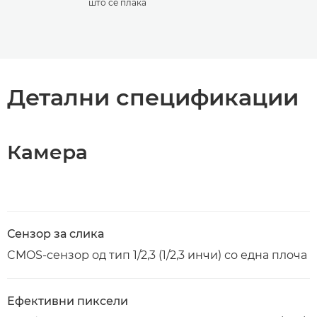
што се плаќа
Детални спецификации
Камера
Сензор за слика
CMOS-сензор од тип 1/2,3 (1/2,3 инчи) со една плоча
Ефективни пиксели