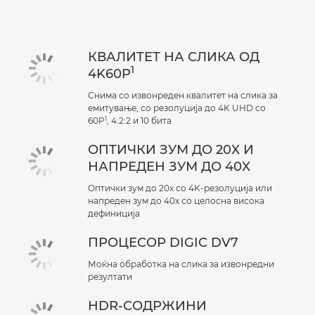
Поддршка
КВАЛИТЕТ НА СЛИКА ОД
1
4K60P
Снима со извонреден квалитет на слика за
емитување, со резолуција до 4K UHD со
1
60P
, 4:2:2 и 10 бита
ОПТИЧКИ ЗУМ ДО 20X И
НАПРЕДЕН ЗУМ ДО 40X
Оптички зум до 20x со 4K-резолуција или
напреден зум до 40x со целосна висока
дефиниција
ПРОЦЕСОР DIGIC DV7
Моќна обработка на слика за извонредни
резултати
HDR-СОДРЖИНИ