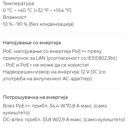
Температура
0 °C – +40 °C (+32 °F – +104 °F)
Влажност
10 % - 90 % (без кондензација)
Напојување со енергија
PoE: напојување со енергија PoE++ преку
приклучок за LAN (усогласеност со IEEE802.3bt)
- PoE и PoE+ не може да се користат
Надворешен извор на енергија: 12 V DC (со
употреба на вклучениот AC-адаптер)
Потрошувачка на енергија
Влез PoE++: прибл. 34,4 W*/0,8 A макс. (само
куќиштето)
DC-влез: прибл. 33,8 W/2,9 A макс. (само куќиштето)