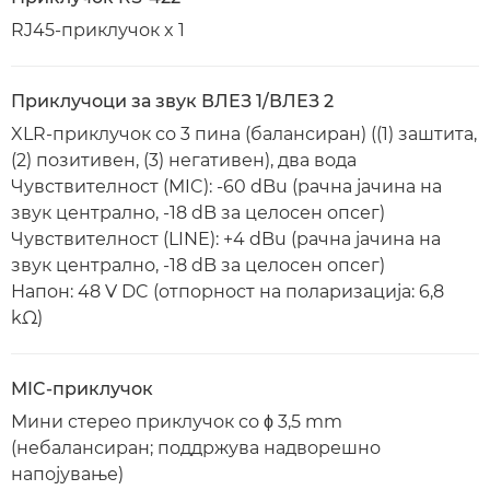
RJ45-приклучок x 1
Приклучоци за звук ВЛЕЗ 1/ВЛЕЗ 2
XLR-приклучок со 3 пина (балансиран) ((1) заштита,
(2) позитивен, (3) негативен), два вода
Чувствителност (MIC): -60 dBu (рачна јачина на
звук централно, -18 dB за целосен опсег)
Чувствителност (LINE): +4 dBu (рачна јачина на
звук централно, -18 dB за целосен опсег)
Напон: 48 V DC (oтпорност на поларизација: 6,8
kΩ)
MIC-приклучок
Мини стерео приклучок со ϕ 3,5 mm
(небалансиран; поддржува надворешно
напојување)