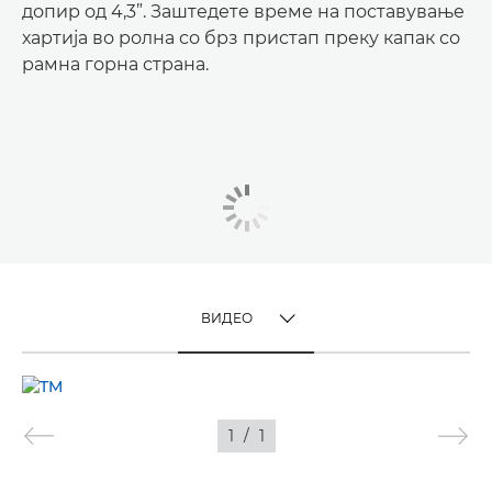
допир од 4,3”. Заштедете време на поставување
хартија во ролна со брз пристап преку капак со
рамна горна страна.
ВИДЕО
TOGGLE MENU
ВИДЕО
1
/
1
СЛИКИ