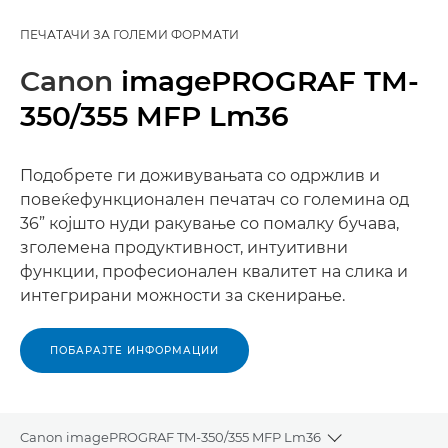
ПЕЧАТАЧИ ЗА ГОЛЕМИ ФОРМАТИ
Canon
imagePROGRAF TM-
350/355 MFP Lm36
Подобрете ги доживувањата со одржлив и
повеќефункционален печатач со големина од
36” којшто нуди ракување со помалку бучава,
зголемена продуктивност, интуитивни
функции, професионален квалитет на слика и
интегрирани можности за скенирање.
ПОБАРАЈТЕ ИНФОРМАЦИИ
Canon imagePROGRAF TM-350/355 MFP Lm36
Toggle breadcr