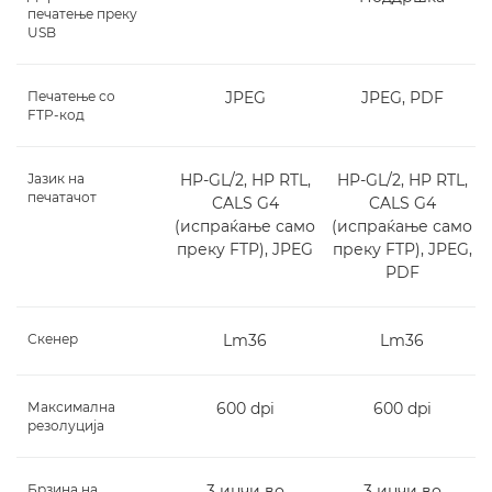
печатење преку
USB
Печатење со
JPEG
JPEG, PDF
FTP-код
Јазик на
HP-GL/2, HP RTL,
HP-GL/2, HP RTL,
печатачот
CALS G4
CALS G4
(испраќање само
(испраќање само
преку FTP), JPEG
преку FTP), JPEG,
PDF
Скенер
Lm36
Lm36
Максимална
600 dpi
600 dpi
резолуција
Брзина на
3 инчи во
3 инчи во