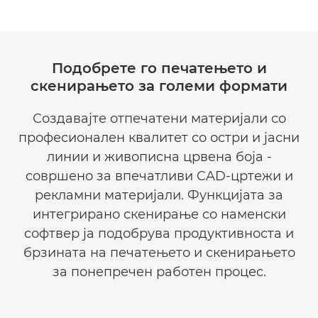
Подобрете го печатењето и
скенирањето за големи формати
Создавајте отпечатени материјали со
професионален квалитет со остри и јасни
линии и живописна црвена боја -
совршено за впечатливи CAD-цртежи и
рекламни материјали. Функцијата за
интегрирано скенирање со наменски
софтвер ја подобрува продуктивноста и
брзината на печатењето и скенирањето
за понепречен работен процес.