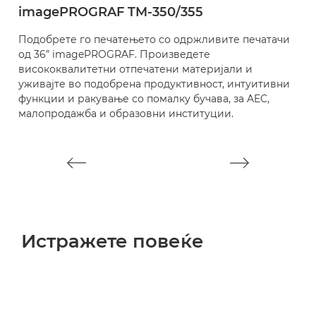
imagePROGRAF TM-350/355
i
Подобрете го печатењето со одржливите печатачи
П
од 36” imagePROGRAF. Произведете
с
висококвалитетни отпечатени материјали и
п
уживајте во подобрена продуктивност, интуитивни
р
функции и ракување со помалку бучава, за AEC,
п
малопродажба и образовни институции.
п
с
Истражете повеќе