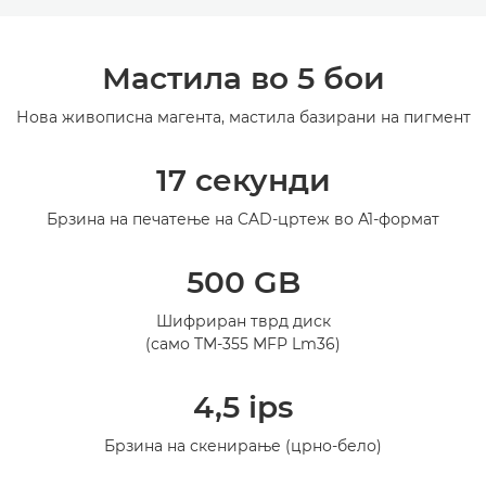
Преглед
Мастила во 5 бои
Спецификации
Нова живописна магента, мастила базирани на пигмент
Галерија
17 секунди
Брзина на печатење на CAD-цртеж во А1-формат
500 GB
Шифриран тврд диск
(само TM-355 MFP Lm36)
4,5 ips
Брзина на скенирање (црно-бело)