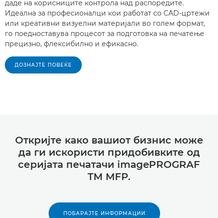
даде на корисниците контрола над распоредите.
Идеална за професионалци кои работат со CAD-цртежи
или креативни визуелни материјали во голем формат,
го поедноставува процесот за подготовка на печатење
прецизно, флексибилно и ефикасно.
ДОЗНАЈТЕ ПОВЕЌЕ
Откријте како вашиот бизнис може
да ги искористи придобивките од
серијата печатачи imagePROGRAF
TM MFP.
ПОБАРАЈТЕ ИНФОРМАЦИИ