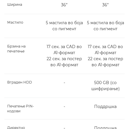
Ширина
36”
36”
Мастило
5 мастила во боја
5 мастила во боја
со пигмент
со пигмент
Брзина на
17 сек. за CAD во
17 сек. за CAD во
печатење
А1-формат
А1-формат
22 сек. за постер
22 сек. за постер
во А1-формат
во А1-формат
Вграден HDD
-
500 GB (со
шифрирање)
Печатење PIN-
-
Поддршка
кодови
Директно
-
Поддршка