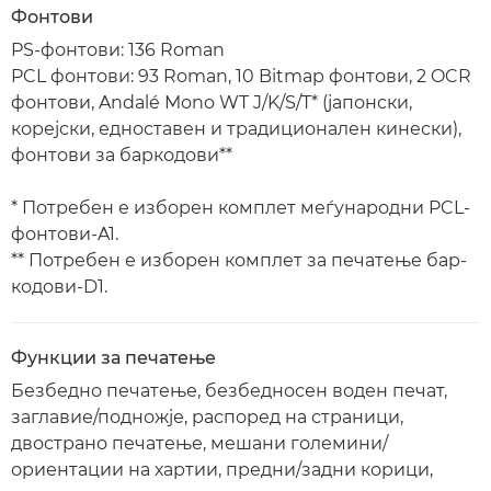
Фонтови
PS-фонтови: 136 Roman
PCL фонтови: 93 Roman, 10 Bitmap фонтови, 2 OCR
фонтови, Andalé Mono WT J/K/S/T* (јапонски,
корејски, едноставен и традиционален кинески),
фонтови за баркодови**
* Потребен е изборен комплет меѓународни PCL-
фонтови-A1.
** Потребен е изборен комплет за печатење бар-
кодови-D1.
Функции за печатење
Безбедно печатење, безбедносен воден печат,
заглавие/подножје, распоред на страници,
двострано печатење, мешани големини/
ориентации на хартии, предни/задни корици,