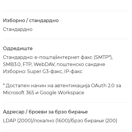
Изборно / стандардно
Стандардно
Одредиште
Стандардно: е-пошта/интернет факс (SMTP*),
SMB3.0, FTP, WebDAV, поштенско сандаче
Изборно: Super G3-факс, IP-факс
* Достапен начин на автентикација OAuth 2.0 за
Microsoft 365 и Google Workspace
Адресар / броеви за брзо бирање
LDAP (2000)/локално (1600)/брзо бирање (200)