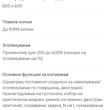
600 x 600
Повеќе копии
До 9.999 копии
Зголемување
Променлив зум: 25% до 400% (чекори на
зголемување од 1%)
Основни функции за копирање
Однапред поставени соодноси за намалување/
зголемување по површина, двострано,
прилагодување на густината, избор на
оригинални видови, режим за прекин, двостран
оригинал, создавање задача, N на 1, нумерирање