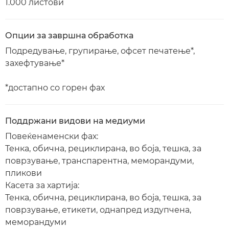
1.000 листови
Опции за завршна обработка
Подредување, групирање, офсет печатење*,
захефтување*
*достапно со горен фах
Поддржани видови на медиуми
Повеќенаменски фах:
Тенка, обична, рециклирана, во боја, тешка, за
поврзување, транспарентна, меморандуми,
пликови
Касета за хартија:
Тенка, обична, рециклирана, во боја, тешка, за
поврзување, етикети, однапред издупчена,
меморандуми