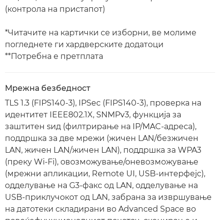
(контрола на пристапот)
*Читачите на картички се изборни, ве молиме
погледнете ги хардверските додатоци
**Потребна е претплата
Мрежна безбедност
TLS 1.3 (FIPS140-3), IPSec (FIPS140-3), проверка на
идентитет IEEE802.1X, SNMPv3, функција за
заштитен ѕид (филтрирање на IP/MAC-адреса),
поддршка за две мрежи (жичен LAN/безжичен
LAN, жичен LAN/жичен LAN), поддршка за WPA3
(преку Wi-Fi), овозможување/оневозможување
(мрежни апликации, Remote UI, USB-интерфејс),
одделување на G3-факс од LAN, одделување на
USB-приклучокот од LAN, забрана за извршување
на датотеки складирани во Advanced Space во