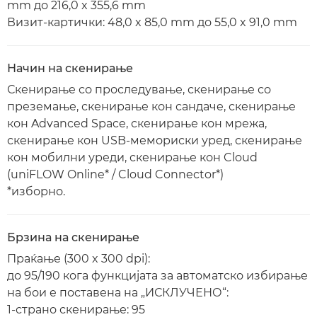
mm до 216,0 x 355,6 mm
Визит-картички: 48,0 x 85,0 mm до 55,0 x 91,0 mm
Начин на скенирање
Скенирање со проследување, скенирање со
преземање, скенирање кон сандаче, скенирање
кон Advanced Space, скенирање кон мрежа,
скенирање кон USB-мемориски уред, скенирање
кон мобилни уреди, скенирање кон Cloud
(uniFLOW Online* / Cloud Connector*)
*изборно.
Брзина на скенирање
Праќање (300 x 300 dpi):
до 95/190 кога функцијата за автоматско избирање
на бои е поставена на „ИСКЛУЧЕНО“:
1-страно скенирање: 95