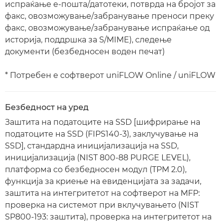
испраќање е-пошта/датотеки, потврда на бројот за
факс, овозможување/забранување преноси преку
факс, овозможување/забранување испраќање од
историја, поддршка за S/MIME), следење
документи (безбедносен воден печат)
* Потребен е софтверот uniFLOW Online / uniFLOW
Безбедност на уред
Заштита на податоците на SSD [шифрирање на
податоците на SSD (FIPS140-3), заклучување на
SSD], стандардна иницијализација на SSD,
иницијализација (NIST 800-88 PURGE LEVEL),
платформа со безбедносен модул (TPM 2.0),
функција за криење на евиденцијата за задачи,
заштита на интегритетот на софтверот на MFP:
проверка на системот при вклучувањето (NIST
SP800-193: заштита), проверка на интегритетот на