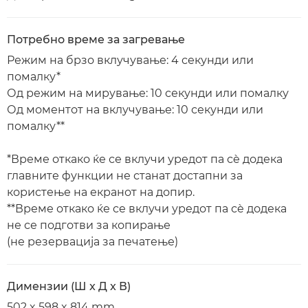
Потребно време за загревање
Режим на брзо вклучување: 4 секунди или
помалку*
Од режим на мирување: 10 секунди или помалку
Од моментот на вклучување: 10 секунди или
помалку**
*Време откако ќе се вклучи уредот па сè додека
главните функции не станат достапни за
користење на екранот на допир.
**Време откако ќе се вклучи уредот па сè додека
не се подготви за копирање
(не резервација за печатење)
Димензии (Ш x Д x В)
502 x 598 x 814 mm