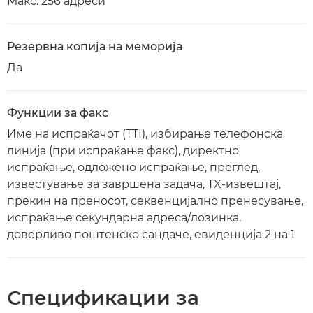
Макс. 256 адреси
Резервна копија на меморија
Да
Функции за факс
Име на испраќачот (TTI), избирање телефонска
линија (при испраќање факс), директно
испраќање, одложено испраќање, преглед,
известување за завршена задача, TX-извештај,
прекин на преносот, секвенцијално пренесување,
испраќање секундарна адреса/лозинка,
доверливо поштенско сандаче, евиденција 2 на 1
Спецификации за