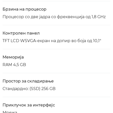
Брзина на процесор
Процесор со две јадра со фреквенција од 1,8 GHz
Контролен панел
TFT LCD WSVGA-екран на допир во боја од 10,1"
Меморија
RAM 4,5 GB
Простор за складирање
Стандардно: (SSD) 256 GB
Приклучок за интерфејс
Мрежа