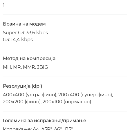
1
Брзина на модем
Super G3: 33,6 kbps
G3: 14,4 kbps
Метод на компресија
MH, MR, MMR, JBIG
Резолуција (dpi)
400x400 (ултра фино), 200x400 (супер фино),
200x200 (фино), 200x100 (нормално)
Големина за испраќање/примање
Испраќање: A4, A5R*, A6* , B5*