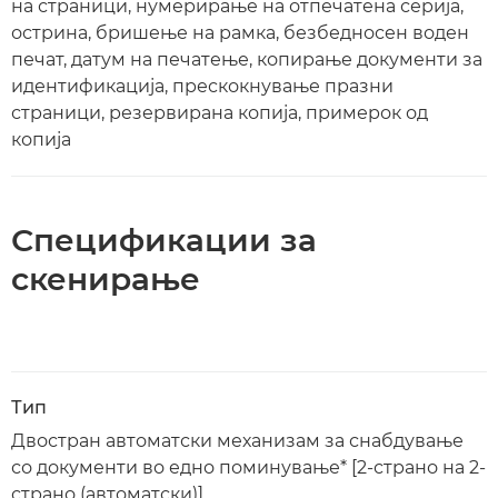
на страници, нумерирање на отпечатена серија,
острина, бришење на рамка, безбедносен воден
печат, датум на печатење, копирање документи за
идентификација, прескокнување празни
страници, резервирана копија, примерок од
копија
Спецификации за
скенирање
Тип
Двостран автоматски механизам за снабдување
со документи во едно поминување* [2-страно на 2-
страно (автоматски)]