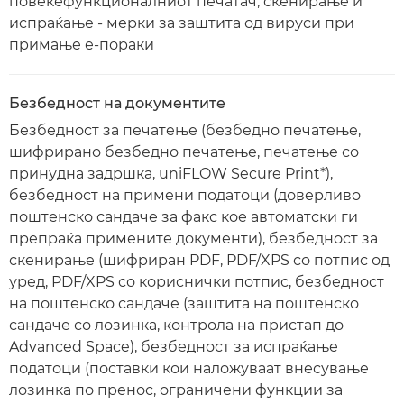
повеќефункционалниот печатач, скенирање и
испраќање - мерки за заштита од вируси при
примање е-пораки
Безбедност на документите
Безбедност за печатење (безбедно печатење,
шифрирано безбедно печатење, печатење со
принудна задршка, uniFLOW Secure Print*),
безбедност на примени податоци (доверливо
поштенско сандаче за факс кое автоматски ги
препраќа примените документи), безбедност за
скенирање (шифриран PDF, PDF/XPS со потпис од
уред, PDF/XPS со кориснички потпис, безбедност
на поштенско сандаче (заштита на поштенско
сандаче со лозинка, контрола на пристап до
Advanced Space), безбедност за испраќање
податоци (поставки кои наложуваат внесување
лозинка по пренос, ограничени функции за