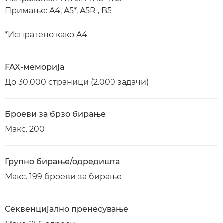
Примање: A4, A5*, A5R , B5
*Испратено како A4
FAX-меморија
До 30.000 страници (2.000 задачи)
Броеви за брзо бирање
Макс. 200
Групно бирање/одредишта
Макс. 199 броеви за бирање
Секвенцијално пренесување