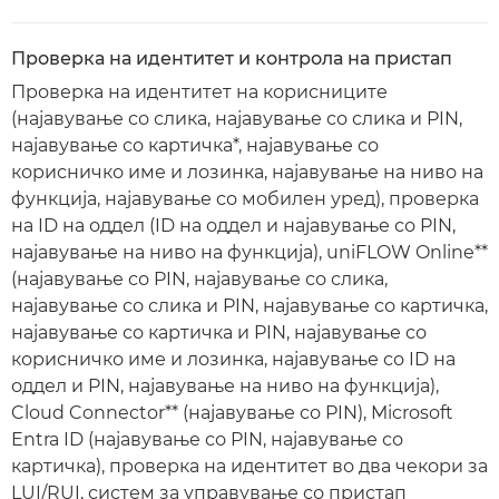
Проверка на идентитет и контрола на пристап
Проверка на идентитет на корисниците
(најавување со слика, најавување со слика и PIN,
најавување со картичка*, најавување со
корисничко име и лозинка, најавување на ниво на
функција, најавување со мобилен уред), проверка
на ID на оддел (ID на оддел и најавување со PIN,
најавување на ниво на функција), uniFLOW Online**
(најавување со PIN, најавување со слика,
најавување со слика и PIN, најавување со картичка,
најавување со картичка и PIN, најавување со
корисничко име и лозинка, најавување со ID на
оддел и PIN, најавување на ниво на функција),
Cloud Connector** (најавување со PIN), Microsoft
Entra ID (најавување со PIN, најавување со
картичка), проверка на идентитет во два чекори за
LUI/RUI, систем за управување со пристап