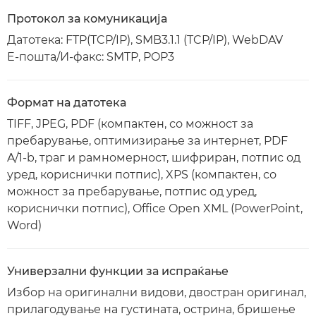
Протокол за комуникација
Датотека: FTP(TCP/IP), SMB3.1.1 (TCP/IP), WebDAV
E-пошта/И-факс: SMTP, POP3
Формат на датотека
TIFF, JPEG, PDF (компактен, со можност за
пребарување, оптимизирање за интернет, PDF
A/1-b, траг и рамномерност, шифриран, потпис од
уред, кориснички потпис), XPS (компактен, со
можност за пребарување, потпис од уред,
кориснички потпис), Office Open XML (PowerPoint,
Word)
Универзални функции за испраќање
Избор на оригинални видови, двостран оригинал,
прилагодување на густината, острина, бришење