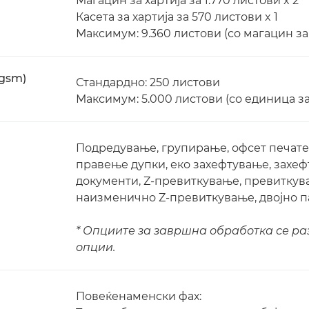
Магацин за хартија за 1.770 листови x 2
Касета за хартија за 570 листови x 1
Максимум: 9.360 листови (со магацин за
 gsm)
Стандардно: 250 листови
Максимум: 5.000 листови (со единица з
Подредување, групирање, офсет печате
правење дупки, еко захефтување, захе
документи, Z-превиткување, превиткув
наизменично Z-превиткување, двојно 
* Опциите за завршна обработка се ра
опции.
Повеќенаменски фах: