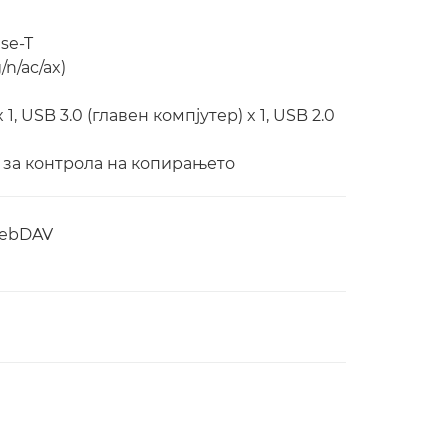
se-T
n/ac/ax)
1, USB 3.0 (главен компјутер) x 1, USB 2.0
 за контрола на копирањето
 WebDAV