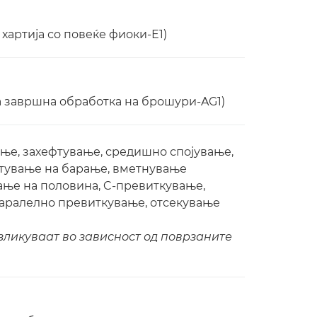
 хартија со повеќе фиоки-E1)
а завршна обработка на брошури-AG1)
ње, захефтување, средишно спојување,
фтување на барање, вметнување
ање на половина, C-превиткување,
паралелно превиткување, отсекување
зликуваат во зависност од поврзаните