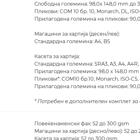
Слободна големина: 98,0x 148,0 mm до 3
Пликови: COM 10 бр. 10, Monarch, DL, ISO
Прилагодена големина на пликови: 90,0 
Магацини за хартија (десен/лев):
Стандардна големина: A4, B5
Касета за хартија:
Стандардна големина: SRA3, A3, A4, A4R, A
Прилагодена големина: 98,0 x 148,0 mm 
Пликови*: COM10 бр.10, Monarch, ISO-C5,
Прилагодена големина на пликови: 90,0 
* Потребен е дополнителен комплет за
Повеќенаменски фах: 52 до 300 gsm
Магацини за хартија (десно/лево): 52 до
Касета за хартија: 52 до 300 gsm