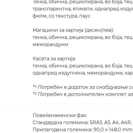
Тенка, обична, рециклирана, во боја, те
транспарентна, етикети, однапред изду
филм, со текстура, паус
Магацини за хартија (десен/лев):
тенка, обична, рециклирана, во боја, т
меморандуми
Касета за хартија:
тенка, обична, рециклирана, во боја, те
однапред издупчена, меморандуми, кар
*¹ Потребен е додаток за снабдување с
*² Потребен е дополнителен комплет з
Повеќенаменски фах:
Стандардна големина: SRA3, A3, A4, A4R, A
Прилагодена големина: 90,0 x 148,0 mm 