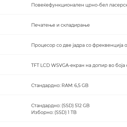
Повеќефункционален црно-бел ласерск
Печатење и складирање
Процесор со две јадра со фреквенција о
TFT LCD WSVGA-екран на допир во боја о
Стандардно: RAM: 6,5 GB
Стандардно: (SSD) 512 GB
Изборно: (SSD) 1 TB