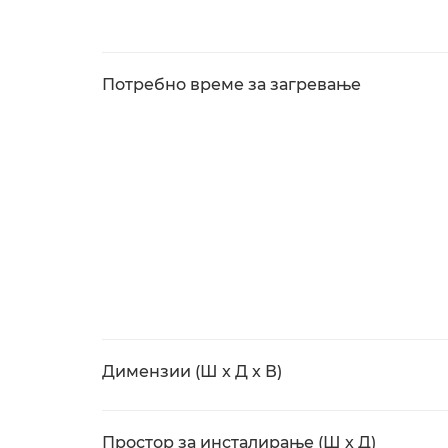
Потребно време за загревање
Димензии (Ш x Д x В)
Простор за инсталирање (Ш x Д)