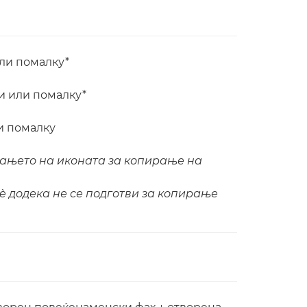
или помалку*
и или помалку*
и помалку
вањето на иконата за копирање на
сè додека не се подготви за копирање