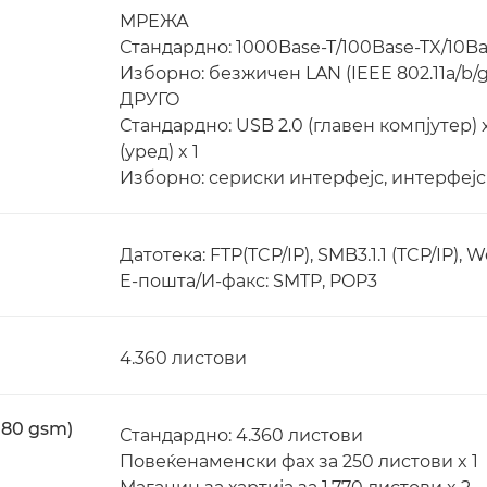
МРЕЖА
Стандардно: 1000Base-T/100Base-TX/10Ba
Изборно: безжичен LAN (IEEE 802.11a/b/g/
ДРУГО
Стандардно: USB 2.0 (главен компјутер) x 
(уред) x 1
Изборно: сериски интерфејс, интерфејс
Датотека: FTP(TCP/IP), SMB3.1.1 (TCP/IP),
E-пошта/И-факс: SMTP, POP3
4.360 листови
 80 gsm)
Стандардно: 4.360 листови
Повеќенаменски фах за 250 листови x 1