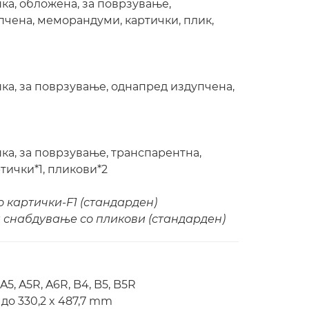
шка, обложена, за поврзување,
пчена, меморандуми, картички, плик,
ешка, за поврзување, однапред издупчена,
шка, за поврзување, транспарентна,
тички*1, пликови*2
о картички-F1 (стандарден)
а снабдување со пликови (стандарден)
5, A5R, A6R, B4, B5, B5R
до 330,2 x 487,7 mm