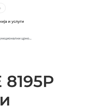
ија и услуги
Повеќефункционални црно-бели печатачи
 8195P
и