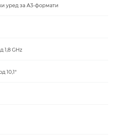
и уред за А3-формати
д 1,8 GHz
д 10,1"