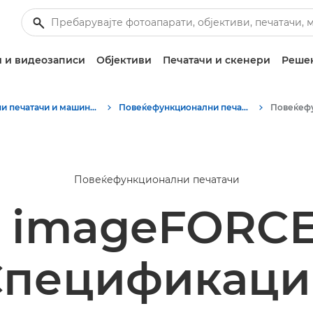
 и видеозаписи
Објективи
Печатачи и скенери
Решен
Деловни печатачи и машини за факс
Повеќефункционални печатачи - сè-во-едно печатачи
Повеќефункционални печатачи
 imageFORCE
Спецификаци