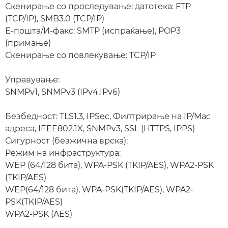
Скенирање со проследување: датотека: FTP
(TCP/IP), SMB3.0 (TCP/IP)
E-пошта/И-факс: SMTP (испраќање), POP3
(примање)
Скенирање со повлекување: TCP/IP
Управување:
SNMPv1, SNMPv3 (IPv4,IPv6)
Безбедност: TLS1.3, IPSec, Филтрирање на IP/Mac
адреса, IEEE802.1X, SNMPv3, SSL (HTTPS, IPPS)
Сигурност (безжична врска):
Режим на инфраструктура:
WEP (64/128 бита), WPA-PSK (TKIP/AES), WPA2-PSK
(TKIP/AES)
WEP(64/128 бита), WPA-PSK(TKIP/AES), WPA2-
PSK(TKIP/AES)
WPA2-PSK (AES)