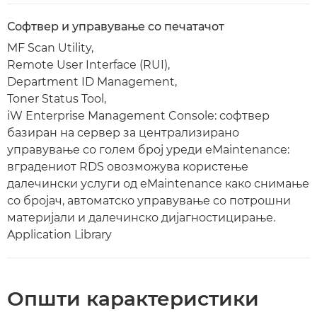
Софтвер и управување со печатачот
MF Scan Utility,
Remote User Interface (RUI),
Department ID Management,
Toner Status Tool,
iW Enterprise Management Console: софтвер
базиран на сервер за централизирано
управување со голем број уреди eMaintenance:
вградениот RDS овозможува користење
далечински услуги од eMaintenance како снимање
со бројач, автоматско управување со потрошни
материјали и далечинско дијагностицирање.
Application Library
Општи карактеристики