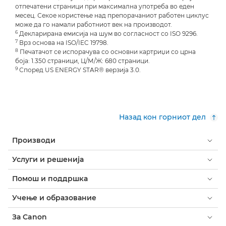
отпечатени страници при максимална употреба во еден
месец. Секое користење над препорачаниот работен циклус
може да го намали работниот век на производот.
6
Декларирана емисија на шум во согласност со ISO 9296.
7
Врз основа на ISO/IEC 19798.
8
Печатачот се испорачува со основни картриџи со црна
боја: 1.350 страници, Ц/М/Ж: 680 страници.
9
Според US ENERGY STAR® верзија 3.0.
Назад кон горниот дел
Производи
Услуги и решенија
Помош и поддршка
Учење и образование
За Canon