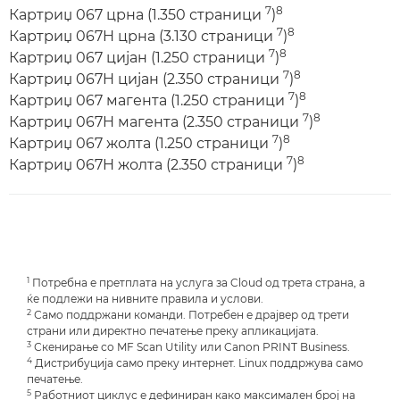
7
8
Картриџ 067 црна (1.350 страници
)
7
8
Картриџ 067H црна (3.130 страници
)
7
8
Картриџ 067 цијан (1.250 страници
)
7
8
Картриџ 067H цијан (2.350 страници
)
7
8
Картриџ 067 магента (1.250 страници
)
7
8
Картриџ 067H магента (2.350 страници
)
7
8
Картриџ 067 жолта (1.250 страници
)
7
8
Картриџ 067H жолта (2.350 страници
)
1
Потребна е претплата на услуга за Cloud од трета страна, а
ќе подлежи на нивните правила и услови.
2
Само поддржани команди. Потребен е драјвер од трети
страни или директно печатење преку апликацијата.
3
Скенирање со MF Scan Utility или Canon PRINT Business.
4
Дистрибуција само преку интернет. Linux поддржува само
печатење.
5
Работниот циклус е дефиниран како максимален број на