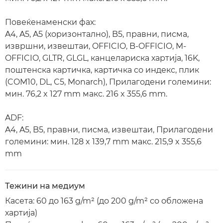
Повеќенаменски фах:
A4, A5, A5 (хоризонтално), B5, правни, писма,
извршни, извештаи, OFFICIO, B-OFFICIO, M-
OFFICIO, GLTR, GLGL, канцелариска хартија, 16K,
поштенска картичка, картичка со индекс, плик
(COM10, DL, C5, Monarch), Прилагодени големини:
мин. 76,2 x 127 mm макс. 216 x 355,6 mm.
ADF:
A4, A5, B5, правни, писма, извештаи, Прилагодени
големини: мин. 128 x 139,7 mm макс. 215,9 x 355,6
mm
Тежини на медиум
Касета: 60 до 163 g/m² (до 200 g/m² со обложена
хартија)