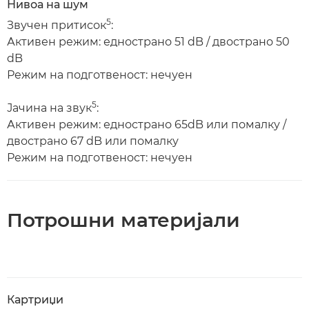
Нивоа на шум
5
Звучен притисок
:
Активен режим: еднострано 51 dB / двострано 50
dB
Режим на подготвеност: нечуен
5
Јачина на звук
:
Активен режим: еднострано 65dB или помалку /
двострано 67 dB или помалку
Режим на подготвеност: нечуен
Потрошни материјали
Картриџи