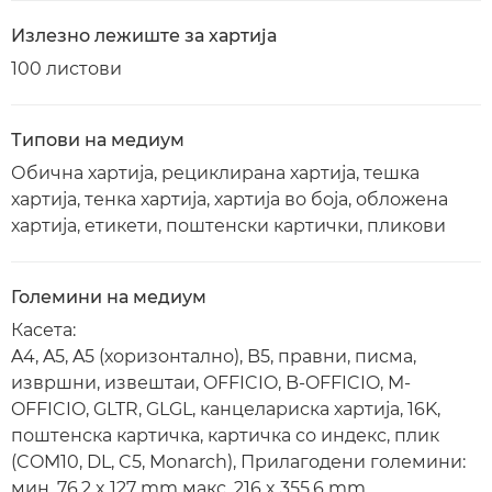
Излезно лежиште за хартија
100 листови
Типови на медиум
Обична хартија, рециклирана хартија, тешка
хартија, тенка хартија, хартија во боја, обложена
хартија, етикети, поштенски картички, пликови
Големини на медиум
Касета:
A4, A5, A5 (хоризонтално), B5, правни, писма,
извршни, извештаи, OFFICIO, B-OFFICIO, M-
OFFICIO, GLTR, GLGL, канцелариска хартија, 16K,
поштенска картичка, картичка со индекс, плик
(COM10, DL, C5, Monarch), Прилагодени големини:
мин. 76,2 x 127 mm макс. 216 x 355,6 mm.