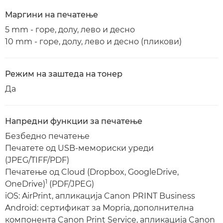
Маргини на печатење
5 mm - горе, долу, лево и десно
10 mm - горе, долу, лево и десно (пликови)
Режим на заштеда на тонер
Да
Напредни функции за печатење
Безбедно печатење
Печатете од USB-мемориски уреди
(JPEG/TIFF/PDF)
Печатење од Cloud (Dropbox, GoogleDrive,
1
OneDrive)
(PDF/JPEG)
iOS: AirPrint, апликација Canon PRINT Business
Android: сертификат за Mopria, дополнителна
компонента Canon Print Service, апликација Canon