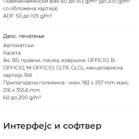
Повеќенаменски фах: 60 до 163 g/m² (до 200 g/m²
со обложена хартија)
ADF: 50 до 105 g/m²
Двос. печатење
Автоматски
Касета:
A4, B5, правни, писма, извршни, OFFICIO, B-
OFFICIO, M-OFFICIO, GLTR, GLGL, канцелариска
хартија, 16K
Прилагодена големина - мин. 182 x 257 mm макс.
216 x 355,6 mm
60 до 200 g/m²
Интерфејс и софтвер