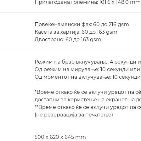
Прилагодена големина: 101,6 x 148,0 mm 
Повеќенаменски фах: 60 до 216 gsm
Касета за хартија: 60 до 163 gsm
Двострано: 60 до 163 gsm
Режим на брзо вклучување: 4 секунди 
Од режим на мирување: 10 секунди или
Од моментот на вклучување: 10 секунди
*Време откако ќе се вклучи уредот па с
достапни за користење на екранот на д
**Време откако ќе се вклучи уредот па 
(не резервација за печатење)
500 x 620 x 645 mm