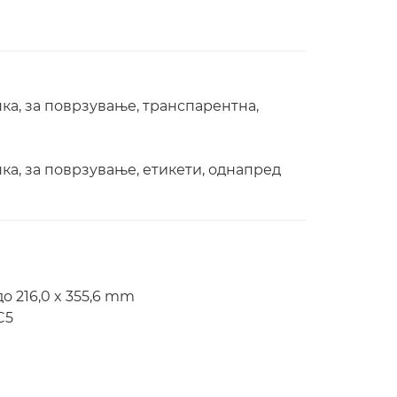
шка, за поврзување, транспарентна,
шка, за поврзување, етикети, однапред
о 216,0 x 355,6 mm
C5