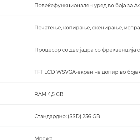
Повеќефункционален уред во боја за 
Печатење, копирање, скенирање, испра
Процесор со две јадра со фреквенција о
TFT LCD WSVGA-екран на допир во боја о
RAM 4,5 GB
Стандардно: (SSD) 256 GB
Мрежа