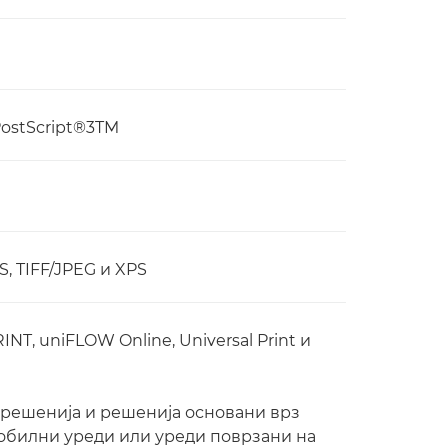
PostScript®3TM
, TIFF/JPEG и XPS
RINT, uniFLOW Online, Universal Print и
 решенија и решенија основани врз
обилни уреди или уреди поврзани на