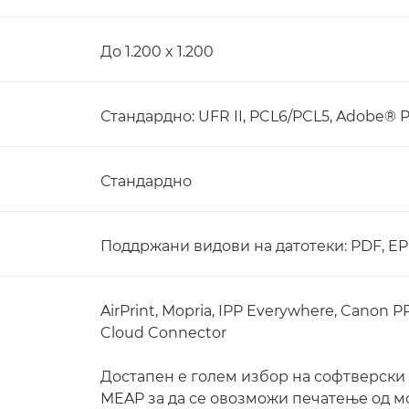
До 1.200 x 1.200
Стандардно: UFR II, PCL6/PCL5, Adobe® 
Стандардно
Поддржани видови на датотеки: PDF, EPS
AirPrint, Mopria, IPP Everywhere, Canon P
Cloud Connector
Достапен е голем избор на софтверски
MEAP за да се овозможи печатење од м