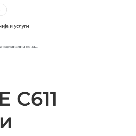
ија и услуги
Повеќефункционални печатачи во боја
 C611
и