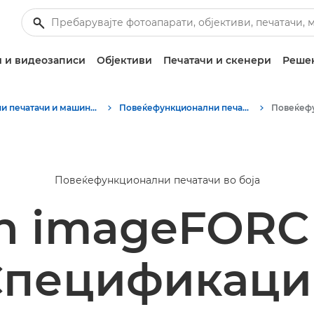
 и видеозаписи
Објективи
Печатачи и скенери
Решен
Деловни печатачи и машини за факс
Повеќефункционални печатачи - сè-во-едно печатачи
Повеќефункционални печатачи во боја
n imageFORCE
Спецификаци