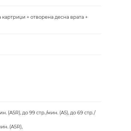
а картриџи + отворена десна врата +
ин. (A5R), до 99 стр./мин. (A5), до 69 стр./
мин. (A5R),