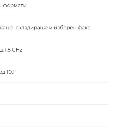
А4-формати
ќање, складирање и изборен факс
д 1,8 GHz
д 10,1"