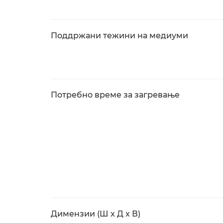
Поддржани тежини на медиуми
Потребно време за загревање
Димензии (Ш x Д x В)