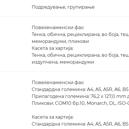
Подредување, групирање
Повеќенаменски фах:
Тенка, обична, рециклирана, во боја, те
меморандуми, пликови
Касета за хартија:
Тенка, обична, рециклирана, во боја, те
издупчена, меморандуми
Повеќенаменски фах:
Стандардна големина: A4, A5, A5R, A6, B5
Прилагодена големина: 76,2 x 127,0 mm д
Пликови: COM10 бр.10, Monarch, DL, ISO-
Касета за хартија:
Стандардна големина: A4, A5, A5R, A6, B5