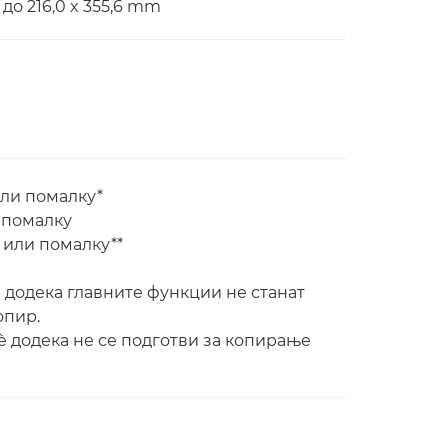
до 216,0 x 355,6 mm
или помалку*
 помалку
 или помалку**
è додека главните функции не станат
опир.
сè додека не се подготви за копирање