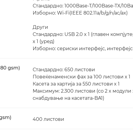
Стандардно: 1000Base-T/100Base-TX/10Ba
Изборно: Wi-Fi(IEEE 802.11a/b/g/n/ac/ax)
Други
Стандардно: USB 2.0 x 1 (главен компјутер
x 1 (уред)
Изборно: сериски интерфејс, интерфејс
 80 gsm)
Стандардно: 650 листови
Повеќенаменски фах за 100 листови x 1
Касета за хартија за 550 листови x 1
Максимум: 2.300 листови (со 2 x модули з
снабдување на касетата-BA1)
 gsm)
400 листови