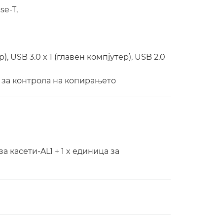
se-T,
), USB 3.0 x 1 (главен компјутер), USB 2.0
 за контрола на копирањето
а касети-AL1 + 1 x единица за