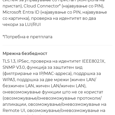
пристап), Cloud Connector* (најавување со PIN),
Microsoft Entra ID (најавување со PIN, најавување
со картичка), проверка на идентитет во два
чекори за LUI/RUI
*Потребна е претплата
Мрежна безбедност
TLS 1.3, IPSec, проверка на идентитет IEEE802.1X,
SNMP V3.0, функција за заштитен ѕид
(филтрирање на IP/MAC-адреса), поддршка за
WPA3, поддршка за две мрежи (жичен LAN/
безжичен LAN, жичен LAN/жичен LAN),
оневозможување функции што не се користат
(овозможување/оневозможување протоколи/
апликации, овозможување/оневозможување на
Remote UI, овозможување/оневозможување на