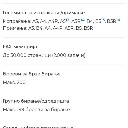
Големина за испраќање/примање
13
14
15
16
Испраќање: A3, A4, A4R, A5
, A5R
, B4, B5
, B5R
Примање: A3, B4, A4, A4R, A5R, B5, B5R
FAX-меморија
До 30.000 страници (2.000 задачи)
Броеви за брзо бирање
Макс. 200
Групно бирање/одредишта
Макс. 199 броеви за бирање