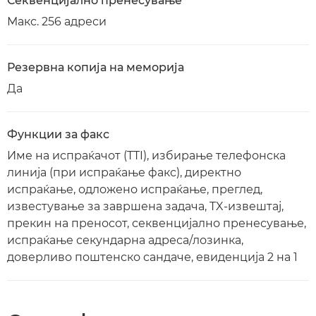
Секвенцијално пренесување
Макс. 256 адреси
Резервна копија на меморија
Да
Функции за факс
Име на испраќачот (TTI), избирање телефонска
линија (при испраќање факс), директно
испраќање, одложено испраќање, преглед,
известување за завршена задача, TX-извештај,
прекин на преносот, секвенцијално пренесување,
испраќање секундарна адреса/лозинка,
доверливо поштенско сандаче, евиденција 2 на 1