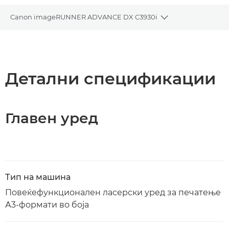
Canon imageRUNNER ADVANCE DX C3930i
Toggle breadcru
Преглед
Спецификации
Детални спецификации
Преземање PDF
Главен уред
Тип на машина
Повеќефункционален ласерски уред за печатење
А3-формати во боја