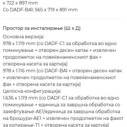
x 722 x 897 mm
Со DADF-BA1: 565 x 719 x 891 mm
Простор за инсталирање (Ш x Д)
Основна верзија:
978 x 1.119 mm (со DADF-C1 за обработка во едно
поминување + отворен десен капак + извлечен
продолжеток на повеќенаменскиот фах +
отворена касета за хартија)
978 x 1.116 mm (со DADF-BA1 + отворен десен капак
+ извлечен продолжеток на повеќенаменскиот
фах + отворена касета за хартија)
Целосна конфигурација:
1.636 x 1.119 mm (со DADF-C1 за обработка во едно
поминување + единица за завршна обработка со
захефтување-AE1/единица за завршна обработка
на брошури-AE1 + извлечен продолжеток на фахот
за копирање-T1 + отворена касета за хартија)