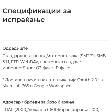
Спецификации за
испраќање
Одредиште
Стандардно: е-пошта/интернет факс (SMTP*), SMB
3.1.1, FTP, WebDAV, поштенско сандаче
Изборно: Super G3-факс, IP-факс
* Достапен начин на автентикација OAuth 2.0 за
Microsoft 365 и Google Workspace
Адресар / броеви за брзо бирање
LDAP (2000)/локално (1600)/брзо бирање (200)