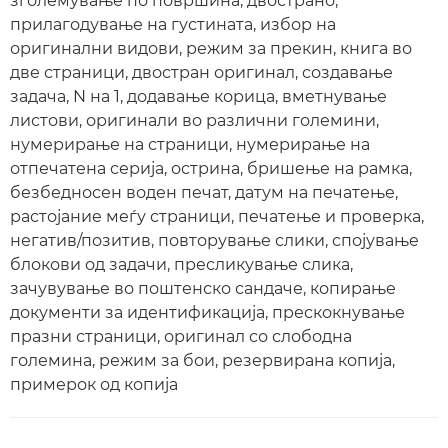
зголемување по површина, двострано,
прилагодување на густината, избор на
оригинални видови, режим за прекин, книга во
две страници, двостран оригинал, создавање
задача, N на 1, додавање корица, вметнување
листови, оригинали во различни големини,
нумерирање на страници, нумерирање на
отпечатена серија, острина, бришење на рамка,
безбедносен воден печат, датум на печатење,
растојание меѓу страници, печатење и проверка,
негатив/позитив, повторување слики, спојување
блокови од задачи, пресликување слика,
зачувување во поштенско сандаче, копирање
документи за идентификација, прескокнување
празни страници, оригинал со слободна
големина, режим за бои, резервирана копија,
примерок од копија