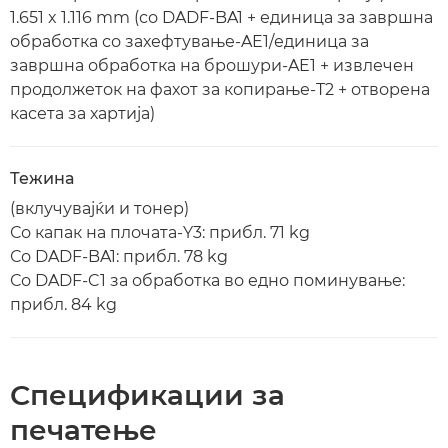
1.651 x 1.116 mm (со DADF-BA1 + единица за завршна
обработка со захефтување-AE1/единица за
завршна обработка на брошури-AE1 + извлечен
продолжеток на фахот за копирање-T2 + отворена
касета за хартија)
Тежина
(вклучувајќи и тонер)
Со капак на плочата-Y3: прибл. 71 kg
Со DADF-BA1: прибл. 78 kg
Со DADF-C1 за обработка во едно поминување:
прибл. 84 kg
Спецификации за
печатење