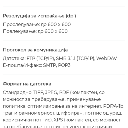
Резолуција за испраќање (dpi)
Проследување: до 600 x 600
Повлекување: до 600 x 600
Протокол за комуникација
Датотека: FTP (TCP/IP), SMB 3.1.1 (TCP/IP), WebDAV
E-пошта/И-факс: SMTP, POP3
Формат на датотека
Стандардно: TIFF, JPEG, PDF (компактен, со
можност за пребарување, применување
политика, оптимизирање за на интернет, PDF/A-1b,
траг и рамномерност, шифриран, потпис од уред,
кориснички потпис), XPS (компактен, со можност
за пребарување, потпис од уред, кориснички