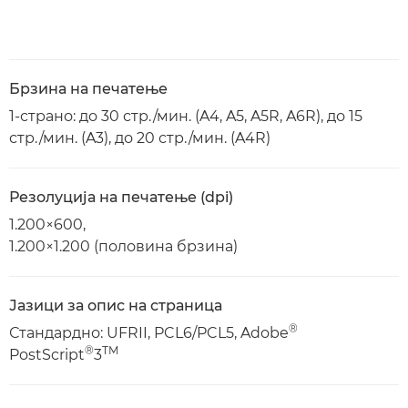
Брзина на печатење
1-страно: до 30 стр./мин. (A4, A5, A5R, A6R), до 15
стр./мин. (A3), до 20 стр./мин. (A4R)
Резолуција на печатење (dpi)
1.200×600,
1.200×1.200 (половина брзина)
Јазици за опис на страница
®
Стандардно: UFRII, PCL6/PCL5, Adobe
®
TM
PostScript
3