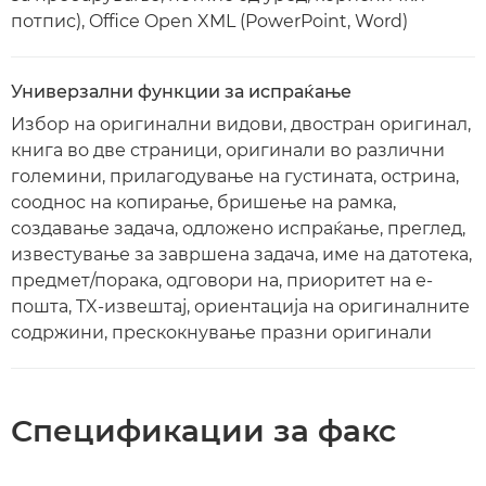
потпис), Office Open XML (PowerPoint, Word)
Универзални функции за испраќање
Избор на оригинални видови, двостран оригинал,
книга во две страници, оригинали во различни
големини, прилагодување на густината, острина,
сооднос на копирање, бришење на рамка,
создавање задача, одложено испраќање, преглед,
известување за завршена задача, име на датотека,
предмет/порака, одговори на, приоритет на е-
пошта, TX-извештај, ориентација на оригиналните
содржини, прескокнување празни оригинали
Спецификации за факс