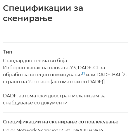
Спецификации за
скенирање
Тип
Стандардно: плоча во боја
Изборно: капак на плочата-Y3, DADF-C1 за
11
обработка во едно поминување
или DADF-BA1 [2-
страно на 2-страно (автоматски со DADF)]
DADF: автоматски двостран механизам за
снабдување со документи
Спецификации на скенирање со повлекување
Color Network ScanGear2. За TWAIN и WIA