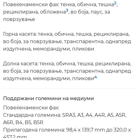
2
Повеќенаменски фах: тенка, обична, тешка
,
3
рециклирана, обложена
, во боја, паус, за
поврзување
Горна касета: тенка, обична, тешка, рециклирана,
во боја, за поврзување, транспарентна, однапред
издупчена, меморандуми, пликови
Долна касета: тенка, обична, тешка, рециклирана,
во боја, за поврзување, транспарентна, однапред
4
издупчена, меморандуми, пликови
Поддржани големини на медиуми
Повеќенаменски фах:
Стандардна големина: SRA3, A3, A4, A4R, A5, A5R,
A6R, B4, B5, B5R
Прилагодена големина: 98,4 x 139,7 mm до 320,0 x
457,2 mm