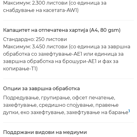
Максимум: 2.300 листови (со единица за
снабдување на касетата-AW1)
Капацитет на отпечатена хартија (A4, 80 gsm)
Стандардно: 250 листови
Максимум: 3.450 листови (со единица за завршна
обработка со захефтување-AE1 или единица за
завршна обработка на брошури-AE1 и фах за
копирање-T1)
Опции за завршна обработка
Подредување, групирање, офсет печатење,
захефтување, средишно спојување, правење
1
дупки, еко захефтување, захефтување на барање
Поддржани видови на медиуми