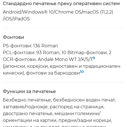
Стандардно печатење преку оперативен систем
Android/Windows® 10/Chrome OS/macOS (11.2.2)
/iOS/iPadOS
Фонтови
PS-фонтови: 136 Roman
PCL-фонтови: 93 Roman, 10 Bitmap-фонтови, 2
9
OCR-фонтови, Andalé Mono WT J/K/S/T
(јапонски, корејски, едноставен и традиционален
10
кинески), фонтови за баркодови
Функции за печатење
Безбедно печатење, безбедносен воден печат,
заглавие/подножје, распоред на страници,
двострано печатење, мешани големини/
ориентации на хартии, предни/задни корици,