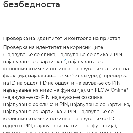
безбедноста
Проверка на идентитет и контрола на пристап
Проверка на идентитет на корисниците
(најавување со слика, најавување со слика и PIN,
17
најавување со картичка
, најавување со
корисничко име и лозинка, најавување на ниво на
функција, најавување со мобилен уред), проверка
на ID на оддел (ID на оддел и најавување со PIN,
најавување на ниво на функција), uniFLOW Online*
(најавување со PIN, најавување со слика,
најавување со слика и PIN, најавување со картичка,
најавување со картичка и PIN, најавување со
корисничко име и лозинка, најавување со ID на
оддел и PIN, најавување на ниво на функција),
систем за управување со пристап (контрола на