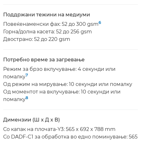
Поддржани тежини на медиуми
6
Повеќенаменски фах: 52 до 300 gsm
Горна/долна касета: 52 до 256 gsm
Двострано: 52 до 220 gsm
Потребно време за загревање
Режим за брзо вклучување: 4 секунди или
7
помалку
Од режим на мирување: 10 секунди или помалку
Од моментот на вклучување: 10 секунди или
8
помалку
Димензии (Ш x Д x В)
Со капак на плочата-Y3: 565 x 692 x 788 mm
Со DADF-C1 за обработка во едно поминување: 565