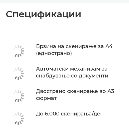
Преглед
Спецификации
Спецификации
Брзина на скенирање за A4
(еднострано)
Автоматски механизам за
снабдување со документи
Двострано скенирање во A3
формат
До 6.000 скенирања/ден