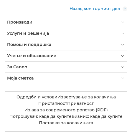
Назад кон горниот дел
Производи
Услуги и решенија
Помош и поддршка
Учење и образование
За Canon
Моја сметка
Одредби и услови
Известување за колачиња
Пристапност
Приватност
Изјава за современото ропство (PDF)
Потрошувач: каде да купите
Бизнис: каде да купите
Поставки за колачињата