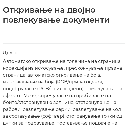
Откривање на двојно
повлекување документи
Друго
Автоматско откривање на големина на страница,
корекција на искосување, прескокнување празна
страница, автоматско откривање на боја,
изоставување на боја (RGB/прилагодено),
подобрување (RGB/прилагодено), намалување на
ефектот Moire, спречување на пробивање на
боите/отстранување заднина, отстранување на
рабови, разделување серии, разделување на код
за составување (софтвер), отстранување точки од
дупки за поврзување, поставување подрачје на