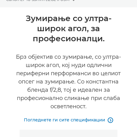
Toggle breadcrumbs
Преглед
Зумирање со ултра-
широк агол, за
Спецификации
професионалци.
Брз објектив со зумирање, со ултра-
широк агол, кој нуди одлични
периферни перформанси во целиот
опсег на зумирање. Со константна
бленда f/2,8, тој е идеален за
професионално сликање при слаба
осветленост.
Погледнете ги сите спецификации
