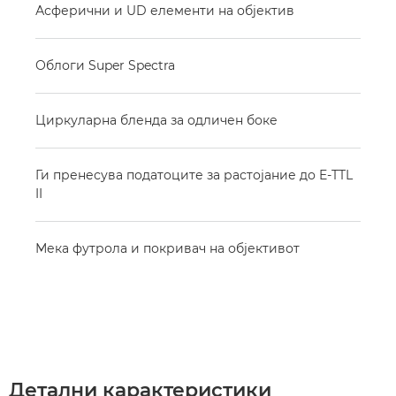
Асферични и UD елементи на објектив
Облоги Super Spectra
Циркуларна бленда за одличен боке
Ги пренесува податоците за растојание до E-TTL
II
Мека футрола и покривач на објективот
Детални карактеристики