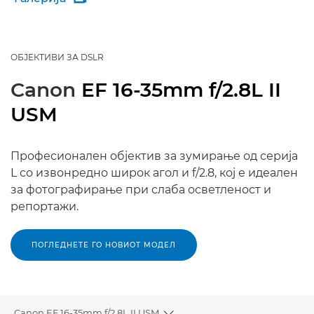
ОБЈЕКТИВИ ЗА DSLR
Canon
EF 16-35mm f/2.8L II
USM
Професионален објектив за зумирање од серија
L со извонредно широк агол и f/2.8, кој е идеален
за фотографирање при слаба осветленост и
репортажи.
ПОГЛЕДНЕТЕ ГО НОВИОТ МОДЕЛ
Canon EF 16-35mm f/2.8L II USM