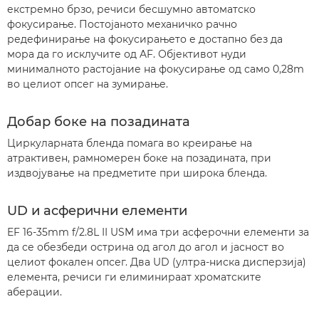
екстремно брзо, речиси бесшумно автоматско
фокусирање. Постојаното механичко рачно
редефинирање на фокусирањето е достапно без да
мора да го исклучите од AF. Објективот нуди
минималното растојание на фокусирање од само 0,28m
во целиот опсег на зумирање.
Добар боке на позадината
Циркуларната бленда помага во креирање на
атрактивен, рамномерен боке на позадината, при
издвојување на предметите при широка бленда.
UD и асферични елементи
EF 16-35mm f/2.8L II USM има три асферочни елементи за
да се обезбеди острина од агол до агол и јасност во
целиот фокален опсег. Два UD (ултра-ниска дисперзија)
елемента, речиси ги елиминираат хроматските
аберации.