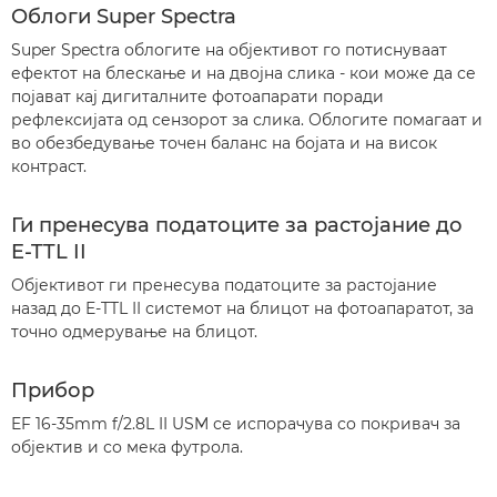
Облоги Super Spectra
Super Spectra облогите на објективот го потиснуваат
ефектот на блескање и на двојна слика - кои може да се
појават кај дигиталните фотоапарати поради
рефлексијата од сензорот за слика. Облогите помагаат и
во обезбедување точен баланс на бојата и на висок
контраст.
Ги пренесува податоците за растојание до
E-TTL II
Објективот ги пренесува податоците за растојание
назад до E-TTL II системот на блицот на фотоапаратот, за
точно одмерување на блицот.
Прибор
EF 16-35mm f/2.8L II USM се испорачува со покривач за
објектив и со мека футрола.