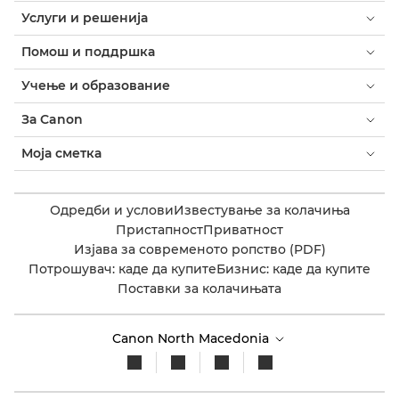
Услуги и решенија
Помош и поддршка
Учење и образование
За Canon
Моја сметка
Одредби и услови
Известување за колачиња
Пристапност
Приватност
Изјава за современото ропство (PDF)
Потрошувач: каде да купите
Бизнис: каде да купите
Поставки за колачињата
Canon North Macedonia​