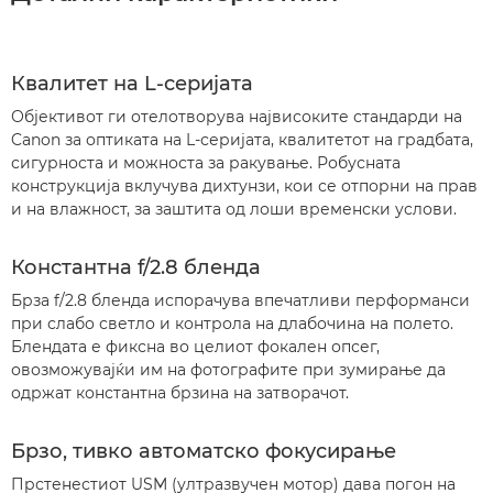
Квалитет на L-серијата
Објективот ги отелотворува највисоките стандарди на
Canon за оптиката на L-серијата, квалитетот на градбата,
сигурноста и можноста за ракување. Робусната
конструкција вклучува дихтунзи, кои се отпорни на прав
и на влажност, за заштита од лоши временски услови.
Константна f/2.8 бленда
Брза f/2.8 бленда испорачува впечатливи перформанси
при слабо светло и контрола на длабочина на полето.
Блендата е фиксна во целиот фокален опсег,
овозможувајќи им на фотографите при зумирање да
одржат константна брзина на затворачот.
Брзо, тивко автоматско фокусирање
Прстенестиот USM (ултразвучен мотор) дава погон на