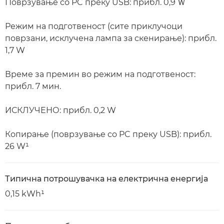
Поврзување со PC преку USB: прибл. 0,9 Ｗ
Режим на подготвеност (сите приклучоци
поврзани, исклучена лампа за скенирање): прибл.
1,7 W
Време за премин во режим на подготвеност:
прибл. 7 мин.
ИСКЛУЧЕНО: прибл. 0,2 W
Копирање (поврзување со PC преку USB): прибл.
26 W¹
Типична потрошувачка на електрична енергија
0,15 kWh¹