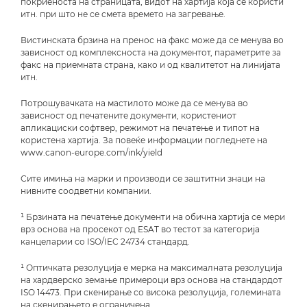
покриеноста на страницата, видот на хартија која се користи
итн. при што не се смета времето на загревање.
Вистинската брзина на пренос на факс може да се менува во
зависност од комплексноста на документот, параметрите за
факс на приемната страна, како и од квалитетот на линијата
итн.
Потрошувачката на мастилото може да се менува во
зависност од печатените документи, користениот
апликациски софтвер, режимот на печатење и типот на
користена хартија. За повеќе информации погледнете на
www.canon-europe.com/ink/yield
Сите имиња на марки и производи се заштитни знаци на
нивните соодветни компании.
¹ Брзината на печатење документи на обична хартија се мери
врз основа на просекот од ESAT во тестот за категорија
канцеларии со ISO/IEC 24734 стандард.
¹ Оптичката резолуција е мерка на максималната резолуција
на хардверско земање примероци врз основа на стандардот
ISO 14473. При скенирање со висока резолуција, големината
на скенирањето е ограничена.