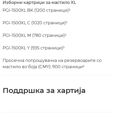
Изборни картриџи за мастило XL
PGI-1500XL BK (1200 страници)¹
PGI-1500XL C (1020 страници)¹
PGI-1500XL M (780 страници)¹
PGI-1500XL Y (935 страници)¹
Просечна потрошувачка на резервоарите со
мастило во боја (CMY): 900 страници¹
Поддршка за хартија