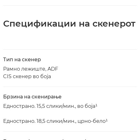
Спецификации на скенерот
Тип на скенер
Рамно лежиште, ADF
CIS скенер во боја
Брзина на скенирање
Еднострано. 15,5 слики/мин., во боја¹
Еднострано. 18,5 слики/мин., црно-бело¹