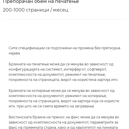
Препорачан обем на печатење
200-1000 страници / месец
Сите спецификации се подложени на промена без претходна
најава.
Брзината на печатење може да се менува во зависност од
конфигурацијата на системот, интерфејсот, софтверот,
комплексноста на документот, режимот на печатење,
покриеноста на страницата, видот на користена хартија итн.
Брзината на копирање може да се менува во зависност од
комплексноста на документот, режимот на копирање,
покриеноста на страницата, видот на хартија која се користи
итн. при што не се смета времето на загревање.
Вистинската брзина на пренос на факс може да се менува во
зависност од комплексноста на документот, параметрите за
факс на приемната страна, како и од квалитетот на линијата