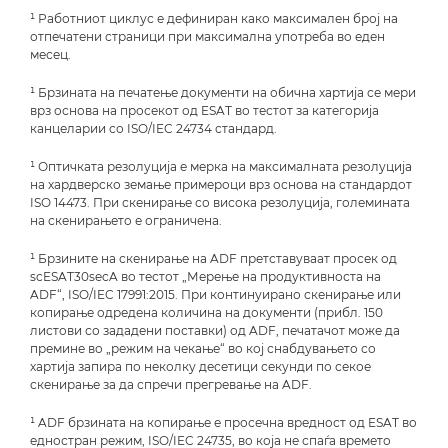
¹ Работниот циклус е дефиниран како максимален број на
отпечатени страници при максимална употреба во еден
месец.
¹ Брзината на печатење документи на обична хартија се мери
врз основа на просекот од ESAT во тестот за категорија
канцеларии со ISO/IEC 24734 стандард.
¹ Оптичката резолуција е мерка на максималната резолуција
на хардверско земање примероци врз основа на стандардот
ISO 14473. При скенирање со висока резолуција, големината
на скенирањето е ограничена.
¹ Брзините на скенирање на ADF претставуваат просек од
scESAT30secA во тестот „Мерење на продуктивноста на
ADF“, ISO/IEC 17991:2015. При континуирано скенирање или
копирање одредена количина на документи (прибл. 150
листови со зададени поставки) од ADF, печатачот може да
премине во „режим на чекање“ во кој снабдувањето со
хартија запира по неколку десетици секунди по секое
скенирање за да спречи прегревање на ADF.
¹ ADF брзината на копирање е просечна вредност од ESAT во
едностран режим, ISO/IEC 24735, во која не спаѓа времето