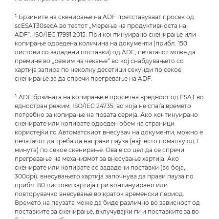
¹ Брзините на скенирање на ADF претставуваат просек од
scESAT30secA во тестот „Мерење на продуктивноста на
ADF“, ISO/IEC 17991:2015. При континуирано скенирање или
копирање одредена количина на документи (прибл. 150
листови со зададени поставки) од ADF, печатачот може да
премине во „режим на чекање“ во кој снабдувањето со
хартија запира по неколку десетици секунди по секое
скенирање за да спречи прегревање на ADF.
¹ ADF брзината на копирање е просечна вредност од ESAT во
едностран режим, ISO/IEC 24735, во која не спаѓа времето
потребно за копирање на првата серија. Ако континуирано
скенирате или копирате одреден обем на страници
користејќи го Автоматскиот внесувач на документи, можно е
печатачот да треба да направи пауза (најчесто помалку од 1
минута) по секое скенирање. Ова е со цел да се спречи
прегревање на механизмот за внесување хартија. Ако
скенирате или копирате со зададени поставки (во боја,
300dpi), внесувањето хартија започнува да прави пауза по
прибл. 80 листови хартија при континуирано или
повторувачко внесување во краток временски период.
Времето на паузата може да биде различно во зависност од
поставките за скенирање, вклучувајќи ги и поставките за во