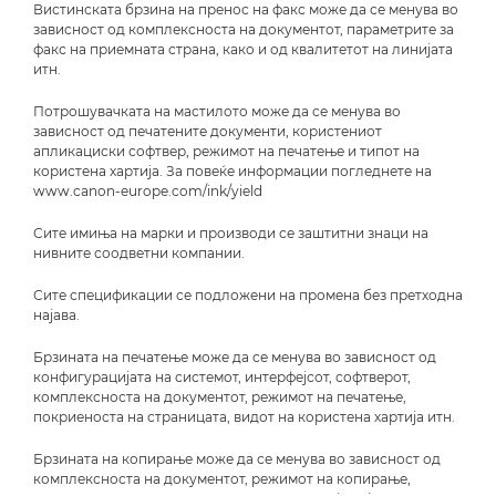
Вистинската брзина на пренос на факс може да се менува во
зависност од комплексноста на документот, параметрите за
факс на приемната страна, како и од квалитетот на линијата
итн.
Потрошувачката на мастилото може да се менува во
зависност од печатените документи, користениот
апликациски софтвер, режимот на печатење и типот на
користена хартија. За повеќе информации погледнете на
www.canon-europe.com/ink/yield
Сите имиња на марки и производи се заштитни знаци на
нивните соодветни компании.
Сите спецификации се подложени на промена без претходна
најава.
Брзината на печатење може да се менува во зависност од
конфигурацијата на системот, интерфејсот, софтверот,
комплексноста на документот, режимот на печатење,
покриеноста на страницата, видот на користена хартија итн.
Брзината на копирање може да се менува во зависност од
комплексноста на документот, режимот на копирање,