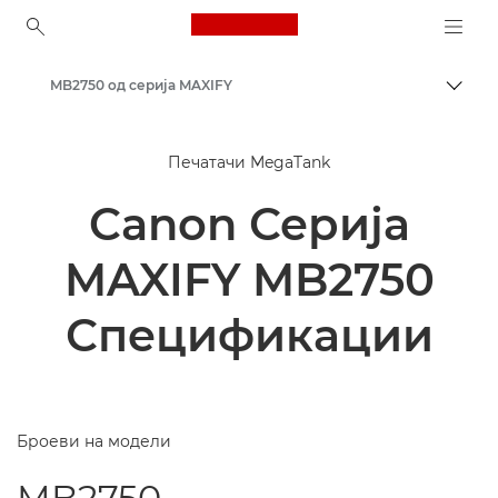
Canon Logo, back to ho
MB2750 од серија MAXIFY
Вклу
Canon
Печатачи MegaTank
Печатачи од Canon
Canon Серија
Деловни инкџет печатачи - инкџет
MAXIFY MB2750
Спецификации
Броеви на модели
MB2750