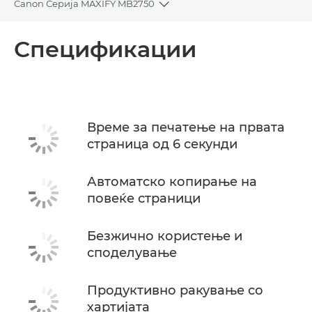
Canon Серија MAXIFY MB2750
Toggle breadcrumbs
Преглед
Спецификации
Спецификации
Поддршка
Време за печатење на првата
страница од 6 секунди
КУПЕТЕ МАСТИЛО
Автоматско копирање на
повеќе страници
Безжично користење и
споделување
Продуктивно ракување со
хартијата