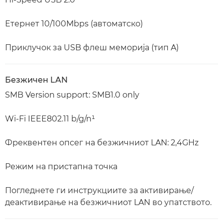
Етернет 10/100Mbps (автоматско)
Приклучок за USB флеш меморија (тип A)
Безжичен LAN
SMB Version support: SMB1.0 only
Wi-Fi IEEE802.11 b/g/n¹
Фреквентен опсег на безжичниот LAN: 2,4GHz
Режим на пристапна точка
Погледнете ги инструкциите за активирање/
деактивирање на безжичниот LAN во упатството.