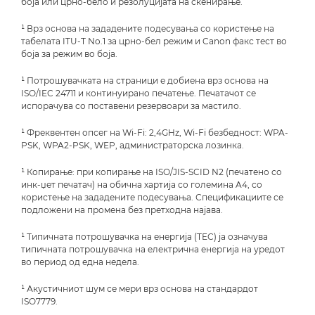
боја или црно-бело и резолуцијата на скенирање.
¹ Врз основа на зададените подесувања со користење на
табелата ITU-T No.1 за црно-бел режим и Canon факс тест во
боја за режим во боја.
¹ Потрошувачката на страници е добиена врз основа на
ISO/IEC 24711 и континуирано печатење. Печатачот се
испорачува со поставени резервоари за мастило.
¹ Фреквентен опсег на Wi-Fi: 2,4GHz, Wi-Fi безбедност: WPA-
PSK, WPA2-PSK, WEP, администраторска лозинка.
¹ Копирање: при копирање на ISO/JIS-SCID N2 (печатено со
инк-џет печатач) на обична хартија со големина A4, со
користење на зададените подесувања. Спецификациите се
подложени на промена без претходна најава.
¹ Типичната потрошувачка на енергија (TEC) ја означува
типичната потрошувачка на електрична енергија на уредот
во период од една недела.
¹ Акустичниот шум се мери врз основа на стандардот
ISO7779.