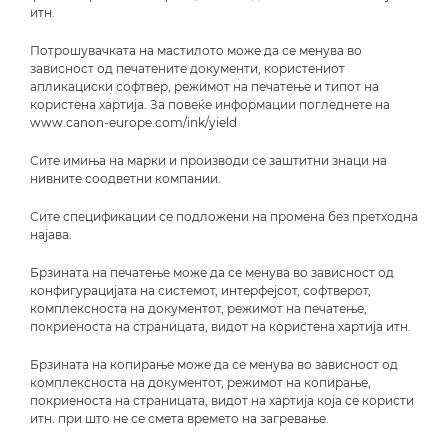
итн.
Потрошувачката на мастилото може да се менува во
зависност од печатените документи, користениот
апликациски софтвер, режимот на печатење и типот на
користена хартија. За повеќе информации погледнете на
www.canon-europe.com/ink/yield
Сите имиња на марки и производи се заштитни знаци на
нивните соодветни компании.
Сите спецификации се подложени на промена без претходна
најава.
Брзината на печатење може да се менува во зависност од
конфигурацијата на системот, интерфејсот, софтверот,
комплексноста на документот, режимот на печатење,
покриеноста на страницата, видот на користена хартија итн.
Брзината на копирање може да се менува во зависност од
комплексноста на документот, режимот на копирање,
покриеноста на страницата, видот на хартија која се користи
итн. при што не се смета времето на загревање.