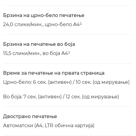
Брзина на црно-бело печатење
24,0 слики/мин., црно-бело A4¹
Брзина на печатење во боја
15,5 слики/мин., во боја A4¹
Време за печатење на првата страница
Црно-бело: 6 сек. (активен) / 10 сек. (од мирување)
Во боја: 7 сек. (активен) / 12 сек. (од мирување)
Двострано печатење
Автоматски (A4, LTR обична хартија)