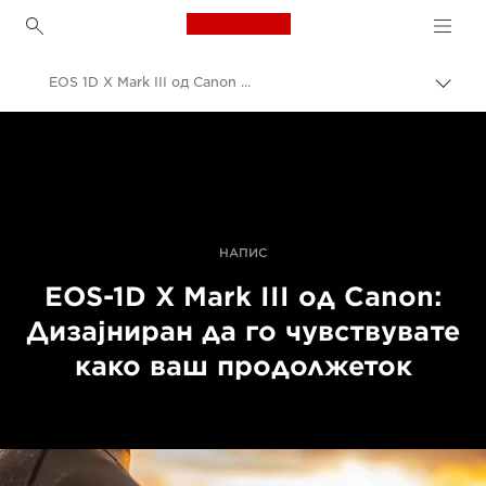
Canon Logo, back to h
EOS 1D X Mark III од Canon - Професионални функции
Вклу
нави
Canon
пате
Дигитални фотоапарати
EOS-1D X Mark III од Canon - фотоапарати
НАПИС
EOS-1D X Mark III од Canon:
Дизајниран да го чувствувате
како ваш продолжеток