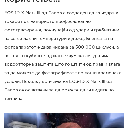
EOS-1D X Mark III од Canon е создаден да го издржи
товарот од напорното професионално
фотографирање, почнувајќи од удари и гребнатини
па сè до ладни температури и дожд. Блендата на
фотоапаратот е дизајнирана за 500.000 циклуси, а
неговото куќиште од магнезиумска легура има
водоотпорна заштита што го штити од прав и влага
за да можете да фотографирате во лоши временски
услови. Неколку копчиња на EOS-1D X Mark III од
Canon се осветлени за да можете да ги видите во
темнина.