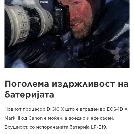
Поголема издржливост на
батеријата
Новиот процесор DIGIC X што е вграден во EOS-1D X
Mark III од Canon е моќен, а воедно и ефикасен.
Всушност, со испорачаната батерија LP-E19,