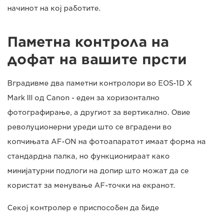
начинот на кој работите.
Паметна контрола на
дофат на вашите прсти
Вградивме два паметни контролори во EOS-1D X
Mark III од Canon - еден за хоризонтално
фотографирање, а другиот за вертикално. Овие
револуционерни уреди што се вградени во
копчињата AF-ON на фотоапаратот имаат форма на
стандардна палка, но функционираат како
минијатурни подлоги на допир што можат да се
користат за менување AF-точки на екранот.
Секој контролер е приспособен да биде