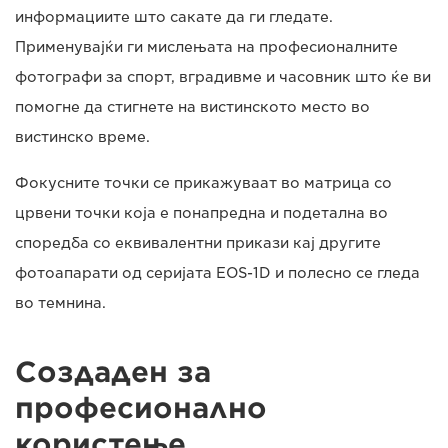
информациите што сакате да ги гледате.
Применувајќи ги мислењата на професионалните
фотографи за спорт, вградивме и часовник што ќе ви
помогне да стигнете на вистинското место во
вистинско време.
Фокусните точки се прикажуваат во матрица со
црвени точки која е понапредна и подетална во
споредба со еквивалентни прикази кај другите
фотоапарати од серијата EOS-1D и полесно се гледа
во темнина.
Создаден за
професионално
користење…