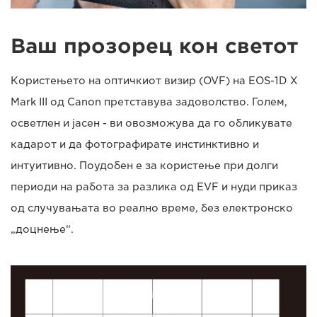
Ваш прозорец кон светот
Користењето на оптичкиот визир (OVF) на EOS-1D X
Mark III од Canon претставува задоволство. Голем,
осветлен и јасен - ви овозможува да го обликувате
кадарот и да фотографирате инстинктивно и
интуитивно. Поудобен е за користење при долги
периоди на работа за разлика од EVF и нуди приказ
од случувањата во реално време, без електронско
„доцнење“.