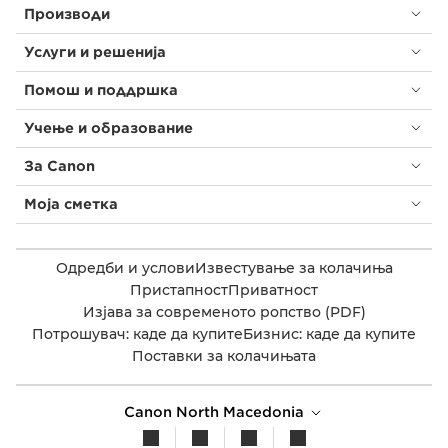
Производи
Услуги и решенија
Помош и поддршка
Учење и образование
За Canon
Моја сметка
Одредби и услови
Известување за колачиња
Пристапност
Приватност
Изјава за современото ропство (PDF)
Потрошувач: каде да купите
Бизнис: каде да купите
Поставки за колачињата
Canon North Macedonia​