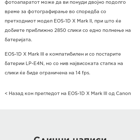
фотоапаратот може да ви понуди двојно подолго
време за фотографирање во споредба со
претходниот модел EOS-1D X Mark II, при што ќе
добиете приближно 2850 слики со едно полнење на
батеријата.
EOS-1D X Mark III е компатибилен и со постарите
батерии LP-E4N, но со нив највисоката стапка на
слики ќе биде ограничена на 14 fps.
< Назад кон прегледот на EOS-1D X Mark III од Canon