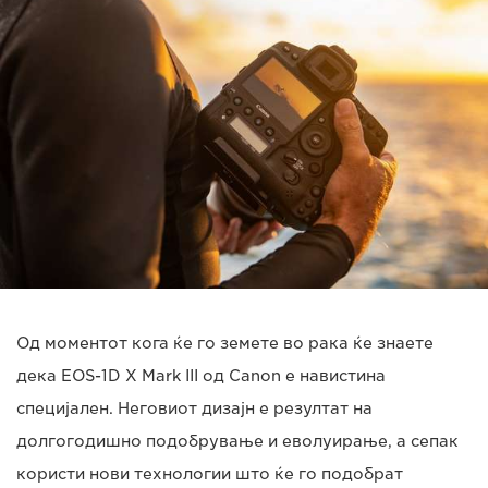
Од моментот кога ќе го земете во рака ќе знаете
дека EOS-1D X Mark III од Canon е навистина
специјален. Неговиот дизајн е резултат на
долгогодишно подобрување и еволуирање, а сепак
користи нови технологии што ќе го подобрат