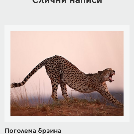
Слични написи
Поголема брзина