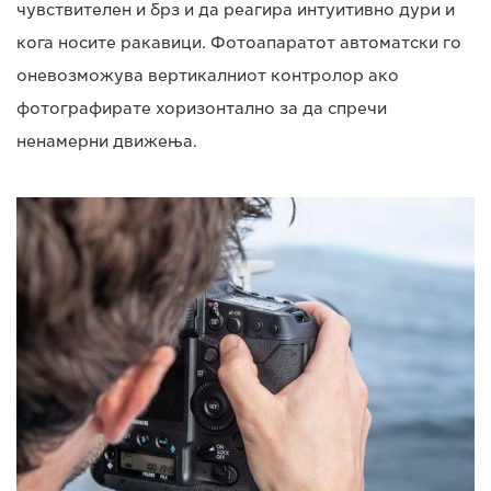
чувствителен и брз и да реагира интуитивно дури и
кога носите ракавици. Фотоапаратот автоматски го
оневозможува вертикалниот контролор ако
фотографирате хоризонтално за да спречи
ненамерни движења.