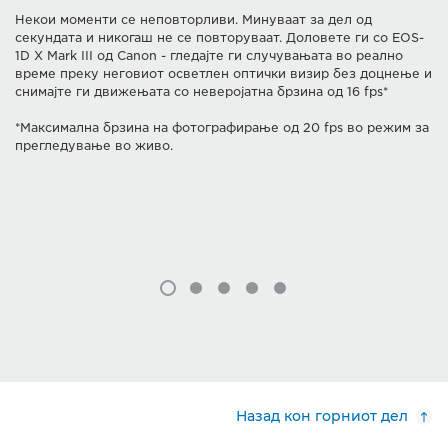
Некои моменти се неповторливи. Минуваат за дел од
секундата и никогаш не се повторуваат. Доловете ги со EOS-
1D X Mark III од Canon - гледајте ги случувањата во реално
време преку неговиот осветлен оптички визир без доцнење и
снимајте ги движењата со неверојатна брзина од 16 fps*
*Максимална брзина на фотографирање од 20 fps во режим за
прегледување во живо.
Назад кон горниот дел