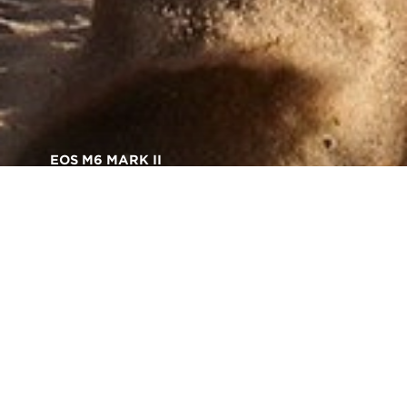
EOS M6 MARK II
Извонредни слики, дење
или ноќе
ез разлика на условите, APS-C CMOS-
сензорот со 32,5 мегапиксели на EOS M6