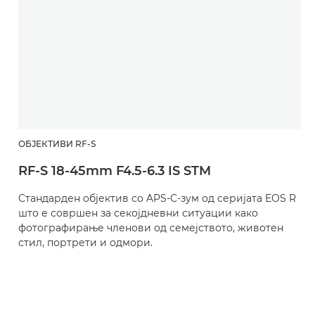
ОБЈЕКТИВИ RF-S
RF-S 18-45mm F4.5-6.3 IS STM
Стандарден објектив со APS-C-зум од серијата EOS R
што е совршен за секојдневни ситуации како
фотографирање членови од семејството, животен
стил, портрети и одмори.