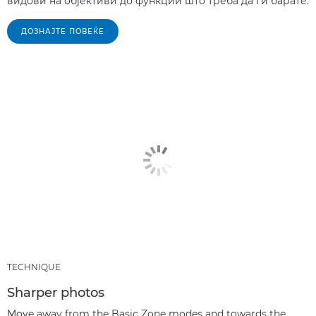
видови на објективи до функции што треба да ги барате.
ДОЗНАЈТЕ ПОВЕЌЕ
TECHNIQUE
Sharper photos
Move away from the Basic Zone modes and towards the