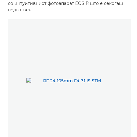
со интуитивниот фотоапарат EOS R што е секогаш
подготвен.