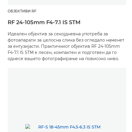
ОБЈЕКТИВИ RF
RF 24-105mm F4-7.1 IS STM
Идеален објектив за секојдневна употреба за
фотоапарати за целосна слика без огледало наменет
за ентузијасти. Практичниот објектив RF 24-105mm
F4-7.1 IS STM е лесен, компактен и подготвен да го
однесе вашето фотографирање на повисоко ниво.