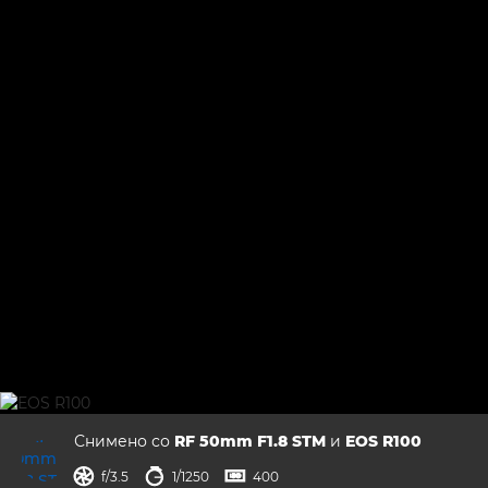
Галерија
Поддршка
Снимено со
RF 50mm F1.8 STM
и
EOS R100
решетка
брзина на бленда
ISO



f/3.5
1/1250
400