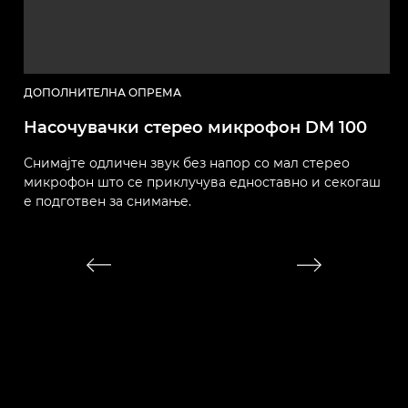
ДОПОЛНИТЕЛНА ОПРЕМА
Д
Насочувачки стерео микрофон DM 100
Б
Снимајте одличен звук без напор со мал стерео
О
микрофон што се приклучува едноставно и секогаш
б
е подготвен за снимање.
ф