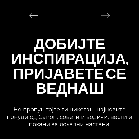
ж
ДОБИЈТЕ
ИНСПИРАЦИЈА,
ПРИЈАВЕТЕ СЕ
ВЕДНАШ
Не пропуштајте ги никогаш најновите
понуди од Canon, совети и водичи, вести и
покани за локални настани.