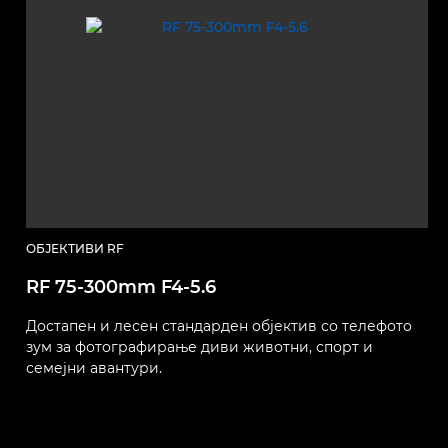
ОБЈЕКТИВИ RF
RF 75-300mm F4-5.6
Ф
Достапен и лесен стандарден објектив со телефото
E
зум за фотографирање диви животни, спорт и
семејни авантури.
С
ф
ф