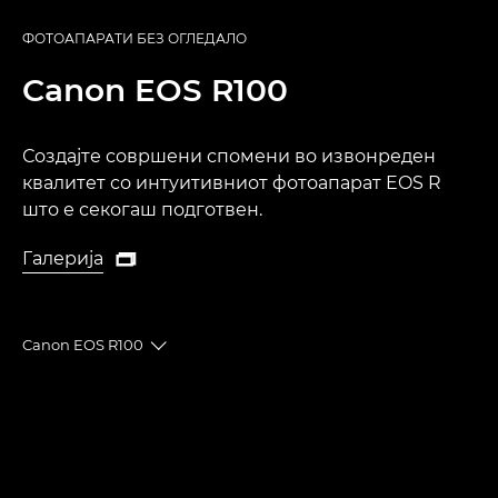
ФОТОАПАРАТИ БЕЗ ОГЛЕДАЛО
Canon
EOS R100
Создајте совршени спомени во извонреден
квалитет со интуитивниот фотоапарат EOS R
што е секогаш подготвен.
Галерија

Галерија
Canon EOS R100
Toggle breadcrumbs
Преглед
Спецификации