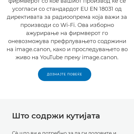
фирмверот со кое вашиот производ ќе се
усогласи со стандардот EU EN 18031 од
директивата за радиоопрема која важи за
производи со Wi-Fi. Ова изборно
ажурирање на фирмверот го
оневозможува префрлувањето содржини
на image.canon, како и проследувањето во
живо на YouTube преку image.canon.
ДОЗНАЈТЕ ПОВЕЌЕ
Што содржи кутијата
Сѐ што ви е потребно за да ги доловите и