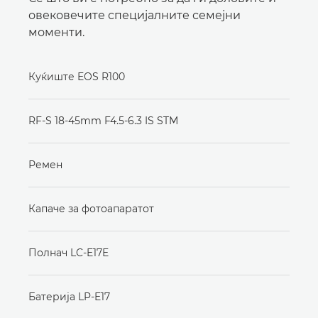
овековечите специјалните семејни
моменти.
Куќиште EOS R100
RF-S 18-45mm F4.5-6.3 IS STM
Ремен
Капаче за фотоапаратот
Полнач LC-E17E
Батерија LP-E17