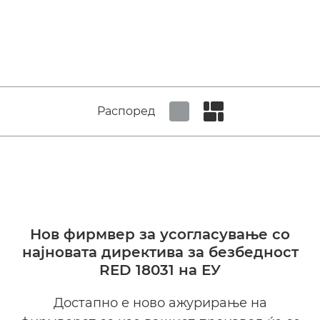
Распоред
Set tiled view
Set masonry view
Нов фирмвер за усогласување со
најновата директива за безбедност
RED 18031 на ЕУ
Достапно е ново ажурирање на