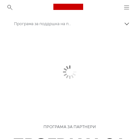
Canon Logo, back to ho
Програма за поддршка на програмери на Canon | Програма за партнери на Canon
Вклу
Canon
ПРОГРАМА ЗА ПАРТНЕРИ