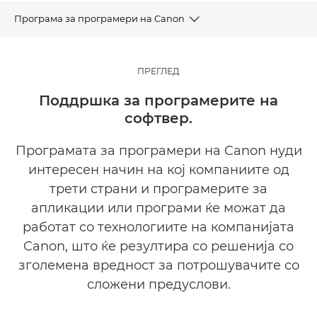
Програма за програмери на Canon
Програма за партнери
ПРЕГЛЕД
Станете наш партнер
Поддршка за програмерите на
софтвер.
Соработувајте со нашите партнери
Програмата за програмери на Canon нуди
Веќе сте партнер?
интересен начин на кој компаниите од
трети страни и програмерите за
Развивајте се со Canon
апликации или програми ќе можат да
работат со технологиите на компанијата
Canon, што ќе резултира со решенија со
зголемена вредност за потрошувачите со
сложени предуслови.