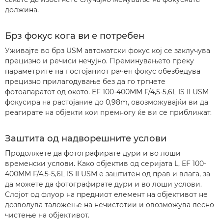
должина.
Брз фокус кога ви е потребен
Уживајте во брз USM автоматски фокус кој се заклучува
прецизно и речиси нечујно. Преминувањето преку
параметрите на постојаниот рачен фокус обезбедува
прецизно прилагодување без да го тргнете
фотоапаратот од окото. EF 100-400MM F/4,5-5,6L IS II USM
фокусира на растојание до 0,98m, овозможувајќи ви да
реагирате на објекти кои премногу ќе ви се приближат.
Заштита од надворешните услови
Продолжете да фотографирате дури и во лоши
временски услови. Како објектив од серијата L, EF 100-
400MM F/4,5-5,6L IS II USM е заштитен од прав и влага, за
да можете да фотографирате дури и во лоши услови.
Слојот од флуор на предниот елемент на објективот не
дозволува таложење на нечистотии и овозможува лесно
чистење на објективот.