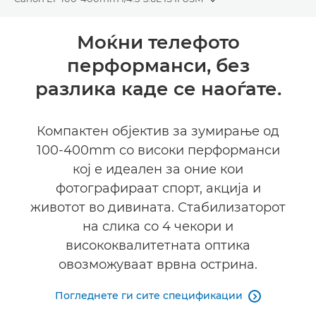
Toggle breadcrumbs
Преглед
Моќни телефото
перформанси, без
Спецификации
разлика каде се наоѓате.
Компактен објектив за зумирање од
100-400mm со високи перформанси
кој е идеален за оние кои
фотографираат спорт, акција и
животот во дивината. Стабилизаторот
на слика со 4 чекори и
висококвалитетната оптика
овозможуваат врвна острина.
Погледнете ги сите спецификации
