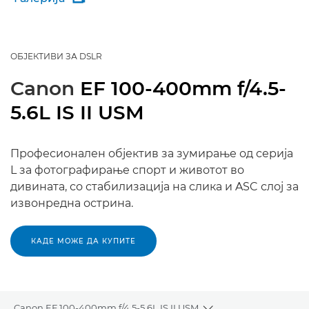
ОБЈЕКТИВИ ЗА DSLR
Canon
EF 100-400mm f/4.5-
5.6L IS II USM
Професионален објектив за зумирање од серија
L за фотографирање спорт и животот во
дивината, со стабилизација на слика и ASC слој за
извонредна острина.
КАДЕ МОЖЕ ДА КУПИТЕ
Canon EF 100-400mm f/4.5-5.6L IS II USM