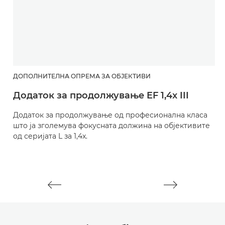
ДОПОЛНИТЕЛНА ОПРЕМА ЗА ОБЈЕКТИВИ
Д
Додаток за продолжување EF 1,4x III
Д
Додаток за продолжување од професионална класа
Д
што ја зголемува фокусната должина на објективите
ш
од серијата L за 1,4x.
од