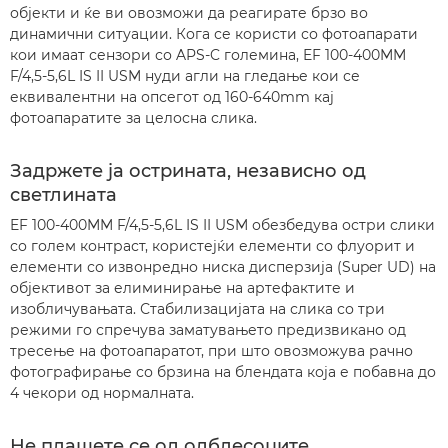
објекти и ќе ви овозможи да реагирате брзо во
динамични ситуации. Кога се користи со фотоапарати
кои имаат сензори со APS-C големина, EF 100-400MM
F/4,5-5,6L IS II USM нуди агли на гледање кои се
еквивалентни на опсегот од 160-640mm кај
фотоапаратите за целосна слика.
Задржете ја острината, независно од
светлината
EF 100-400MM F/4,5-5,6L IS II USM обезбедува остри слики
со голем контраст, користејќи елементи со флуорит и
елементи со извонредно ниска дисперзија (Super UD) на
објективот за елиминирање на артефактите и
изобличувањата. Стабилизацијата на слика со три
режими го спречува заматувањето предизвикано од
тресење на фотоапаратот, при што овозможува рачно
фотографирање со брзина на блендата која е побавна до
4 чекори од нормалната.
Не плашете се од одблесоците