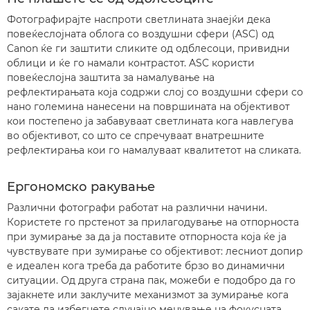
Фотографирајте наспроти светлината знаејќи дека
повеќеслојната облога со воздушни сфери (ASC) од
Canon ќе ги заштити сликите од одблесоци, привидни
облици и ќе го намали контрастот. ASC користи
повеќеслојна заштита за намалување на
рефлектирањата која содржи слој со воздушни сфери со
нано големина нанесени на површината на објективот
кои постепено ја забавуваат светлината кога навлегува
во објективот, со што се спречуваат внатрешните
рефлектирања кои го намалуваат квалитетот на сликата.
Ергономско ракување
Различни фотографи работат на различни начини.
Користете го прстенот за прилагодување на отпорноста
при зумирање за да ја поставите отпорноста која ќе ја
чувствувате при зумирање со објективот: лесниот допир
е идеален кога треба да работите брзо во динамични
ситуации. Од друга страна пак, можеби е подобро да го
зајакнете или заклучите механизмот за зумирање кога
сакате да избегнете случајно менување на фокусната