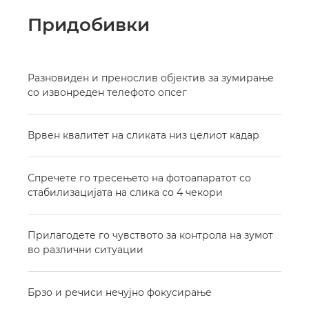
Придобивки
Разновиден и пренослив објектив за зумирање
со извонреден телефото опсег
Врвен квалитет на сликата низ целиот кадар
Спречете го тресењето на фотоапаратот со
стабилизацијата на слика со 4 чекори
Прилагодете го чувството за контрола на зумот
во различни ситуации
Брзо и речиси нечујно фокусирање