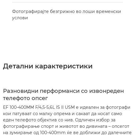
Фотографирајте безгрижно во лоши временски
услови
Детални карактеристики
Разновидни перформанси со извонреден
телефото опсег
EF 100-400MM F/4,5-5,6L IS II USM е идеален за фотографи
кои патуваат со малку опрема и сакаат да носат само
еден телефото објектив со нив. Одличен избор за
фотографирање спорт и животот во дивината – опсегот
на зумирање од 100-400mm ќе ве доближи до далечните