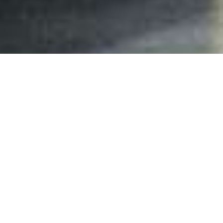
Преглед
Спецификации
Поддршка
Ракување во стил на
EOS
Уживајте во ракувањето во вистински стил на
EOS со голем и централно поставен
електронски визир и обемно прилагодливи
контроли за инстинктивно ракување со