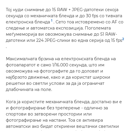
Тој нуди снимање до 15 RAW + JPEG-датотеки секоја
секунда со механичката бленда и до 30 fps со тивката
1
електронска бленда
. Сето тоа истовремено со AF со
следење и автоматска експозиција. Поголемата
меѓумеморија ви овозможува снимање до 51 RAW-
2
датотеки или 224 JPEG-слики во една серија од 15 fps
.
Максималната брзина на електронската бленда на
фотоапаратот е само 1/16.000 секунда, што им
овозможува на фотографите да го доловат и
најбрзото движење, како и да користат широки
решетки во светли услови за да ја ограничат
длабочината на поле.
Кога ја користите механичката бленда, достапно ви е
и фотографирање без треперење - одлично за
спортови во затворени простории или
фотографирање на настани. Тоа се активира
автоматски ако бидат откриени вештачки светилки