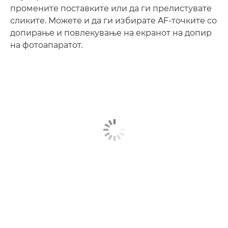
промените поставките или да ги прелистувате
сликите. Можете и да ги избирате AF-точките со
допирање и повлекување на екранот на допир
на фотоапаратот.