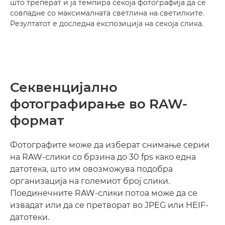
што треперат и ја темпира секоја фотографија да се
совпадне со максималната светлина на светилките.
Резултатот е доследна експозиција на секоја слика.
Секвенцијално
фотографирање во RAW-
формат
Фотографите може да изберат снимање серии
на RAW-слики со брзина до 30 fps како една
датотека, што им овозможува подобра
организација на големиот број слики.
Поединечните RAW-слики потоа може да се
извадат или да се претворат во JPEG или HEIF-
датотеки.