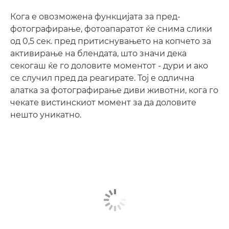
Кога е овозможена функцијата за пред-
фотографирање, фотоапаратот ќе снима слики
од 0,5 сек. пред притиснувањето на копчето за
активирање на блендата, што значи дека
секогаш ќе го доловите моментот - дури и ако
се случил пред да реагирате. Тој е одлична
алатка за фотографирање диви животни, кога го
чекате вистинскиот момент за да доловите
нешто уникатно.