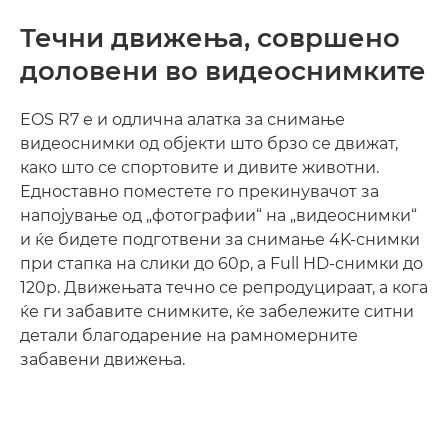
Течни движења, совршено
доловени во видеоснимките
EOS R7 е и одлична алатка за снимање
видеоснимки од објекти што брзо се движат,
како што се спортовите и дивите животни.
Едноставно поместете го прекинувачот за
напојување од „фотографии“ на „видеоснимки“
и ќе бидете подготвени за снимање 4K-снимки
при стапка на слики до 60p, а Full HD-снимки до
120p. Движењата течно се репродуцираат, а кога
ќе ги забавите снимките, ќе забележите ситни
детали благодарение на рамномерните
забавени движења.