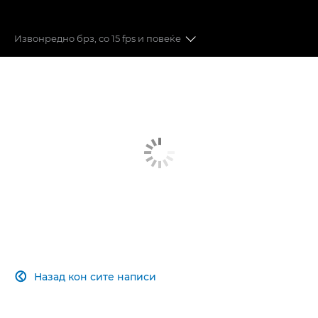
Извонредно брз, со 15 fps и повеќе
Автоматски фокус
Стабилизација на слика
Брзина и перформанси
Квалитет на слика
Преминете на модел без огледало
Поврзете се со вашата публика
Назад кон сите написи
