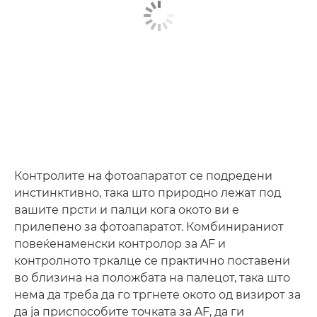
Контролите на фотоапаратот се подредени
инстинктивно, така што природно лежат под
вашите прсти и палци кога окото ви е
прилепено за фотоапаратот. Комбинираниот
повеќенаменски контролор за AF и
контролното тркалце се практично поставени
во близина на положбата на палецот, така што
нема да треба да го тргнете окото од визирот за
да ја приспособите точката за AF, да ги