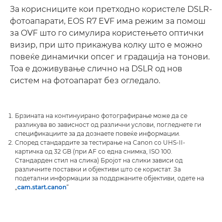
За корисниците кои претходно користеле DSLR-
фотоапарати, EOS R7 EVF има режим за помош
за OVF што го симулира користењето оптички
визир, при што прикажува колку што е можно
повеќе динамички опсег и градација на тонови.
Тоа е доживување слично на DSLR од нов
систем на фотоапарат без огледало.
Брзината на континуирано фотографирање може да се
разликува во зависност од различни услови, погледнете ги
спецификациите за да дознаете повеќе информации.
Според стандардите за тестирање на Canon со UHS-II-
картичка од 32 GB (при AF со една снимка, ISO 100.
Стандарден стил на слика) Бројот на слики зависи од
различните поставки и објективи што се користат. За
подетални информации за поддржаните објективи, одете на
„
cam.start.canon
“