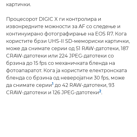
картички.
Процесорот DIGIC X ги контролира и
извонредните можности за AF со следење и
континуирано фотографирање на EOS R7. Кога
користите брзи UHS-II SD-мемориски картички,
може да снимате серии од 51 RAW-датотеки, 187
CRAW-датотеки или 224 JPEG-датотеки со
брзина до 15 fps со механичката бленда на
фотоапаратот. Кога ја користите електронската
бленда со брзина од неверојатни 30 fps, може
1
да снимате серии
до 42 RAW-датотеки, 93
2
CRAW-датотеки и 126 JPEG-датотеки
.