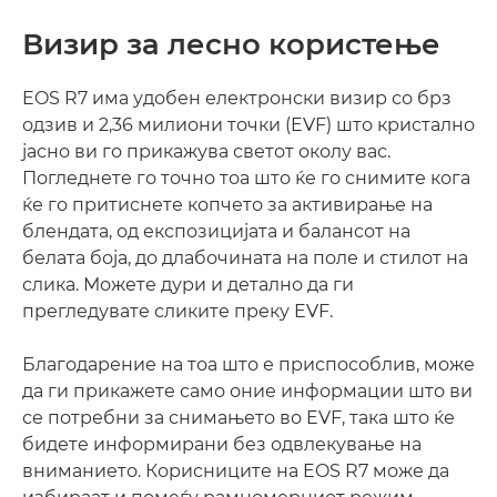
Визир за лесно користење
EOS R7 има удобен електронски визир со брз
одзив и 2,36 милиони точки (EVF) што кристално
јасно ви го прикажува светот околу вас.
Погледнете го точно тоа што ќе го снимите кога
ќе го притиснете копчето за активирање на
блендата, од експозицијата и балансот на
белата боја, до длабочината на поле и стилот на
слика. Можете дури и детално да ги
прегледувате сликите преку EVF.
Благодарение на тоа што е приспособлив, може
да ги прикажете само оние информации што ви
се потребни за снимањето во EVF, така што ќе
бидете информирани без одвлекување на
вниманието. Корисниците на EOS R7 може да