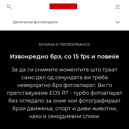
Canon Logo, back to ho
Дигитални фотоапарати
Вклу
Canon
БРЗИНА И ПЕРФОРМАНСИ
Извонредно брз, со 15 fps и повеќе
За да ги снимите моментите што траат
само дел од секундата ви треба
неверојатно брз фотоапарат. Ви го
претставуваме EOS R7 - турбо фотоапарат
без огледало за оние кои фотографираат
брзи движења, спорт и диви животни,
како и секојдневни слики.