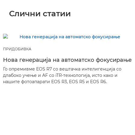
Слични статии
ПРИДОБИВКА
Нова генерација на автоматско фокусирање
Го опремивме EOS R7 со вештачка интелигенција со
длабоко учење и AF со iTR-технологија, исто како и
нашите фотоапарати EOS R3, EOS R5 и EOS R6.