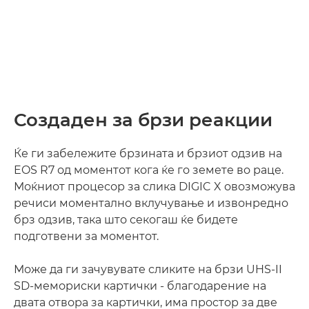
Создаден за брзи реакции
Ќе ги забележите брзината и брзиот одзив на
EOS R7 од моментот кога ќе го земете во раце.
Моќниот процесор за слика DIGIC X овозможува
речиси моментално вклучување и извонредно
брз одзив, така што секогаш ќе бидете
подготвени за моментот.
Може да ги зачувувате сликите на брзи UHS-II
SD-мемориски картички - благодарение на
двата отвора за картички, има простор за две