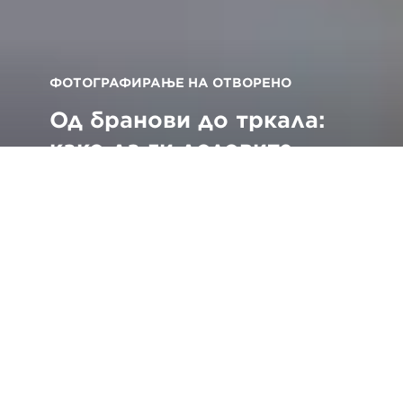
ФОТОГРАФИРАЊЕ НА ОТВОРЕНО
Од бранови до тркала:
како да ги доловите
надворешните хобија на
креативен начин
Назад до сите совети и техники
om Bing ги сака брзите движења во