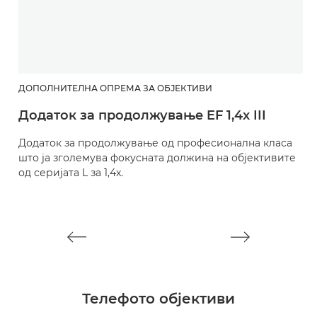
ДОПОЛНИТЕЛНА ОПРЕМА ЗА ОБЈЕКТИВИ
Д
Додаток за продолжување EF 1,4x III
Д
Додаток за продолжување од професионална класа
Д
што ја зголемува фокусната должина на објективите
ш
од серијата L за 1,4x.
од
Телефото објективи