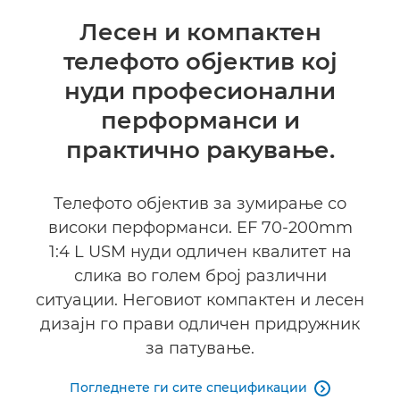
Преглед
Лесен и компактен
телефото објектив кој
Спецификации
нуди професионални
перформанси и
практично ракување.
Телефото објектив за зумирање со
високи перформанси. EF 70-200mm
1:4 L USM нуди одличен квалитет на
слика во голем број различни
ситуации. Неговиот компактен и лесен
дизајн го прави одличен придружник
за патување.
Погледнете ги сите спецификации
