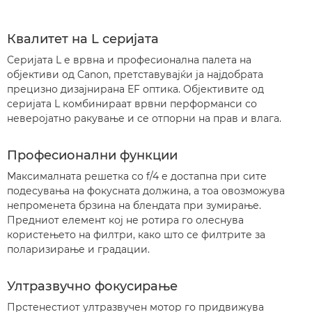
Квалитет на L серијата
Серијата L е врвна и професионална палета на
објективи од Canon, претставувајќи ја најдобрата
прецизно дизајнирана EF оптика. Објективите од
серијата L комбинираат врвни перформанси со
неверојатно ракување и се отпорни на прав и влага.
Професионални функции
Максималната решетка со f/4 е достапна при сите
подесувања на фокусната должина, а тоа овозможува
непроменета брзина на блендата при зумирање.
Предниот елемент кој не ротира го олеснува
користењето на филтри, како што се филтрите за
поларизирање и градации.
Ултразвучно фокусирање
Прстенестиот ултразвучен мотор го придвижува