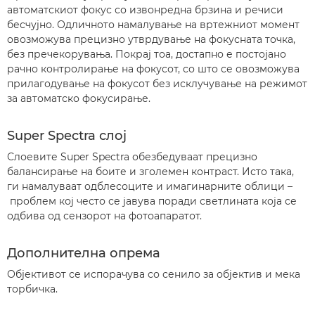
автоматскиот фокус со извонредна брзина и речиси
бесчујно. Одличното намалување на вртежниот момент
овозможува прецизно утврдување на фокусната точка,
без пречекорувања. Покрај тоа, достапно е постојано
рачно контролирање на фокусот, со што се овозможува
прилагодување на фокусот без исклучување на режимот
за автоматско фокусирање.
Super Spectra слој
Слоевите Super Spectra обезбедуваат прецизно
балансирање на боите и зголемен контраст. Исто така,
ги намалуваат одблесоците и имагинарните облици –
проблем кој често се јавува поради светлината која се
одбива од сензорот на фотоапаратот.
Дополнителна опрема
Објективот се испорачува со сенило за објектив и мека
торбичка.