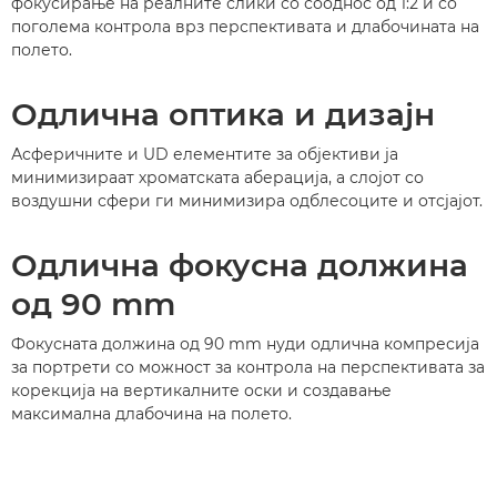
фокусирање на реалните слики со сооднос од 1:2 и со
поголема контрола врз перспективата и длабочината на
полето.
Одлична оптика и дизајн
Асферичните и UD елементите за објективи ја
минимизираат хроматската аберација, а слојот со
воздушни сфери ги минимизира одблесоците и отсјајот.
Одлична фокусна должина
од 90 mm
Фокусната должина од 90 mm нуди одлична компресија
за портрети со можност за контрола на перспективата за
корекција на вертикалните оски и создавање
максимална длабочина на полето.