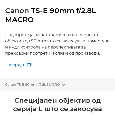
Canon
TS-E 90mm f/2.8L
MACRO
Подобрете ја вашата замисла со неверојатен
објектив од 90 mm што се закосува и поместува
и нуди контрола на перспективата за
прекрасни портрети и слики од производи.
Галерија

Галерија
Canon TS-E 90mm f/2.8L MACRO
Toggle breadcrumbs
Преглед
Специјален објектив од
серија L што се закосува
Спецификации