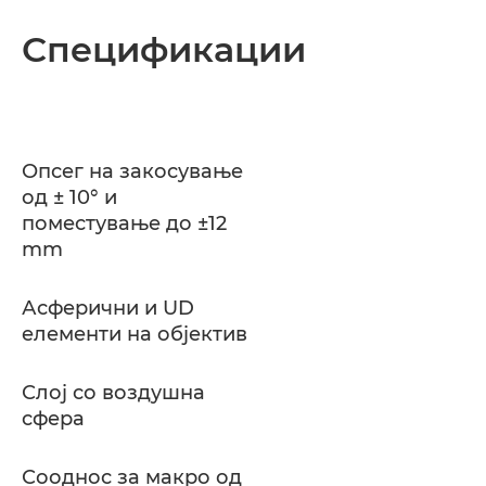
Спецификации
Опсег на закосување
од ± 10° и
поместување до ±12
mm
Асферични и UD
елементи на објектив
Слој со воздушна
сфера
Сооднос за макро од