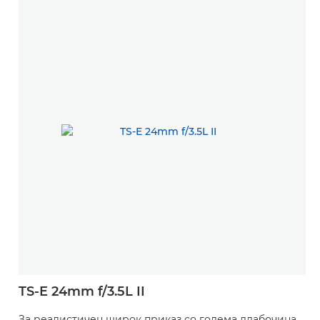
TS-E 24mm f/3.5L II
За реалистичен широк приказ со голема длабочина