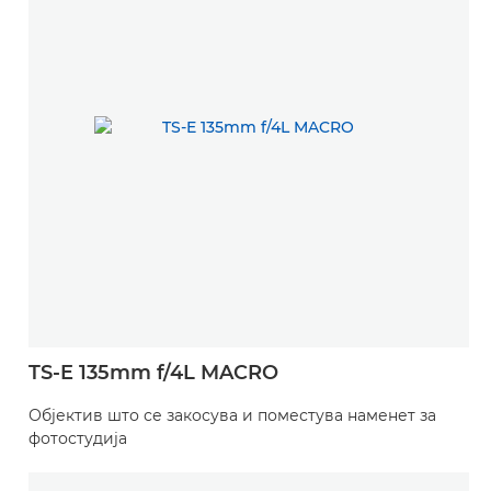
TS-E 135mm f/4L MACRO
Објектив што се закосува и поместува наменет за
фотостудија