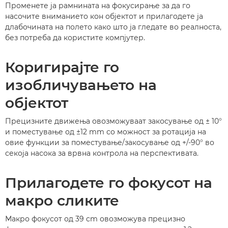
Променете ја рамнината на фокусирање за да го
насочите вниманието кон објектот и прилагодете ја
длабочината на полето како што ја гледате во реалноста,
без потреба да користите компјутер.
Коригирајте го
изобличувањето на
објектот
Прецизните движења овозможуваат закосување од ± 10°
и поместување од ±12 mm со можност за ротација на
овие функции за поместување/закосување од +/-90° во
секоја насока за врвна контрола на перспективата.
Прилагодете го фокусот на
макро сликите
Макро фокусот од 39 cm овозможува прецизно