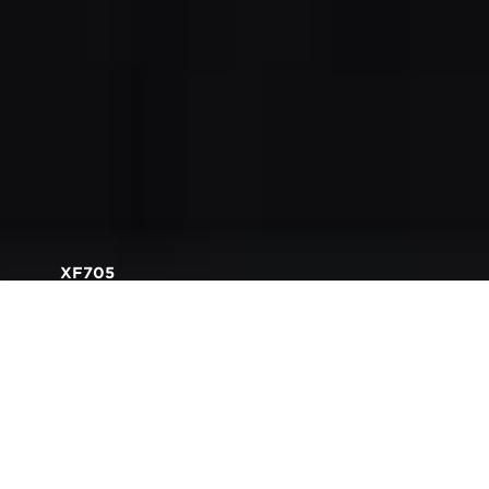
XF705
Широкоаголен објектив
од серија L со 15X зум