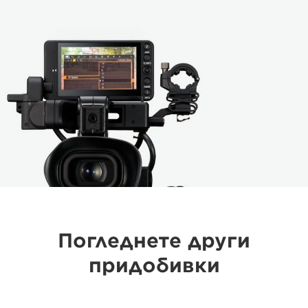
Погледнете други
придобивки