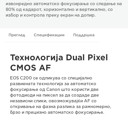
извонредно автоматско фокусирање со следење на
80% од кадарот, хоризонтално и вертикално, со
избор и контрола преку екран на допир.
Преглед
Спецификации
Поддршка
Технологија Dual Pixel
CMOS AF
EOS C200 се одликува со специјално
развиената технологија за автоматско
фокусирање од Canon што користи две
фотодиоди на пиксел за да создаде две
независни слики, овозможувајќи AF со
откривање на фазна разлика за рамномерно,
брзо и прецизно автоматско фокусирање.