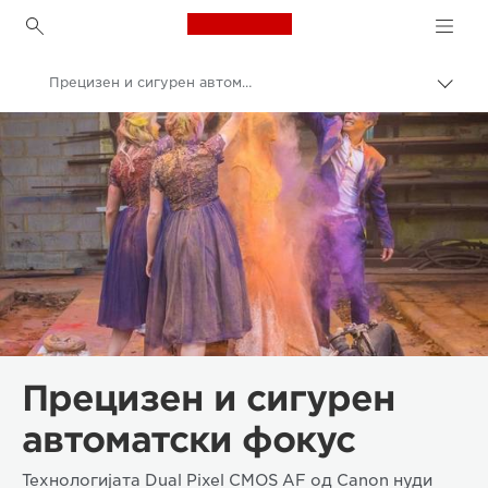
Canon Logo, back to h
Прецизен и сигурен автоматски фокус: EOS C200
Вклу
нави
Canon
пате
Видеокамери
Прецизен и сигурен
автоматски фокус
Технологијата Dual Pixel CMOS AF од Canon нуди