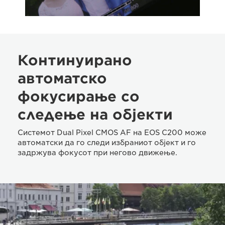
Континуирано
автоматско
фокусирање со
следење на објекти
Системот Dual Pixel CMOS AF на EOS C200 може
автоматски да го следи избраниот објект и го
задржува фокусот при негово движење.