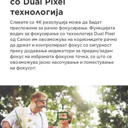
со Dual Pixel
технологија
Сликите со 4K резолуција може да бидат
пресложени за рачно фокусирање. Функцијата
водич за фокусирање со технологија Dual Pixel
од Canon им овозможува на корисниците рачно
да држат и контролираат фокус со сигурност
преку додавање индикатори за преден/заден
фокус на избраната фокусна точка, со што се
овозможува јасно насочување и поместување
на фокусот.