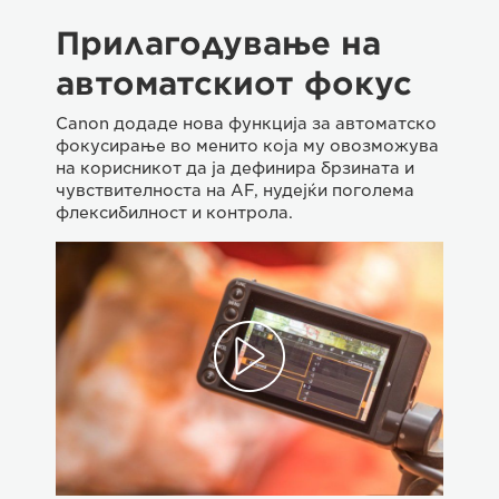
Прилагодување на
автоматскиот фокус
Canon додаде нова функција за автоматско
фокусирање во менито која му овозможува
на корисникот да ја дефинира брзината и
чувствителноста на AF, нудејќи поголема
флексибилност и контрола.