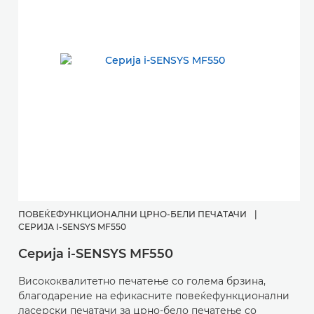
ПОВЕЌЕФУНКЦИОНАЛНИ ЦРНО-БЕЛИ ПЕЧАТАЧИ
|
СЕРИЈА I-SENSYS MF550
Серија i-SENSYS MF550
Висококвалитетно печатење со голема брзина,
благодарение на ефикасните повеќефункционални
ласерски печатачи за црно-бело печатење со