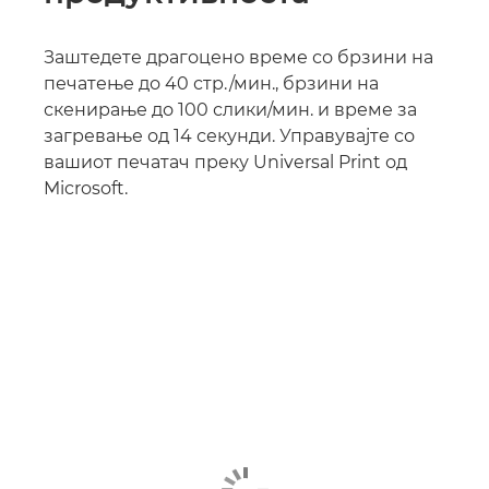
Заштедете драгоцено време со брзини на
печатење до 40 стр./мин., брзини на
скенирање до 100 слики/мин. и време за
загревање од 14 секунди. Управувајте со
вашиот печатач преку Universal Print од
Microsoft.