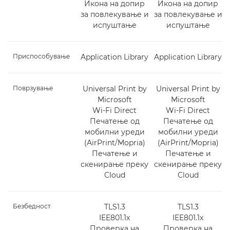
Икона на допир
Икона на допир
за повлекување и
за повлекување и
испуштање
испуштање
Приспособување
Application Library
Application Library
Поврзување
Universal Print by
Universal Print by
Microsoft
Microsoft
Wi-Fi Direct
Wi-Fi Direct
Печатење од
Печатење од
мобилни уреди
мобилни уреди
(AirPrint/Mopria)
(AirPrint/Mopria)
Печатење и
Печатење и
скенирање преку
скенирање преку
Cloud
Cloud
Безбедност
TLS1.3
TLS1.3
IEE801.1x
IEE801.1x
Проверка на
Проверка на