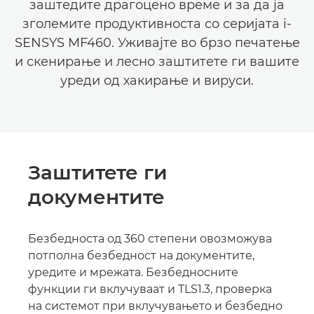
заштедите драгоцено време и за да ја
зголемите продуктивноста со серијата i-
SENSYS MF460. Уживајте во брзо печатење
и скенирање и лесно заштитете ги вашите
уреди од хакирање и вируси.
Заштитете ги
документите
Безбедноста од 360 степени овозможува
потполна безбедност на документите,
уредите и мрежата. Безбедносните
функции ги вклучуваат и TLS1.3, проверка
на системот при вклучувањето и безбедно