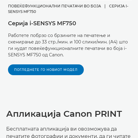
ПОВЕЌЕФУНКЦИОНАЛНИ ПЕЧАТАЧИ ВО БОЈА
|
СЕРИЈА I-
SENSYS MF750
Серија i-SENSYS MF750
Работете побрзо со брзините на печатење и
скенирање до 33 стр./мин. и 100 слики/мин. (A4) што
ги нудат повеќефункционалните печатачи во боја i-
SENSYS MF750 од Canon.
ПОГЛЕДНЕТЕ ГО НОВИОТ МОДЕЛ
Апликација Canon PRINT
Бесплатната апликација ви овозможува да
печатите фотографии и документи, да ги читате