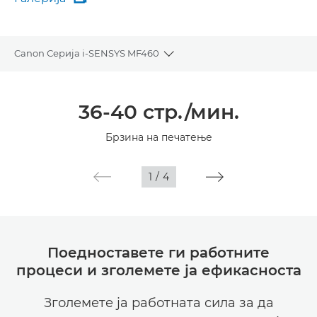
Галерија
Canon Серија i-SENSYS MF460
Toggle breadcrumbs
Преглед
36-40 стр./мин.
Спецификации
Брзина на печатење
Галерија
1
/
4
Поедноставете ги работните
процеси и зголемете ја ефикасноста
Зголемете ја работната сила за да