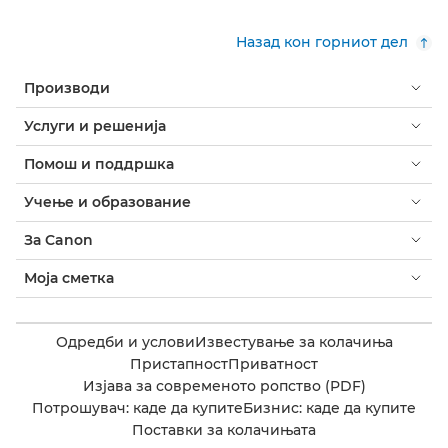
Назад кон горниот дел
Производи
Услуги и решенија
Помош и поддршка
Учење и образование
За Canon
Моја сметка
Одредби и услови
Известување за колачиња
Пристапност
Приватност
Изјава за современото ропство (PDF)
Потрошувач: каде да купите
Бизнис: каде да купите
Поставки за колачињата