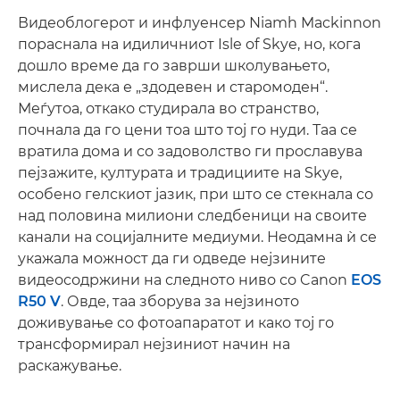
Видеоблогерот и инфлуенсер Niamh Mackinnon
пораснала на идиличниот Isle of Skye, но, кога
дошло време да го заврши школувањето,
мислела дека е „здодевен и старомоден“.
Меѓутоа, откако студирала во странство,
почнала да го цени тоа што тој го нуди. Таа се
вратила дома и со задоволство ги прославува
пејзажите, културата и традициите на Skye,
особено гелскиот јазик, при што се стекнала со
над половина милиони следбеници на своите
канали на социјалните медиуми. Неодамна ѝ се
укажала можност да ги одведе нејзините
видеосодржини на следното ниво со Canon
EOS
R50 V
. Овде, таа зборува за нејзиното
доживување со фотоапаратот и како тој го
трансформирал нејзиниот начин на
раскажување.