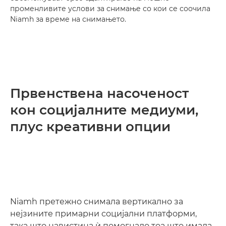
променливите услови за снимање со кои се соочила
Niamh за време на снимањето.
Првенствена насоченост
кон социјалните медиуми,
плус креативни опции
Niamh претежно снимала вертикално за
нејзините примарни социјални платформи,
така што навистина ѝ помогнало тоа што имала