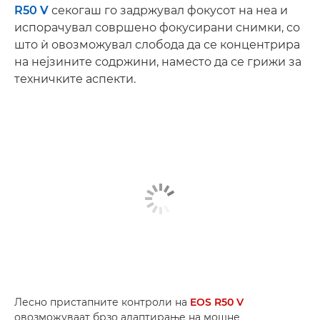
R50 V
секогаш го задржувал фокусот на неа и
испорачувал совршено фокусирани снимки, со
што ѝ овозможувал слобода да се концентрира
на нејзините содржини, наместо да се грижи за
техничките аспекти.
Лесно пристапните контроли на
EOS R50 V
овозможуваат брзо адаптирање на мошне