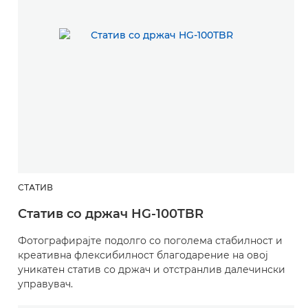
СТАТИВ
Статив со држач HG-100TBR
Фотографирајте подолго со поголема стабилност и
креативна флексибилност благодарение на овој
уникатен статив со држач и отстранлив далечински
управувач.