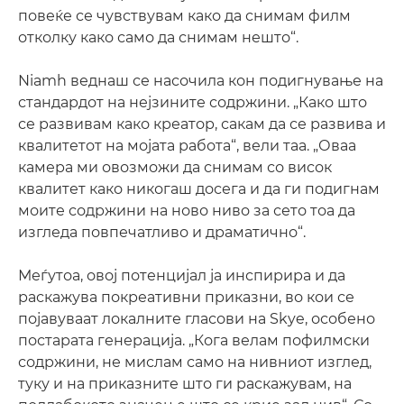
повеќе се чувствувам како да снимам филм
отколку како само да снимам нешто“.
Niamh веднаш се насочила кон подигнување на
стандардот на нејзините содржини. „Како што
се развивам како креатор, сакам да се развива и
квалитетот на мојата работа“, вели таа. „Оваа
камера ми овозможи да снимам со висок
квалитет како никогаш досега и да ги подигнам
моите содржини на ново ниво за сето тоа да
изгледа повпечатливо и драматично“.
Меѓутоа, овој потенцијал ја инспирира и да
раскажува покреативни приказни, во кои се
појавуваат локалните гласови на Skye, особено
постарата генерација. „Кога велам пофилмски
содржини, не мислам само на нивниот изглед,
туку и на приказните што ги раскажувам, на