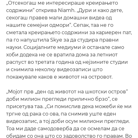
„Отсекогаш ме интересираше креирањето
содржини“ открива Niamh. „Дури и како дете,
секогаш правев мали домашни видеа од
нашите семејни одмори“. Сепак, таа не го
сметала креирањето содржини за кариерен пат,
па го напуштила Skye за да студира правни
науки. Социјалните медиуми ѝ останале само
хоби додека не се вратила дома за летниот
распуст во третата година од нејзините студии
и снимила неколку видеозаписи што
покажувале каков е животот на островот.
„Мојот прв „ден од животот на шкотски остров“
доби милион прегледи прилично брзо“, се
присетува таа. „Си помислив дека можеби ќе ми
тргне од рака со ова, па снимив уште еден
видеозапис, а тој доби осум милиони прегледи.
Тоа ми даде самодоверба да се осмелам да се
обидам со она што со задоволство го правам. Во