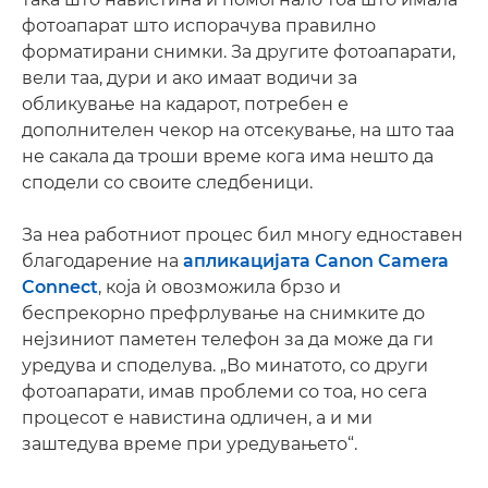
фотоапарат што испорачува правилно
форматирани снимки. За другите фотоапарати,
вели таа, дури и ако имаат водичи за
обликување на кадарот, потребен е
дополнителен чекор на отсекување, на што таа
не сакала да троши време кога има нешто да
сподели со своите следбеници.
За неа работниот процес бил многу едноставен
благодарение на
апликацијата Canon Camera
Connect
, која ѝ овозможила брзо и
беспрекорно префрлување на снимките до
нејзиниот паметен телефон за да може да ги
уредува и споделува. „Во минатото, со други
фотоапарати, имав проблеми со тоа, но сега
процесот е навистина одличен, а и ми
заштедува време при уредувањето“.