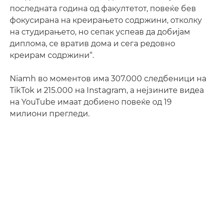
последната година од факултетот, повеќе бев
фокусирана на креирањето содржини, отколку
на студирањето, но сепак успеав да добијам
диплома, се вратив дома и сега редовно
креирам содржини“.
Niamh во моментов има 307.000 следбеници на
TikTok и 215.000 на Instagram, а нејзините видеа
на YouTube имаат добиено повеќе од 19
милиони прегледи.