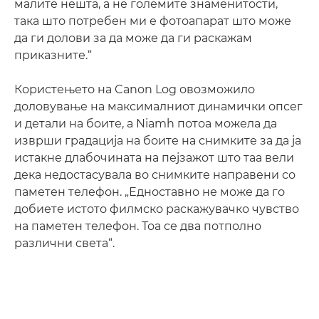
малите нешта, а не големите знаменитости,
така што потребен ми е фотоапарат што може
да ги долови за да може да ги раскажам
приказните.“
Користењето на Canon Log овозможило
доловување на максималниот динамички опсег
и детали на боите, а Niamh потоа можела да
изврши градација на боите на снимките за да ја
истакне длабочината на пејзажот што таа вели
дека недостасувала во снимките направени со
паметен телефон. „Едноставно не може да го
добиете истото филмско раскажувачко чувство
на паметен телефон. Тоа се два потполно
различни света“.