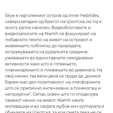
Skye е најголемиот остров од Inner Hebrides,
северозападно од брегот на Шкотска, но тој е
многу ретко населен. Видеоблоговите и
видеозаписите на Niamh се фокусираат на
побавното темпо на живот на островот и
живеењето поблиску до природата,
истражувањето на руралните средини,
уживањето во едноставните секојдневни
активности како што е готвењето,
планинарењето и пливањето во дивината. На
овој начин, таа вели дека се труди да „донесе
барем мал дел позитивност на платформите
што се прилично интензивни, а понекогаш и
непријатни“. Сепак, освен што го споделува
таквиот начин на живот, Niamh наоѓа
мотивација и во својата љубов кон култирата и
обичаите на Шкотска, за кои смета дека не се