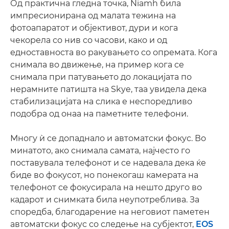
Од практична гледна точка, Niamh била
импресионирана од малата тежина на
фотоапаратот и објективот, дури и кога
чекорела со нив со часови, како и од
едноставноста во ракувањето со опремата. Кога
снимала во движење, на пример кога се
снимала при патувањето до локацијата по
нерамните патишта на Skye, таа увидела дека
стабилизацијата на слика е неспоредливо
подобра од онаа на паметните телефони.
Многу ѝ се допаднало и автоматски фокус. Во
минатото, ако снимала самата, најчесто го
поставувала телефонот и се надевала дека ќе
биде во фокусот, но понекогаш камерата на
телефонот се фокусирала на нешто друго во
кадарот и снимката била неупотреблива. За
споредба, благодарение на неговиот паметен
автоматски фокус со следење на субјектот,
EOS