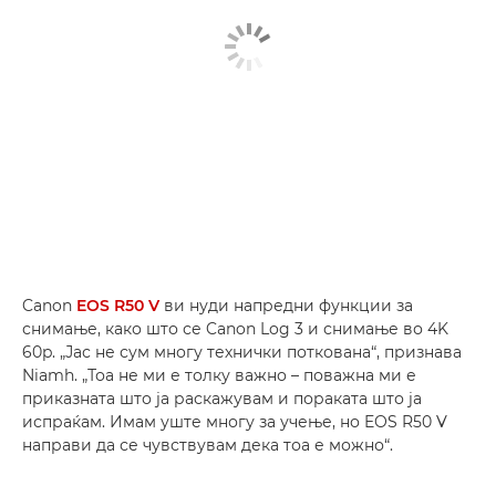
Canon
EOS R50 V
ви нуди напредни функции за
снимање, како што се Canon Log 3 и снимање во 4K
60p. „Јас не сум многу технички поткована“, признава
Niamh. „Тоа не ми е толку важно – поважна ми е
приказната што ја раскажувам и пораката што ја
испраќам. Имам уште многу за учење, но EOS R50 V
направи да се чувствувам дека тоа е можно“.