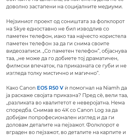
доволно застапени на социјалните медиуми.
Нејзиниот проект од соништата за фолклорот
на Skye едноставно не бил изводлив со
паметен телефон, иако таа најчесто користела
паметен телефон за да ги снима своите
видеозаписи. „Со паметен телефон“, објаснува
таа, „не може да го добиете тој драматичен,
филмски впечаток, па приказната се губи и не
изгледа толку мистично и магично“.
Како Canon
EOS R50 V
ѝ помогнал на Niamh да
ја раскаже својата приказна? Пред сѐ, вели таа,
„разликата во квалитетот е неверојатна. Нема
споредба. Снимав во 4K со Canon Log за да
добијам попрофесионален изглед и да ги
доловам деталите на пејзажот. Фолклорот е
вграден во пејзажот, во деталите на карпите и