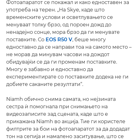
Фотоапаратот се покажал и како едноставен за
употреба на терен. „На Skye, каде што
временските услови и осветлувањето се
менуваат толку брзо, од пороен дожд до
ненадејно сонце, мора брзо да ги менувате
поставките. Со
EOS R50 V
, беше многу
едноставно да се направи тоа на самото место –
не морав да минувам часови на дождот
обидувајќи се да ги променам поставките.
Многу е забавно и едноставно да
експериментирате со поставките додека не ги
добиете саканите резултати“.
Niamh обично снима самата, но нејзината
сестра ѝ помогнала при снимањето на
видеозаписите зад сцената, каде што е
прикажана Niamh во акција. Тие ги користеле
филтрите за бои на фотоапаратот за да додадат
тон на сепија и намалено заситување, што се