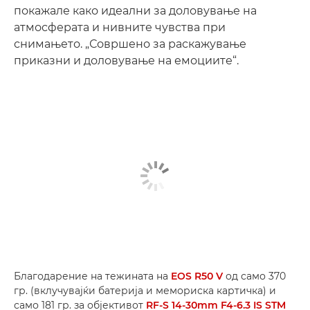
покажале како идеални за доловување на
атмосферата и нивните чувства при
снимањето. „Совршено за раскажување
приказни и доловување на емоциите“.
Благодарение на тежината на
EOS R50 V
од само 370
гр. (вклучувајќи батерија и мемориска картичка) и
само 181 гр. за објективот
RF-S 14-30mm F4-6.3 IS STM