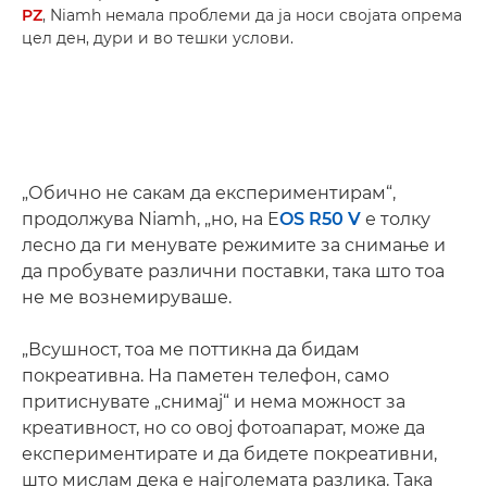
PZ
, Niamh немала проблеми да ја носи својата опрема
цел ден, дури и во тешки услови.
„Обично не сакам да експериментирам“,
продолжува Niamh, „но, на E
OS R50 V
е толку
лесно да ги менувате режимите за снимање и
да пробувате различни поставки, така што тоа
не ме вознемируваше.
„Всушност, тоа ме поттикна да бидам
покреативна. На паметен телефон, само
притиснувате „снимај“ и нема можност за
креативност, но со овој фотоапарат, може да
експериментирате и да бидете покреативни,
што мислам дека е најголемата разлика. Така