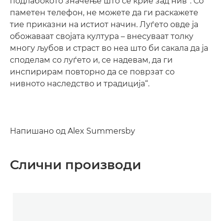
подлабокото значење што се крие зад нив“. Со
паметен телефон, не можете да ги раскажете
тие приказни на истиот начин. Луѓето овде ја
обожаваат својата култура – внесуваат толку
многу љубов и страст во неа што би сакала да ја
споделам со луѓето и, се надевам, да ги
инспирирам повторно да се поврзат со
нивното наследство и традиција“.
Напишано од Alex Summersby
Слични производи