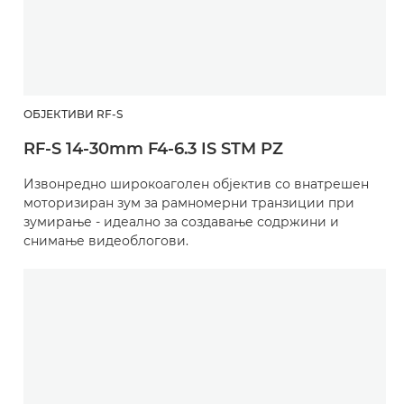
ОБЈЕКТИВИ RF-S
RF-S 14-30mm F4-6.3 IS STM PZ
Извонредно широкоаголен објектив со внатрешен
моторизиран зум за рамномерни транзиции при
зумирање - идеално за создавање содржини и
снимање видеоблогови.