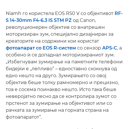
Niamh го користела EOS R50 V со објективот
RF-
S 14-30mm F4-6.3 IS STM PZ
од Canon,
револуционерен објектив со внатрешен
моторизиран зум, специјално дизајниран за
креаторите на содржини кои користат
фотоапарат со EOS R-систем
со сензор
APS-C
, а
особено ѝ се допаднал моторизираниот зум.
„Избегнувам зумирање на паметните телефони
бидејќи е „лепливо“ – едноставно скокнува од
едно нешто на друго. Зумирањето со овој
објектив беше толку рамномерно и прецизно,
тоа е сосема поинакво нешто. Исто така беше
неверојатно лесно да се контролира зумот со
прстенот за зумирање на објективот или со
рачката за зумирање на горната страна на
фотоапаратот“.