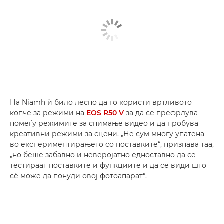
На Niamh ѝ било лесно да го користи вртливото
копче за режими на
EOS R50 V
за да се префрлува
помеѓу режимите за снимање видео и да пробува
креативни режими за сцени. „Не сум многу упатена
во експериментирањето со поставките“, признава таа,
„но беше забавно и неверојатно едноставно да се
тестираат поставките и функциите и да се види што
сѐ може да понуди овој фотоапарат“.