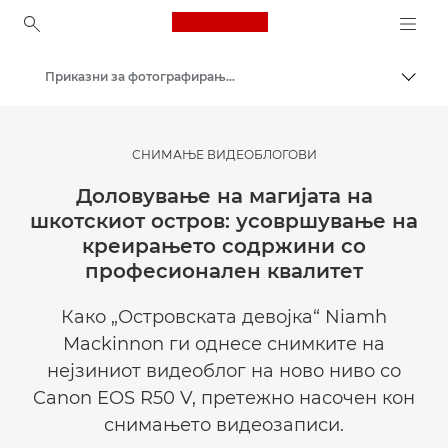
Canon Logo, back to ho
Приказни за фотографирање и креативност
Вклу
Canon
Get Inspired | Совети за фотографирање и печатење и водичи за купување
СНИМАЊЕ ВИДЕОБЛОГОВИ
Доловување на магијата на
шкотскиот остров: усовршување на
креирањето содржини со
професионален квалитет
Како „Островската девојка“ Niamh
Mackinnon ги однесе снимките на
нејзиниот видеоблог на ново ниво со
Canon EOS R50 V, претежно насочен кон
снимањето видеозаписи.