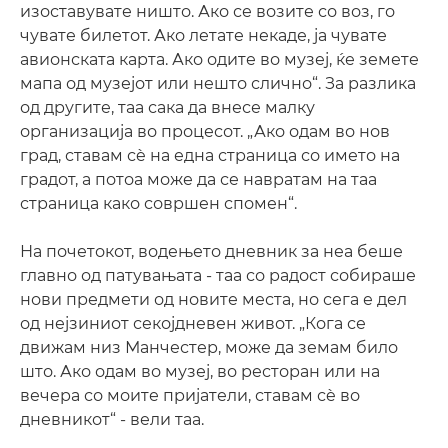
изоставувате ништо. Ако се возите со воз, го
чувате билетот. Ако летате некаде, ја чувате
авионската карта. Ако одите во музеј, ќе земете
мапа од музејот или нешто слично“. За разлика
од другите, таа сака да внесе малку
организација во процесот. „Ако одам во нов
град, ставам сè на една страница со името на
градот, а потоа може да се навратам на таа
страница како совршен спомен“.
На почетокот, водењето дневник за неа беше
главно од патувањата - таа со радост собираше
нови предмети од новите места, но сега е дел
од нејзиниот секојдневен живот. „Кога се
движам низ Манчестер, може да земам било
што. Ако одам во музеј, во ресторан или на
вечера со моите пријатели, ставам сè во
дневникот“ - вели таа.