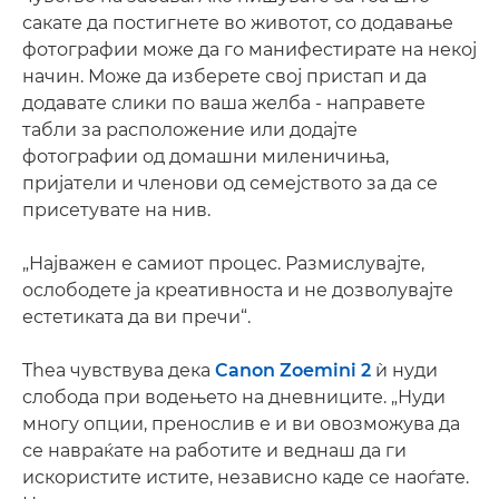
сакате да постигнете во животот, со додавање
фотографии може да го манифестирате на некој
начин. Може да изберете свој пристап и да
додавате слики по ваша желба - направете
табли за расположение или додајте
фотографии од домашни миленичиња,
пријатели и членови од семејството за да се
присетувате на нив.
„Најважен е самиот процес. Размислувајте,
ослободете ја креативноста и не дозволувајте
естетиката да ви пречи“.
Thea чувствува дека
Canon Zoemini 2
ѝ нуди
слобода при водењето на дневниците. „Нуди
многу опции, пренослив е и ви овозможува да
се навраќате на работите и веднаш да ги
искористите истите, независно каде се наоѓате.