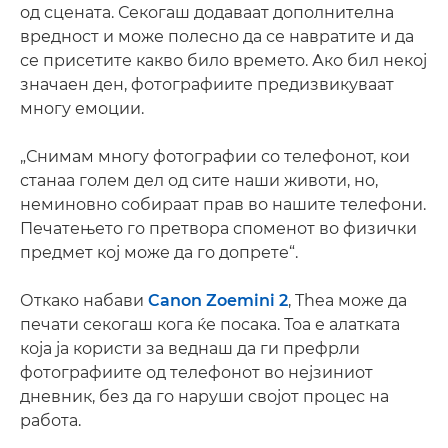
од сцената. Секогаш додаваат дополнителна
вредност и може полесно да се навратите и да
се присетите какво било времето. Ако бил некој
значаен ден, фотографиите предизвикуваат
многу емоции.
„Снимам многу фотографии со телефонот, кои
станаа голем дел од сите наши животи, но,
неминовно собираат прав во нашите телефони.
Печатењето го претвора споменот во физички
предмет кој може да го допрете“.
Откако набави
Canon Zoemini 2
, Thea може да
печати секогаш кога ќе посака. Тоа е алатката
која ја користи за веднаш да ги префрли
фотографиите од телефонот во нејзиниот
дневник, без да го наруши својот процес на
работа.