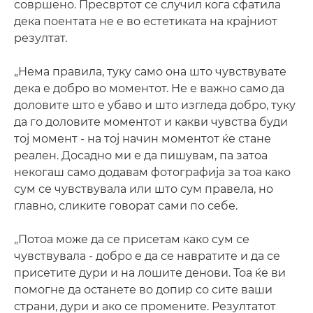
совршено. Пресвртот се случил кога сфатила
дека поентата не е во естетиката на крајниот
резултат.
„Нема правила, туку само она што чувствувате
дека е добро во моментот. Не е важно само да
доловите што е убаво и што изгледа добро, туку
да го доловите моментот и какви чувства буди
тој момент - на тој начин моментот ќе стане
реален. Досадно ми е да пишувам, па затоа
некогаш само додавам фотографија за тоа како
сум се чувствувала или што сум правела, но
главно, сликите говорат сами по себе.
„Потоа може да се присетам како сум се
чувствувала - добро е да се навратите и да се
присетите дури и на лошите денови. Тоа ќе ви
помогне да останете во допир со сите ваши
страни, дури и ако се промените. Резултатот