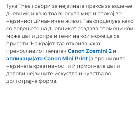
Тука Thea говори за нејзината пракса за водење
дневник, и како тоа внесува мир и спокој во
нејзиниот динамичен живот. Таа споделува како
со водењето на дневникот создава спомени кои
може да ги допре и теми на кои може да се
присети. На крајот, таа открива како
преносливиот печатач
Canon Zoemini 2
и
апликацијата Canon Mini Print
ја прошириле
нејзината креативност и ѝ помогнале да ги
долови нејзините искуства и чувства во
долготрајна форма.