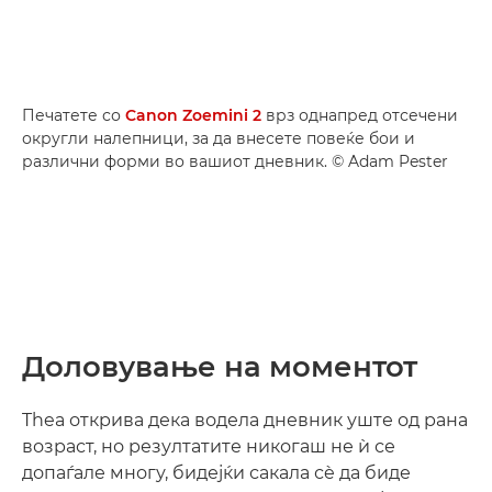
Печатете со
Canon Zoemini 2
врз однапред отсечени
округли налепници, за да внесете повеќе бои и
различни форми во вашиот дневник. © Adam Pester
Доловување на моментот
Thea открива дека водела дневник уште од рана
возраст, но резултатите никогаш не ѝ се
допаѓале многу, бидејќи сакала сè да биде