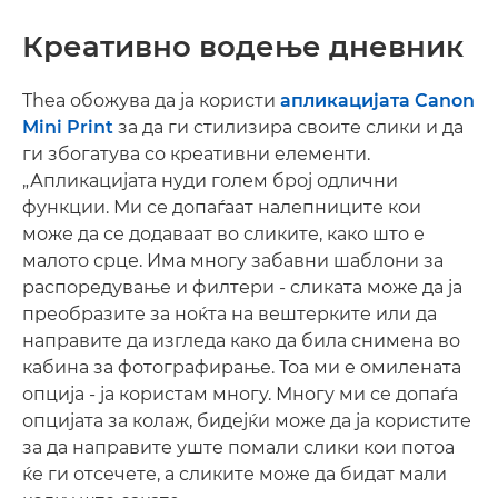
Креативно водење дневник
Thea обожува да ја користи
апликацијата Canon
Mini Print
за да ги стилизира своите слики и да
ги збогатува со креативни елементи.
„Апликацијата нуди голем број одлични
функции. Ми се допаѓаат налепниците кои
може да се додаваат во сликите, како што е
малото срце. Има многу забавни шаблони за
распоредување и филтери - сликата може да ја
преобразите за ноќта на вештерките или да
направите да изгледа како да била снимена во
кабина за фотографирање. Тоа ми е омилената
опција - ја користам многу. Многу ми се допаѓа
опцијата за колаж, бидејќи може да ја користите
за да направите уште помали слики кои потоа
ќе ги отсечете, а сликите може да бидат мали