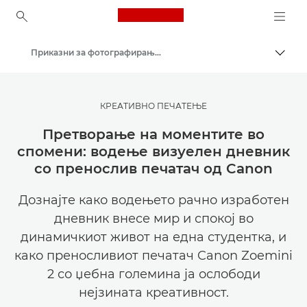
Canon Logo, back to ho
Приказни за фотографирање и креативност
Вклу
Canon
Get Inspired | Совети за фотографирање и печатење и водичи за купување
КРЕАТИВНО ПЕЧАТЕЊЕ
Претворање на моментите во
спомени: водење визуелен дневник
со пренослив печатач од Canon
Дознајте како водењето рачно изработен
дневник внесе мир и спокој во
динамичкиот живот на една студентка, и
како преносливиот печатач Canon Zoemini
2 со џебна големина ја ослободи
нејзината креативност.