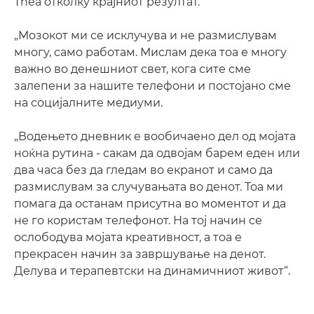
Thea отколку крајниот резултат.
„Мозокот ми се исклучува и не размислувам
многу, само работам. Мислам дека тоа е многу
важно во денешниот свет, кога сите сме
залепени за нашите телефони и постојано сме
на социјалните медиуми.
„Водењето дневник е вообичаено дел од мојата
ноќна рутина - сакам да одвојам барем еден или
два часа без да гледам во екранот и само да
размислувам за случувањата во денот. Тоа ми
помага да останам присутна во моментот и да
не го користам телефонот. На тој начин се
ослободува мојата креативност, а тоа е
прекрасен начин за завршување на денот.
Делува и терапевтски на динамичниот живот“.