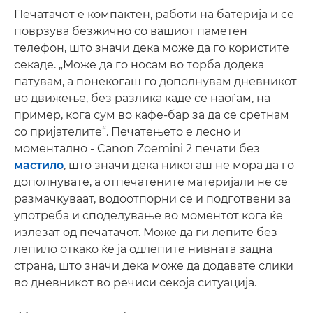
Печатачот е компактен, работи на батерија и се
поврзува безжично со вашиот паметен
телефон, што значи дека може да го користите
секаде. „Може да го носам во торба додека
патувам, а понекогаш го дополнувам дневникот
во движење, без разлика каде се наоѓам, на
пример, кога сум во кафе-бар за да се сретнам
со пријателите“. Печатењето е лесно и
моментално - Canon Zoemini 2 печати без
мастило
, што значи дека никогаш не мора да го
дополнувате, а отпечатените материјали не се
размачкуваат, водоотпорни се и подготвени за
употреба и споделување во моментот кога ќе
излезат од печатачот. Може да ги лепите без
лепило откако ќе ја одлепите нивната задна
страна, што значи дека може да додавате слики
во дневникот во речиси секоја ситуација.