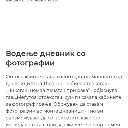
Водење дневник со
фотографии
Фотографиите станаа неопходна компонента од
дневниците на Thea, но не биле отсекогаш.
„Никогаш немав печатач при рака“ - објаснува
таа. „Меѓутоа, отсекогаш сум ги сакала кабините
за фотографирање. Обожувам да ставам
фотографии во моите дневници - тие ви
овозможуваат да се присетите како сте
изгледале тогаш или да оживеете некој спомен