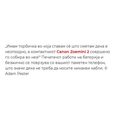
„Имам торбичка во која ставам сè што сметам дека е
неопходно, а компактниот
Canon Zoemini 2
совршено
го собира во неа!“ Печатачот работи на батерија и
безжично се поврзува со вашиот паметен телефон,
што значи дека не треба да носите никакви кабли. ©
Adam Pester