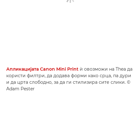
Апликацијата Canon Mini Print
ѝ овозможи на Thea да
користи филтри, да додава форми како срца, па дури
и да црта слободно, за да ги стилизира сите слики. ©
Adam Pester