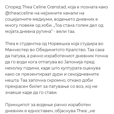
Според Thea Celine Grønstad, која е позната како
@theacceline на нејзините канали на
социјалните медиуми, водењето дневник е
многу повеќе од хоби. „Тоа стана голем дел од
мојата дневна рутина“ - вели таа.
Thea е студентка од Норвешка која студира во
Манчестер во Обединетото Кралство. Таа сака
да патува, а рачно изработениот дневник почна
да го води кога отпатува во Јапонија пред
неколку години, каде што културата оценува
како се презентираат дури и секојдневните
нешта. Таа започна скромно, откако доби
прекрасен билет за патување со воз, кој не
знаеше каде да го стави.
Принципот за водење рачно изработен
дневник е едноставен, објаснува Thea: „не