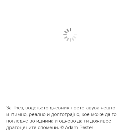
За Thea, водењето дневник претставува нешто
интимно, реално и долготрајно, кое може да го
погледне во иднина и одново да ги доживее
драгоцените спомени. © Adam Pester