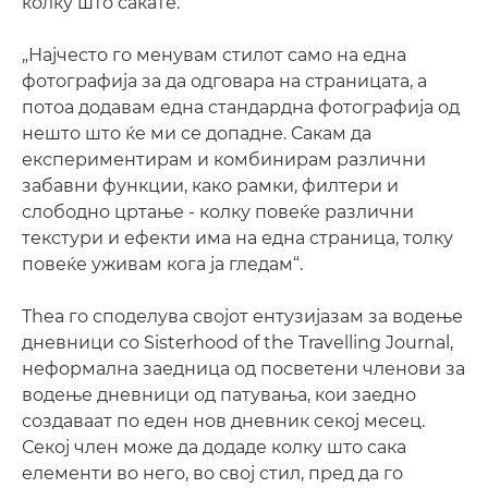
колку што сакате.
„Најчесто го менувам стилот само на една
фотографија за да одговара на страницата, а
потоа додавам една стандардна фотографија од
нешто што ќе ми се допадне. Сакам да
експериментирам и комбинирам различни
забавни функции, како рамки, филтери и
слободно цртање - колку повеќе различни
текстури и ефекти има на една страница, толку
повеќе уживам кога ја гледам“.
Thea го споделува својот ентузијазам за водење
дневници со Sisterhood of the Travelling Journal,
неформална заедница од посветени членови за
водење дневници од патувања, кои заедно
создаваат по еден нов дневник секој месец.
Секој член може да додаде колку што сака
елементи во него, во свој стил, пред да го