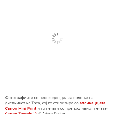
Фотографиите се неопходен дел за водење на
дневникот на Thea, кој го стилизира со
апликацијата
Canon Mini Print
и го печати со преносливиот печатач
Canon Zoemini 2
. © Adam Pester