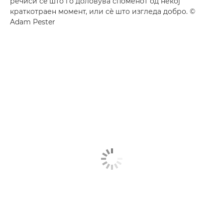
речиси сè што го доловува споменот од некој
краткотраен момент, или сè што изгледа добро. ©
Adam Pester