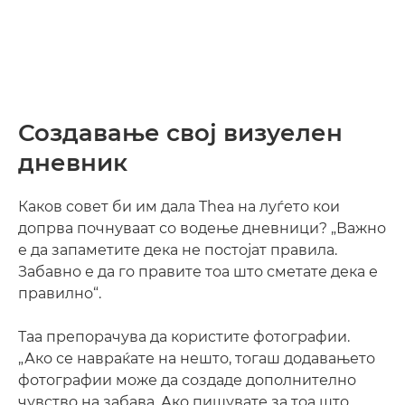
Создавање свој визуелен
дневник
Каков совет би им дала Thea на луѓето кои
допрва почнуваат со водење дневници? „Важно
е да запаметите дека не постојат правила.
Забавно е да го правите тоа што сметате дека е
правилно“.
Таа препорачува да користите фотографии.
„Ако се навраќате на нешто, тогаш додавањето
фотографии може да создаде дополнително
чувство на забава. Ако пишувате за тоа што