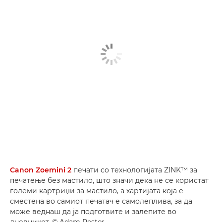
Canon Zoemini 2
печати со технологијата ZINK™ за
печатење без мастило, што значи дека не се користат
големи картриџи за мастило, а хартијата која е
сместена во самиот печатач е самолеплива, за да
може веднаш да ја подготвите и залепите во
дневникот. © Adam Pester