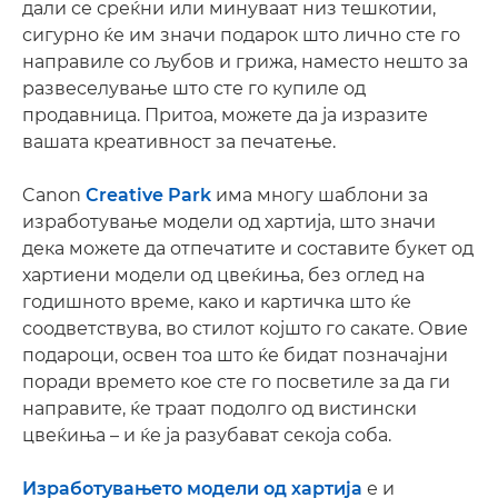
дали се среќни или минуваат низ тешкотии,
сигурно ќе им значи подарок што лично сте го
направиле со љубов и грижа, наместо нешто за
развеселување што сте го купиле од
продавница. Притоа, можете да ја изразите
вашата креативност за печатење.
Canon
Creative Park
има многу шаблони за
изработување модели од хартија, што значи
дека можете да отпечатите и составите букет од
хартиени модели од цвеќиња, без оглед на
годишното време, како и картичка што ќе
соодветствува, во стилот којшто го сакате. Овие
подароци, освен тоа што ќе бидат позначајни
поради времето кое сте го посветиле за да ги
направите, ќе траат подолго од вистински
цвеќиња – и ќе ја разубават секоја соба.
Изработувањето модели од хартија
е и