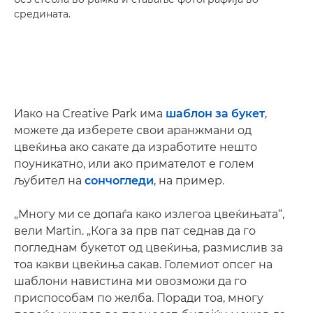
средината.
Иако на Creative Park има
шаблон за букет
,
можете да изберете свои аранжмани од
цвеќиња ако сакате да изработите нешто
поуникатно, или ако примателот е голем
љубител на
сончогледи
, на пример.
„Многу ми се допаѓа како излегоа цвеќињата“,
вели Martin. „Кога за прв пат седнав да го
погледнам букетот од цвеќиња, размислив за
тоа какви цвеќиња сакав. Големиот опсег на
шаблони навистина ми овозможи да го
приспособам по желба. Поради тоа, многу