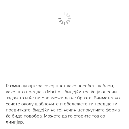
Размислувајте за секој цвет како посебен шаблон,
како што предлага Martin – бидејќи тоа ќе ја олесни
задачата и ќе ви овозможи да не брзате. Внимателно
сечете околу шаблоните и обележете ги пред да ги
превиткате, бидејќи на тој начин целокупната форма
ќе биде подобра. Можете да го сторите тоа со
линијар.