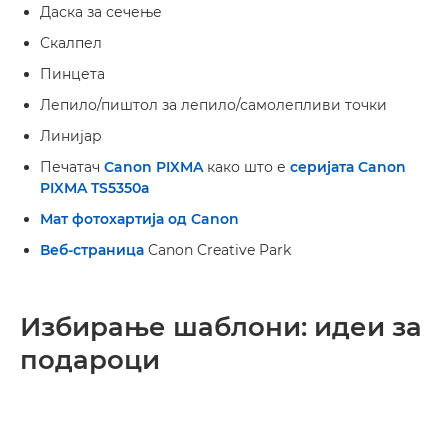
Даска за сечење
Скалпел
Пинцета
Лепило/пиштол за лепило/самолепливи точки
Линијар
Печатач
Canon PIXMA
како што е
серијата Canon
PIXMA TS5350a
Мат фотохартија од Canon
Веб-страница
Canon Creative Park
Избирање шаблони: идеи за
подароци