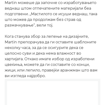
Martin можеше да започне со изработувањето
веднаш штом отпечатените материјали беа
подготвени. „Мастилото се исуши веднаш, така
што можев да продолжам без страв од
размачкување“, вели тој.
Кога станува збор за лепење на дизајните,
Martin препорачува да ги оставите шаблоните
неколку часа, за да се осигурите дека се
целосно суви и дека нема влажност во
хартијата. Откако имате избор од изработени
цвеќиња, можете да ги составите со конци,
жици, или лепило, правејќи аранжман што вам
ви изгледа најдобро.