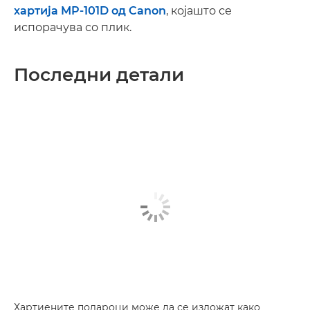
хартија MP-101D од Canon
, којашто се
испорачува со плик.
Последни детали
Хартиените подароци може да се изложат како