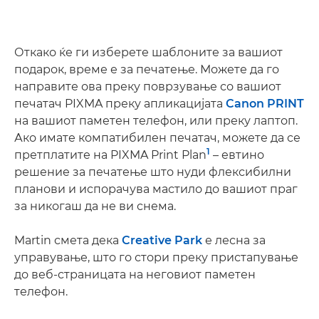
Откако ќе ги изберете шаблоните за вашиот
подарок, време е за печатење. Можете да го
направите ова преку поврзување со вашиот
печатач PIXMA преку апликацијата
Canon PRINT
на вашиот паметен телефон, или преку лаптоп.
Ако имате компатибилен печатач, можете да се
1
претплатите на PIXMA Print Plan
– евтино
решение за печатење што нуди флексибилни
планови и испорачува мастило до вашиот праг
за никогаш да не ви снема.
Martin смета дека
Creative Park
е лесна за
управување, што го стори преку пристапување
до веб-страницата на неговиот паметен
телефон.