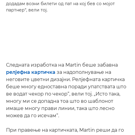
додадам возни билети од пат на кој бев со мојот
партнер“, вели тој.
Следната изработка на Martin беше забавна
релјефна картичка
за надополнување на
неговите цветни дизајни. Релјефната картичка
беше многу едноставна поради упатствата што
ве водат чекор по чекор“, вели тој. „Исто така,
многу ми се допадна тоа што во шаблонот
имаше многу прави линии, така што лесно
можев да го исечам“.
При правење на картичката, Martin реши да го