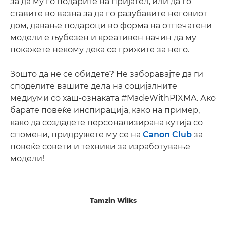
за да му го подарите на пријател, или да го
ставите во вазна за да го разубавите неговиот
дом, давање подароци во форма на отпечатени
модели е љубезен и креативен начин да му
покажете некому дека се грижите за него.
Зошто да не се обидете? Не заборавајте да ги
споделите вашите дела на социјалните
медиуми со хаш-ознаката #MadeWithPIXMA. Ако
барате повеќе инспирација, како на пример,
како да создадете персонализирана кутија со
спомени, придружете му се на
Canon Club
за
повеќе совети и техники за изработување
модели!
Tamzin Wilks