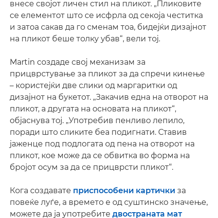
внесе својот личен стил на пликот. „Пликовите
се елементот што се исфрла од секоја честитка
и затоа сакав да го сменам тоа, бидејќи дизајнот
на пликот беше толку убав“, вели тој.
Martin создаде свој механизам за
прицврстување за пликот за да спречи кинење
– користејќи две слики од маргаритки од
дизајнот на букетот. „Закачив една на отворот на
пликот, а другата на основата на пликот“,
објаснува тој. „Употребив пенливо лепило,
поради што сликите беа подигнати. Ставив
јаженце под подлогата од пена на отворот на
пликот, кое може да се обвитка во форма на
бројот осум за да се прицврсти пликот“.
Кога создавате
приспособени картички
за
повеќе луѓе, а времето е од суштинско значење,
можете да ја употребите
двостраната мат