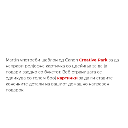
Martin употреби шаблон од Canon
Creative Park
за да
направи релјефна картичка со цвеќиња за да ја
подари заедно со букетот. Веб-страницата се
одликува со голем број
картички
за да ги ставите
конечните детали на вашиот домашно направен
подарок.