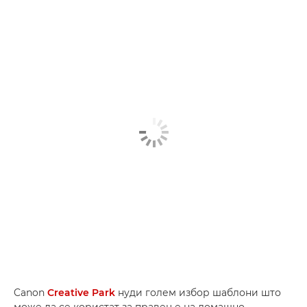
Canon
Creative Park
нуди голем избор шаблони што
може да се користат за правење на домашно