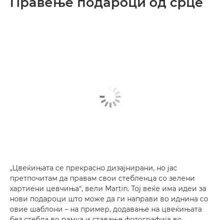
Правење подароци од срце
„Цвеќињата се прекрасно дизајнирани, но јас
претпочитам да правам свои стебленца со зелени
хартиени цевчиња“, вели Martin. Тој веќе има идеи за
нови подароци што може да ги направи во иднина со
овие шаблони – на пример, додавање на цвеќињата
без стебла во рамка и ставање фотографија во