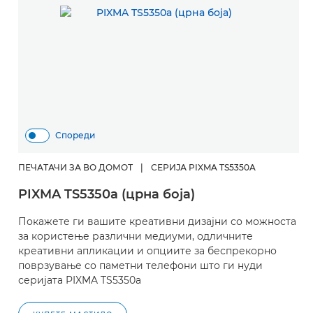
Спореди
ПЕЧАТАЧИ ЗА ВО ДОМОТ
|
СЕРИЈА PIXMA TS5350A
PIXMA TS5350a (црна боја)
Покажете ги вашите креативни дизајни со можноста
за користење различни медиуми, одличните
креативни апликации и опциите за беспрекорно
поврзување со паметни телефони што ги нуди
серијата PIXMA TS5350a