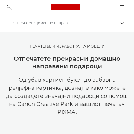
Canon Logo, back to ho
Отпечатете домашно направени подароци
Вклу
Canon
Get Inspired | Совети за фотографирање и печатење и водичи за купување
ПЕЧАТЕЊЕ И ИЗРАБОТКА НА МОДЕЛИ
Совети и техники за фотографирање и печатење
Отпечатете прекрасни домашно
направени подароци
Од убав хартиен букет до забавна
релјефна картичка, дознајте како можете
да создадете значајни подароци со помош
на Canon Creative Park и вашиот печатач
PIXMA.