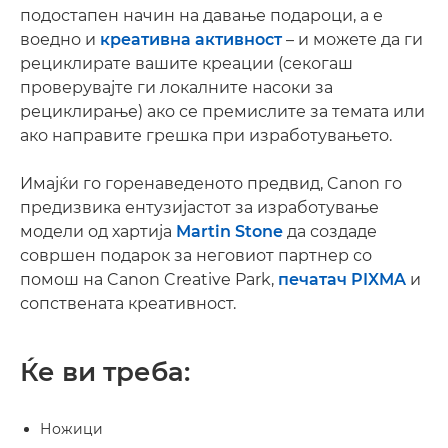
подостапен начин на давање подароци, а е
воедно и
креативна активност
– и можете да ги
рециклирате вашите креации (секогаш
проверувајте ги локалните насоки за
рециклирање) ако се премислите за темата или
ако направите грешка при изработувањето.
Имајќи го горенаведеното предвид, Canon го
предизвика ентузијастот за изработување
модели од хартија
Martin Stone
да создаде
совршен подарок за неговиот партнер со
помош на Canon Creative Park,
печатач PIXMA
и
сопствената креативност.
Ќе ви треба:
Ножици