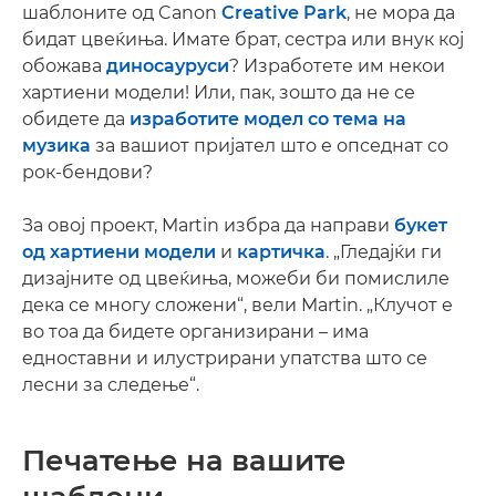
шаблоните од Canon
Creative Park
, не мора да
бидат цвеќиња. Имате брат, сестра или внук кој
обожава
диносауруси
? Изработете им некои
хартиени модели! Или, пак, зошто да не се
обидете да
изработите модел со тема на
музика
за вашиот пријател што е опседнат со
рок-бендови?
За овој проект, Martin избра да направи
букет
од хартиени модели
и
картичка
. „Гледајќи ги
дизајните од цвеќиња, можеби би помислиле
дека се многу сложени“, вели Martin. „Клучот е
во тоа да бидете организирани – има
едноставни и илустрирани упатства што се
лесни за следење“.
Печатење на вашите