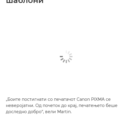
шаблони
„Боите постигнати со печатачот Canon PIXMA се
неверојатни. Од почеток до крај, печатењето беше
доследно добро“, вели Martin.