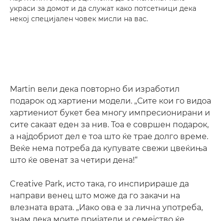
украси за домот и да служат како потсетници дека
некој специјален човек мисли на вас.
Martin вели дека повторно би изработил
подарок од хартиени модели. „Сите кои го видоа
хартиениот букет беа многу импресионирани и
сите сакаат еден за нив. Тоа е совршен подарок,
а најдобриот дел е тоа што ќе трае долго време.
Веќе нема потреба да купувате свежи цвеќиња
што ќе овенат за четири дена!“
Creative Park, исто така, го инспирираше да
направи венец што може да го закачи на
влезната врата. „Иако ова е за лична употреба,
знам дека моите пријатели и семејство ќе