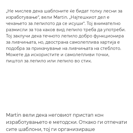
„Не мислев дека шаблоните ќе бидат толку лесни за
изработување“, вели Martin. „Најтешкиот дел е
чекањето за лепилото да се исуши“. Тој внимателно
размисли за тоа каков вид лепило треба да употреби.
Тој заклучи дека течното лепило добро функционира
за ливчињата, но, двострана самолеплива хартија е
подобра за прикачување на ливчињата на стеблото.
Можете да искористите и самолепливи точки,
пиштол за лепило или лепило во стик.
Martin вели дека неговиот пристап кон
изработувањето е методски. Откако ги отпечати
сите шаблони, тој ги организираше