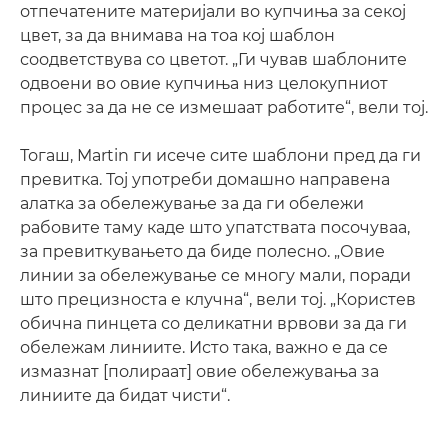
отпечатените материјали во купчиња за секој
цвет, за да внимава на тоа кој шаблон
соодветствува со цветот. „Ги чував шаблоните
одвоени во овие купчиња низ целокупниот
процес за да не се измешаат работите“, вели тој.
Тогаш, Martin ги исече сите шаблони пред да ги
превитка. Тој употреби домашно направена
алатка за обележување за да ги обележи
рабовите таму каде што упатствата посочуваа,
за превиткувањето да биде полесно. „Овие
линии за обележување се многу мали, поради
што прецизноста е клучна“, вели тој. „Користев
обична пинцета со деликатни врвови за да ги
обележам линиите. Исто така, важно е да се
измазнат [полираат] овие обележувања за
линиите да бидат чисти“.