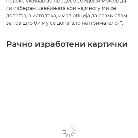
повеќе уживав во процесот, бидејќи можев да
ги изберам цвеќињата кои најмногу ми се
допаѓаа, а исто така, имав опција да размислам
за тоа што би му се допаѓало на примателот“.
Рачно изработени картички