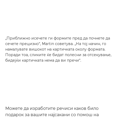
„Приближно исечете ги формите пред да почнете да
сечете прецизно“, Martin советува. „На тој начин, го
намалувате вишокот на картичката околу формата.
Поради тоа, сликите ќе бидат полесни за отсекување,
бидејќи картичката нема да ви пречи“.
Можете да изработите речиси каков било
подарок за вашите најсакани со помош на