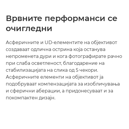
Врвните перформанси се
очигледни
Асферичните и UD-елементите на објективот
создаваат одлична острина која останува
непроменета дури и кога фотографирате рачно
при слаба осветленост, благодарение на
стабилизацијата на слика од 5 чекори.
Асферичните елементи на објективот ја
подобруваат компензацијата за изобличувања
и сферични аберации, а придонесуваат и за
покомпактен дизајн.