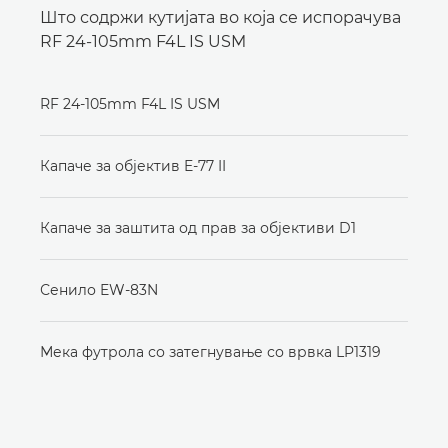
Што содржи кутијата во која се испорачува
RF 24-105mm F4L IS USM
RF 24-105mm F4L IS USM
Капаче за објектив E-77 II
Капаче за заштита од прав за објективи D1
Сенило EW-83N
Мека футрола со затегнување со врвка LP1319