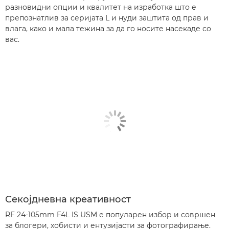
разновидни опции и квалитет на изработка што е
препознатлив за серијата L и нуди заштита од прав и
влага, како и мала тежина за да го носите насекаде со
вас.
Секојдневна креативност
RF 24-105mm F4L IS USM е популарен избор и совршен
за блогери, хобисти и ентузијасти за фотографирање.