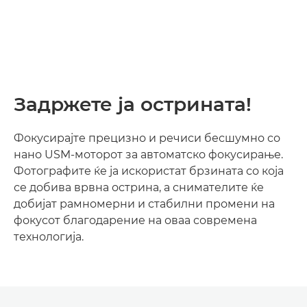
Задржете ја острината!
Фокусирајте прецизно и речиси бесшумно со
нано USM-моторот за автоматско фокусирање.
Фотографите ќе ја искористат брзината со која
се добива врвна острина, а снимателите ќе
добијат рамномерни и стабилни промени на
фокусот благодарение на оваа современа
технологија.