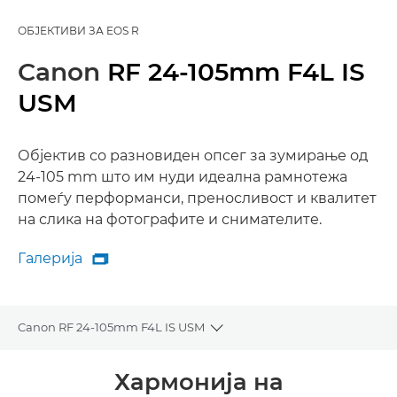
ОБЈЕКТИВИ ЗА EOS R
Canon
RF 24-105mm F4L IS
USM
Објектив со разновиден опсег за зумирање од
24-105 mm што им нуди идеална рамнотежа
помеѓу перформанси, преносливост и квалитет
на слика на фотографите и снимателите.
Галерија

Галерија
Canon RF 24-105mm F4L IS USM
Toggle breadcrumbs
Преглед
Хармонија на