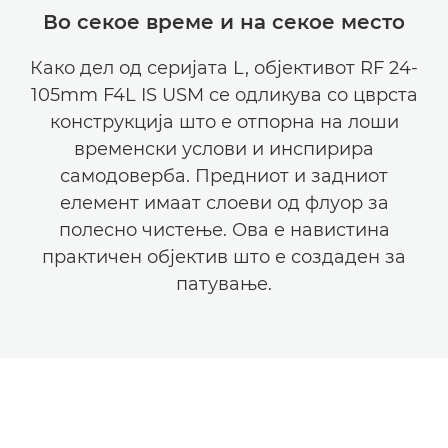
Во секое време и на секое место
Како дел од серијата L, објективот RF 24-
105mm F4L IS USM се одликува со цврста
конструкција што е отпорна на лоши
временски услови и инспирира
самодоверба. Предниот и задниот
елемент имаат слоеви од флуор за
полесно чистење. Ова е навистина
практичен објектив што е создаден за
патување.