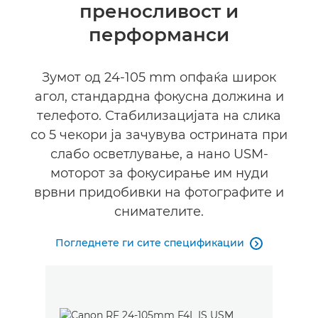
преносливост и
Спецификации
перформанси
Галерија
Зумот од 24-105 mm опфаќа широк
Поддршка
агол, стандардна фокусна должина и
телефото. Стабилизацијата на слика
со 5 чекори ја зачувува острината при
слабо осветлување, а нано USM-
моторот за фокусирање им нуди
врвни придобивки на фотографите и
снимателите.
Погледнете ги сите спецификации
