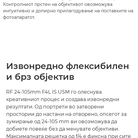
Контролниот прстен на објективот овозможува
интуитивно и допирно прилагодување на поставките на
фотоапаратот.
Извонредно флексибилен
и брз објектив
RF 24-105mm F4L IS USM го олеснува
креативниот процес и создава извонредни
резултати. Од портрети во затворени
простории до настани на отворено, опсегот за
зумирање од 24-105 mm ви овозможува да
добиете повеќе без да менувате објективи.
Максималната решетка од f/4 е фиксна при сите