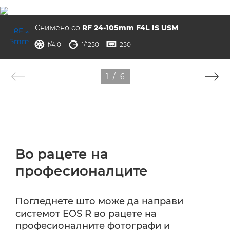
Снимено со
RF 24-105mm F4L IS USM
решетка
брзина на бленда
ISO



f/4.0
1/1250
250
1
/
6
Во рацете на
професионалците
Погледнете што може да направи
системот EOS R во рацете на
професионалните фотографи и