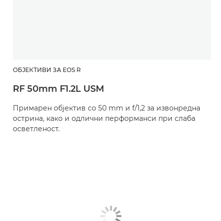
ОБЈЕКТИВИ ЗА EOS R
RF 50mm F1.2L USM
Примарен објектив со 50 mm и f/1,2 за извонредна
острина, како и одлични перформанси при слаба
осветленост.