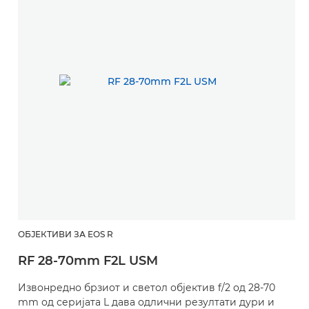
ОБЈЕКТИВИ ЗА EOS R
RF 28-70mm F2L USM
Извонредно брзиот и светол објектив f/2 од 28-70
mm од серијата L дава одлични резултати дури и