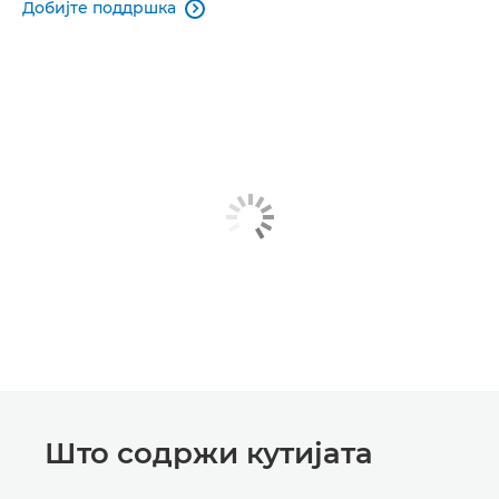
Добијте поддршка

Што содржи кутијата