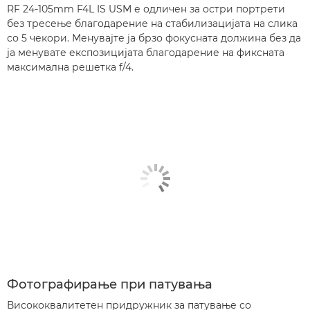
RF 24-105mm F4L IS USM е одличен за остри портрети
без тресење благодарение на стабилизацијата на слика
со 5 чекори. Менувајте ја брзо фокусната должина без да
ја менувате експозицијата благодарение на фиксната
максимална решетка f/4.
Фотографирање при патувања
Висококвалитетен придружник за патување со