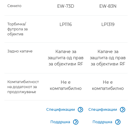
Сенило
EW-73D
EW-83N
Торбичка/
LP1116
LP1319
футрола за
објектив
Задно капаче
Капаче за
Капаче за
заштита од прав
заштита од прав
за објективи RF
за објективи RF
Компатибилност
Не е
Не е
на додатокот за
компатибилно
компатибилно
продолжување
Спецификации
Спецификации


Поддршка
Поддршка

