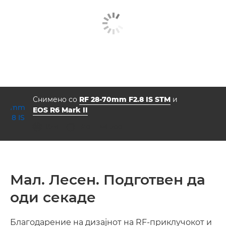
Снимено со
RF 28-70mm F2.8 IS STM
и
EOS R6 Mark II
решетка
брзина на бленда
ISO



f/2.8
1/40
200
Мал. Лесен. Подготвен да
оди секаде
Благодарение на дизајнот на RF-приклучокот и