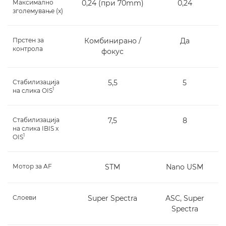
Максимално
0,24 (при 70mm)
0,24
зголемување (x)
Прстен за
Комбинирано /
Да
контрола
фокус
Стабилизација
5,5
5
1
на слика OIS
Стабилизација
7,5
8
на слика IBIS x
1
OIS
Мотор за AF
STM
Nano USM
Слоеви
Super Spectra
ASC, Super
Spectra