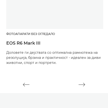
ФОТОАПАРАТИ БЕЗ ОГЛЕДАЛО
О
EOS R6 Mark III
R
Доловете ги дејствата со оптимална рамнотежа на
М
резолуција, брзина и практичност - идеален за диви
m
животни, спорт и портрети.
д
п