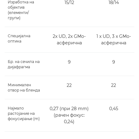
Изработка на
15/12
18/14
објектив
(елементи/
групи)
Специјална
2x UD, 2x GMo-
1 x UD, 3 x GMo-
оптика
асферична
асферична
Бр. на сечила на
9
9
дијафрагма
Минимален
22
22
отвор на бленда
Најмало
0,27 (при 28 mm)
0,45
растојание на
(рачен фокус:
фокусирање (m)
0,24)