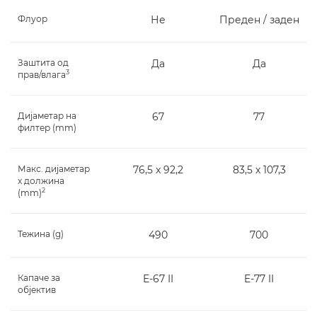
Флуор
Не
Преден / заден
Заштита од
Да
Да
3
прав/влага
Дијаметар на
67
77
филтер (mm)
Макс. дијаметар
76,5 x 92,2
83,5 x 107,3
x должина
2
(mm)
Тежина (g)
490
700
Капаче за
E-67 II
E-77 II
објектив