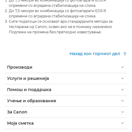
До 7,5 чекори во комбинација со фотоапарати EOS R
опремени со вградена стабилизација на слика.
До 7,5 чекори во комбинација со фотоапарати EOS R
опремени со вградена стабилизација на слика.
Сите податоци се основаат врз стандардните методи за
тестирање од Canon, освен ако не е поинаку назначено.
Подлежи на промена без претходно известување.
Назад кон горниот дел
Производи
Услуги и решенија
Помош и поддршка
Учење и образование
За Canon
Моја сметка