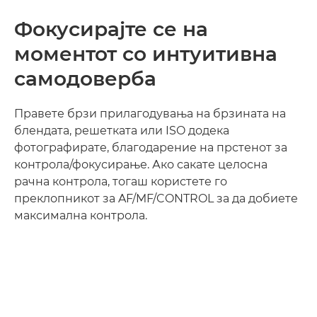
in-
Picture
Фокусирајте се на
моментот со интуитивна
самодоверба
Правете брзи прилагодувања на брзината на
блендата, решетката или ISO додека
фотографирате, благодарение на прстенот за
контрола/фокусирање. Ако сакате целосна
рачна контрола, тогаш користете го
преклопникот за AF/MF/CONTROL за да добиете
максимална контрола.