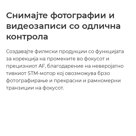
Снимајте фотографии и
видеозаписи со одлична
контрола
Создавајте филмски продукции со функцијата
за корекција на промените во фокусот и
прецизниот AF, благодарение на неверојатно
тивкиот STM-мотор кој овозможува брзо
фотографирање и прекрасни и рамномерни
транзиции на фокусот.
Loaded
:
100.00%
Pause
Unmute
Picture-