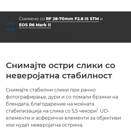
Снимено со
RF 28-70mm F2.8 IS STM
и
EOS R6 Mark II
решетка
брзина на бленда
ISO



f/2.8
1/160
1250
Снимајте остри слики со
неверојатна стабилност
Снимајте стабилни слики при рачно
фотографирање, дури и со помали брзини на
блендата, благодарение на моќната
1
стабилизација на слика со 5,5 чекори
. UD-
елементи и асферични елементи за објективи
кои нудат неверојатна острина.