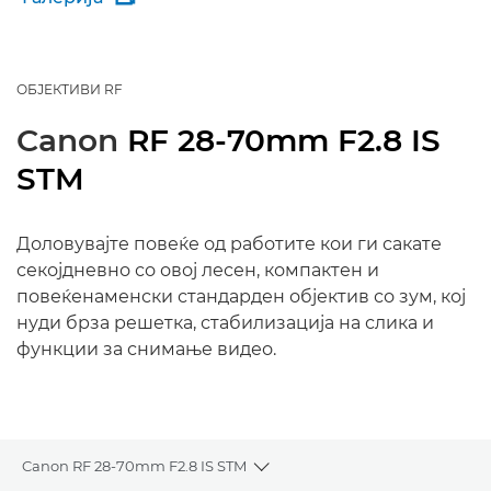
ОБЈЕКТИВИ RF
Canon
RF 28-70mm F2.8 IS
STM
Доловувајте повеќе од работите кои ги сакате
секојдневно со овој лесен, компактен и
повеќенаменски стандарден објектив со зум, кој
нуди брза решетка, стабилизација на слика и
функции за снимање видео.
Canon RF 28-70mm F2.8 IS STM
Toggle breadcrumbs