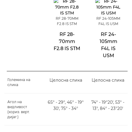
RF 28-70MM
RF 24-105MM
F2.8 IS STM
F4L IS USM
RF 28-
RF 24-
70mm
105mm
F2.8 IS STM
F4L IS
USM
Големина на
Целосна слика
Целосна слика
слика
Агол на
65° - 29°, 46° - 19°
74° - 19°20', 53° -
видливост
30', 75° - 34°
13°, 84° - 23°20'
(хориз. верт.
дијаг.)