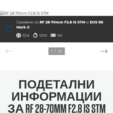
Снимено со
RF 28-70mm F2.8 IS STM
и
EOS R6
Mark II
решетка
брзина на бленда
ISO



f/2.8
1/200
100
1
/
24
ПОДЕТАЛНИ
ИНФОРМАЦИИ
ЗА RF 28-70MM F2.8 IS STM