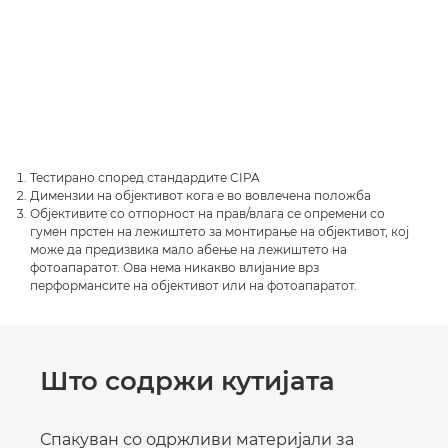
Тестирано според стандардите CIPA
Димензии на објективот кога е во вовлечена положба
Објективите со отпорност на прав/влага се опремени со
гумен прстен на лежиштето за монтирање на објективот, кој
може да предизвика мало абење на лежиштето на
фотоапаратот. Ова нема никакво влијание врз
перформансите на објективот или на фотоапаратот.
Што содржи кутијата
Спакуван со одржливи материјали за