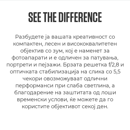
Преглед
SEE THE DIFFERENCE
Спецификации
Разбудете ја вашата креативност со
Галерија
компактен, лесен и висококвалитетен
објектив со зум, кој е наменет за
Поддршка
фотоапарати и е одличен за патувања,
портрети и пејзажи. Брзата решетка f/2,8 и
оптичката стабилизација на слика со 5,5
чекори овозможуваат одлични
перформанси при слаба светлина, а
благодарение на заштитата од лоши
временски услови, ќе можете да го
користите објективот секој ден.