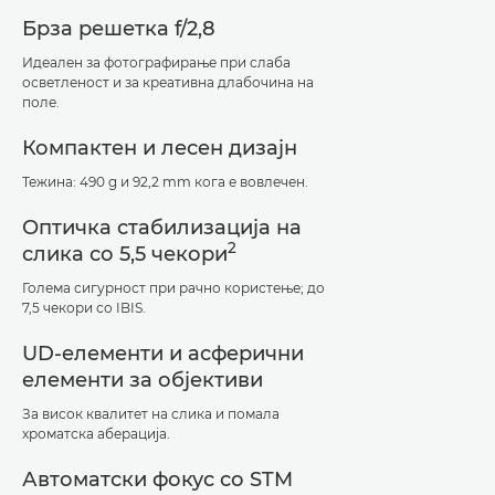
Брза решетка f/2,8
Идеален за фотографирање при слаба
осветленост и за креативна длабочина на
поле.
Компактен и лесен дизајн
Тежина: 490 g и 92,2 mm кога е вовлечен.
Оптичка стабилизација на
2
слика со 5,5 чекори
Голема сигурност при рачно користење; до
7,5 чекори со IBIS.
UD-елементи и асферични
елементи за објективи
За висок квалитет на слика и помала
хроматска аберација.
Автоматски фокус со STM