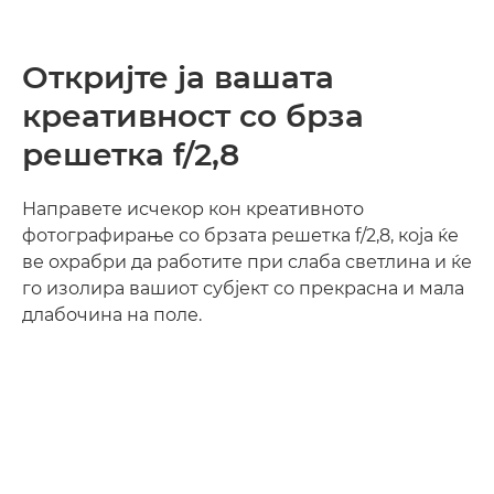
Откријте ја вашата
креативност со брза
решетка f/2,8
Направете исчекор кон креативното
фотографирање со брзата решетка f/2,8, која ќе
ве охрабри да работите при слаба светлина и ќе
го изолира вашиот субјект со прекрасна и мала
длабочина на поле.