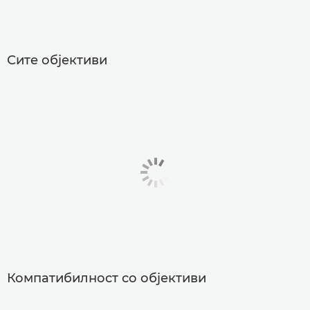
Сите објективи
Компатибилност со објективи