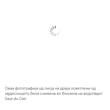
Оваа фотографија од лисја на дрвја осветлени од
зајдисонцето била снимена во близина на водопадот
Saut du Gier.