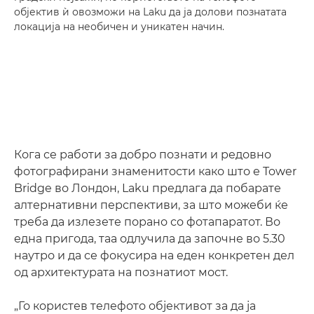
објектив ѝ овозможи на Laku да ја долови познатата
локација на необичен и уникатен начин.
Кога се работи за добро познати и редовно
фотографирани знаменитости како што е Tower
Bridge во Лондон, Laku предлага да побарате
алтернативни перспективи, за што можеби ќе
треба да излезете порано со фотапаратот. Во
една пригода, таа одлучила да започне во 5.30
наутро и да се фокусира на еден конкретен дел
од архитектурата на познатиот мост.
„Го користев телефото објективот за да ја