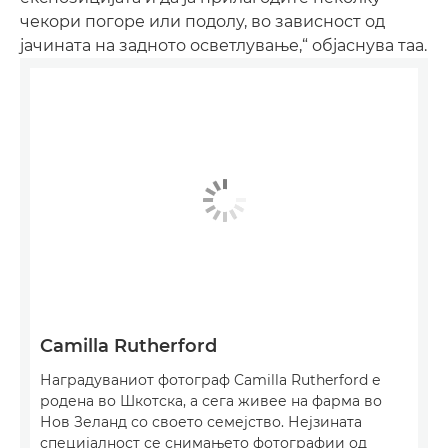
чекори погоре или подолу, во зависност од
јачината на задното осветлување,“ објаснува таа.
Camilla Rutherford
Наградуваниот фотограф Camilla Rutherford е
родена во Шкотска, а сега живее на фарма во
Нов Зеланд со своето семејство. Нејзината
специјалност се снимањето фотографии од