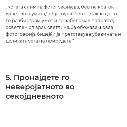
„Кога ја снимив фотографијава, бев на краток
излет во шумата,“ објаснува Pierre. „Сакав да си
го разбистрам умот и го забележав папратот,
осветлен од зрак светлина. Ја обожавам оваа
фотографија бидејќи ја претставува убавината и
деликатноста на природата.“
5. Пронајдете го
неверојатното во
секојдневното