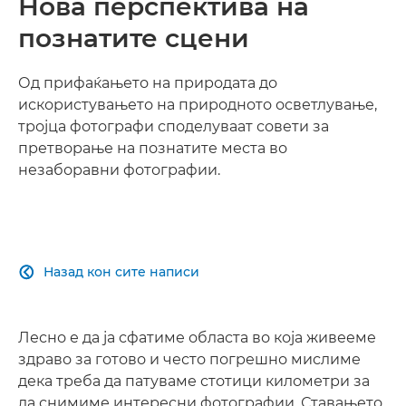
Нова перспектива на
познатите сцени
Од прифаќањето на природата до
искористувањето на природното осветлување,
тројца фотографи споделуваат совети за
претворање на познатите места во
незаборавни фотографии.
Назад кон сите написи

Лесно е да ја сфатиме областа во која живееме
здраво за готово и често погрешно мислиме
дека треба да патуваме стотици километри за
да снимиме интересни фотографии. Ставањето