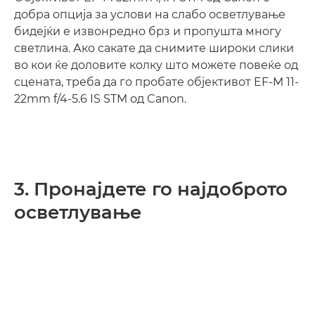
добра опција за услови на слабо осветлување
бидејќи е извонредно брз и пропушта многу
светлина. Ако сакате да снимите широки слики
во кои ќе доловите колку што можете повеќе од
сцената, треба да го пробате објективот EF-M 11-
22mm f/4-5.6 IS STM од Canon.
3. Пронајдете го најдоброто
осветлување