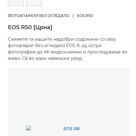
ФОТОАПАРАТИ БЕЗ ОГЛЕДАЛО
|
EOS R50
EOS R50 [Црна]
Снимете ги вашите најдобри содржини со овој
фотоапарат без огледало EOS R, од остри
фотографии до 4K-видеоснимки и проследување во
живо. Сè во еден наменски уред.