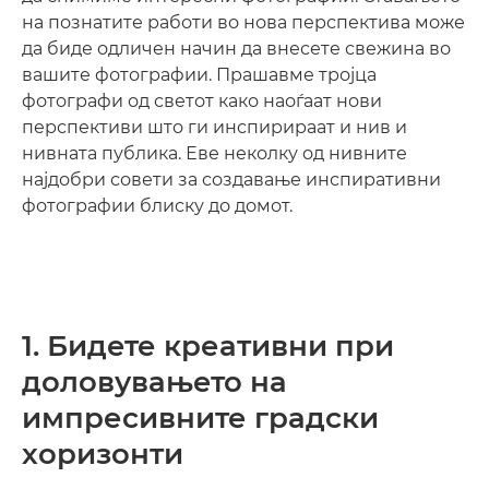
на познатите работи во нова перспектива може
да биде одличен начин да внесете свежина во
вашите фотографии. Прашавме тројца
фотографи од светот како наоѓаат нови
перспективи што ги инспирираат и нив и
нивната публика. Еве неколку од нивните
најдобри совети за создавање инспиративни
фотографии блиску до домот.
1. Бидете креативни при
доловувањето на
импресивните градски
хоризонти