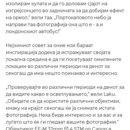
изолирам кулата и да го доловам сјајот на
изгрејсонцето во заднината за да добијам ефект
на ореол,“ вели таа. „Портокаловото небо ја
направи таа фотографија она што е - а и
лондонскиот автобус!“
Нејзиниот совет за оние кои бараат
инспирација додека ја истражуваат својата
локална средина е да ги посетуваат омилените
локации во различни периоди на денот за
секогаш да има нешто поинакво и интересно.
„Проверувајте во различни периоди на денот за
да видите какво е осветлувањето,“ вели Laku.
„Обидете се да користите различни објективи,
инаку на крајот секогаш ќе ја снимате истата
фотографија. Нека биде интересно и за вас и за
луѓето што ќе ги гледаат вашите фотографии.“
Објективот EF-M 32mm f/1.4 STM од Canon е