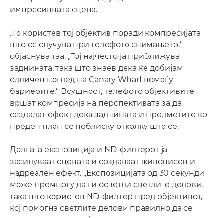
импресивната сцена.
„Го користев тој објектив поради компресијата
што се случува при телефото снимањето,“
објаснува таа. „Тој најчесто ја приближува
заднината, така што знаев дека ќе добијам
одличен поглед на Canary Wharf помеѓу
бариерите.“ Всушност, телефото објективите
вршат компресија на перспективата за да
создадат ефект дека заднината и предметите во
преден план се поблиску отколку што се.
Долгата експозиција и ND-филтерот ја
засилуваат сцената и создаваат живописен и
надреален ефект. „Експозицијата од 30 секунди
може премногу да ги осветли светлите делови,
така што користев ND-филтер пред објективот,
кој помогна светлите делови правилно да се