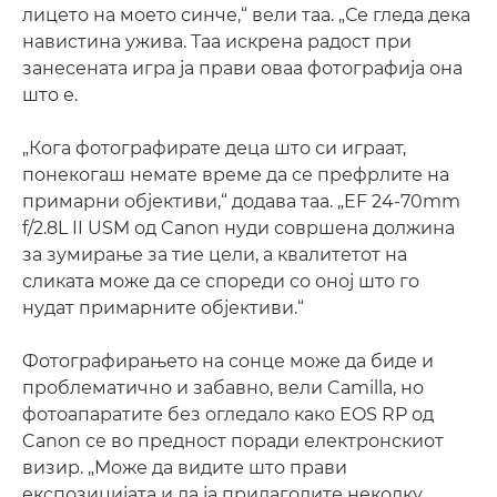
лицето на моето синче,“ вели таа. „Се гледа дека
навистина ужива. Таа искрена радост при
занесената игра ја прави оваа фотографија она
што е.
„Кога фотографирате деца што си играат,
понекогаш немате време да се префрлите на
примарни објективи,“ додава таа. „EF 24-70mm
f/2.8L II USM од Canon нуди совршена должина
за зумирање за тие цели, а квалитетот на
сликата може да се спореди со оној што го
нудат примарните објективи.“
Фотографирањето на сонце може да биде и
проблематично и забавно, вели Camilla, но
фотоапаратите без огледало како EOS RP од
Canon се во предност поради електронскиот
визир. „Може да видите што прави
експозицијата и да ја прилагодите неколку