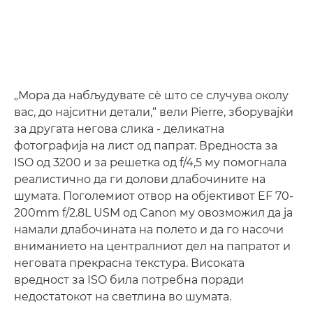
„Мора да набљудувате сè што се случува околу
вас, до најситни детали,“ вели Pierre, зборувајќи
за другата негова слика - деликатна
фотографија на лист од папрат. Вредноста за
ISO од 3200 и за решетка од f/4,5 му помогнала
реалистично да ги долови длабочините на
шумата. Поголемиот отвор на објективот EF 70-
200mm f/2.8L USM од Canon му овозможил да ја
намали длабочината на полето и да го насочи
вниманието на централниот дел на папратот и
неговата прекрасна текстура. Високата
вредност за ISO била потребна поради
недостатокот на светлина во шумата.