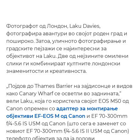
Фотографот од Лондон, Laku Davies,
фотографира авантури во својот роден град и
пошироко. Затоа, уличното фотографирање и
градските пејзажи се најинтересни за
објективот на Laku. Две од нејзините омилени
слики ги комбинираат култните лондонски
знаменитости и креативноста.
„Појдов до Thames Barrier на зајдисонце и видов
како Canary Wharf се осветли во заднината,“
вели Laku, која го користела својот EOS M50 од
Canon опремен со
адаптер за монтирање
објективи EF-EOS M од Canon
и EF 70-300mm
f/4-5.6 IS USM од Canon (што сега е заменет со
новиот EF 70-300mm f/4-5.6 IS II USM од Canon)
телефото објектив за да ја долови