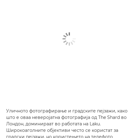
Уличното фотографирање и градските пејзажи, како
што е оваа неверојатна фотографија од The Shard во
Лондон, доминираат во работата на Laku.
Широкоаголните објективи често се користат за
градски пејзажи, но користењето на телефото