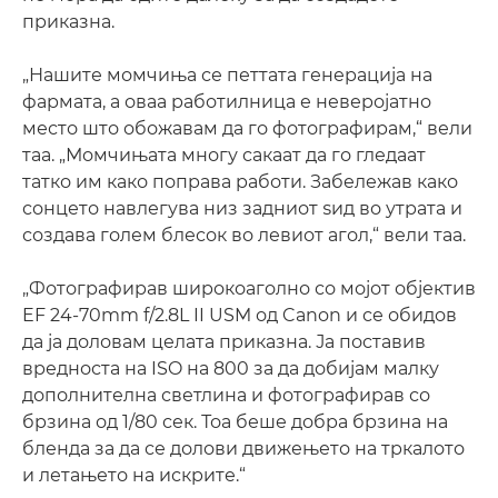
приказна.
„Нашите момчиња се петтата генерација на
фармата, а оваа работилница е неверојатно
место што обожавам да го фотографирам,“ вели
таа. „Момчињата многу сакаат да го гледаат
татко им како поправа работи. Забележав како
сонцето навлегува низ задниот ѕид во утрата и
создава голем блесок во левиот агол,“ вели таа.
„Фотографирав широкоаголно со мојот објектив
EF 24-70mm f/2.8L II USM од Canon и се обидов
да ја доловам целата приказна. Ја поставив
вредноста на ISO на 800 за да добијам малку
дополнителна светлина и фотографирав со
брзина од 1/80 сек. Тоа беше добра брзина на
бленда за да се долови движењето на тркалото
и летањето на искрите.“