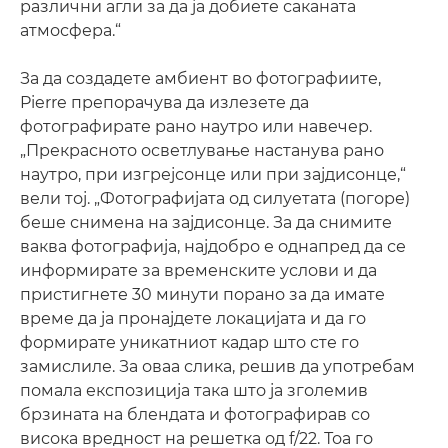
различни агли за да ја добиете саканата
атмосфера.“
За да создадете амбиент во фотографиите,
Pierre препорачува да излезете да
фотографирате рано наутро или навечер.
„Прекрасното осветлување настанува рано
наутро, при изгрејсонце или при зајдисонце,“
вели тој. „Фотографијата од силуетата (погоре)
беше снимена на зајдисонце. За да снимите
ваква фотографија, најдобро е однапред да се
информирате за временските услови и да
пристигнете 30 минути порано за да имате
време да ја пронајдете локацијата и да го
формирате уникатниот кадар што сте го
замислиле. За оваа слика, решив да употребам
помала експозиција така што ја зголемив
брзината на блендата и фотографирав со
висока вредност на решетка од f/22. Тоа го