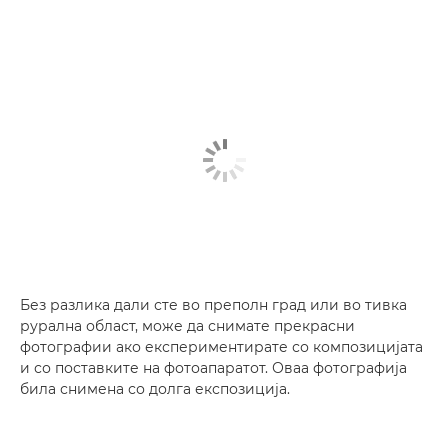
Без разлика дали сте во преполн град или во тивка
рурална област, може да снимате прекрасни
фотографии ако експериментирате со композицијата
и со поставките на фотоапаратот. Оваа фотографија
била снимена со долга експозиција.