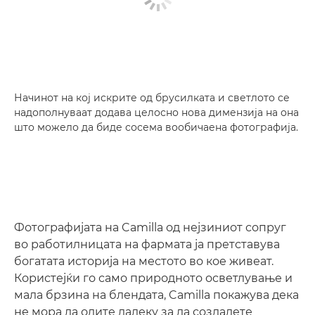
Начинот на кој искрите од брусилката и светлото се
надополнуваат додава целосно нова димензија на она
што можело да биде сосема вообичаена фотографија.
Фотографијата на Camilla од нејзиниот сопруг
во работилницата на фармата ја претставува
богатата историја на местото во кое живеат.
Користејќи го само природното осветлување и
мала брзина на блендата, Camilla покажува дека
не мора да одите далеку за да создадете