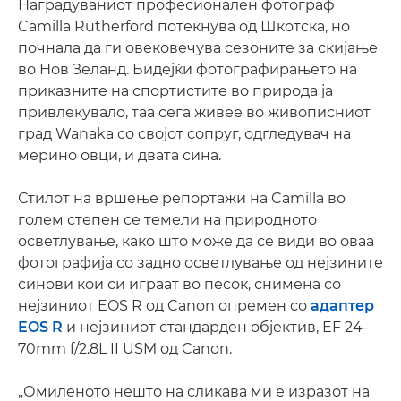
Наградуваниот професионален фотограф
Camilla Rutherford потекнува од Шкотска, но
почнала да ги овековечува сезоните за скијање
во Нов Зеланд. Бидејќи фотографирањето на
приказните на спортистите во природа ја
привлекувало, таа сега живее во живописниот
град Wanaka со својот сопруг, одгледувач на
мерино овци, и двата сина.
Стилот на вршење репортажи на Camilla во
голем степен се темели на природното
осветлување, како што може да се види во оваа
фотографија со задно осветлување од нејзините
синови кои си играат во песок, снимена со
нејзиниот EOS R од Canon опремен со
адаптер
EOS R
и нејзиниот стандарден објектив, EF 24-
70mm f/2.8L II USM од Canon.
„Омиленото нешто на сликава ми е изразот на