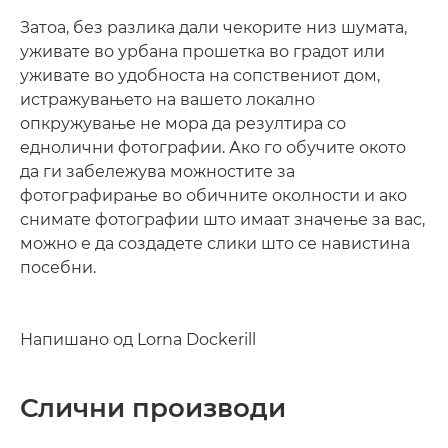
Затоа, без разлика дали чекорите низ шумата,
уживате во урбана прошетка во градот или
уживате во удобноста на сопствениот дом,
истражувањето на вашето локално
опкружување не мора да резултира со
еднолични фотографии. Ако го обучите окото
да ги забележува можностите за
фотографирање во обичните околности и ако
снимате фотографии што имаат значење за вас,
можно е да создадете слики што се навистина
посебни.
Напишано од Lorna Dockerill
Слични производи