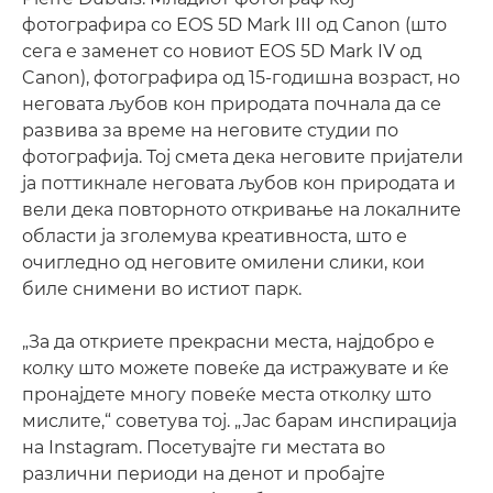
фотографира со EOS 5D Mark III од Canon (што
сега е заменет со новиот EOS 5D Mark IV од
Canon), фотографира од 15-годишна возраст, но
неговата љубов кон природата почнала да се
развива за време на неговите студии по
фотографија. Тој смета дека неговите пријатели
ја поттикнале неговата љубов кон природата и
вели дека повторното откривање на локалните
области ја зголемува креативноста, што е
очигледно од неговите омилени слики, кои
биле снимени во истиот парк.
„За да откриете прекрасни места, најдобро е
колку што можете повеќе да истражувате и ќе
пронајдете многу повеќе места отколку што
мислите,“ советува тој. „Јас барам инспирација
на Instagram. Посетувајте ги местата во
различни периоди на денот и пробајте