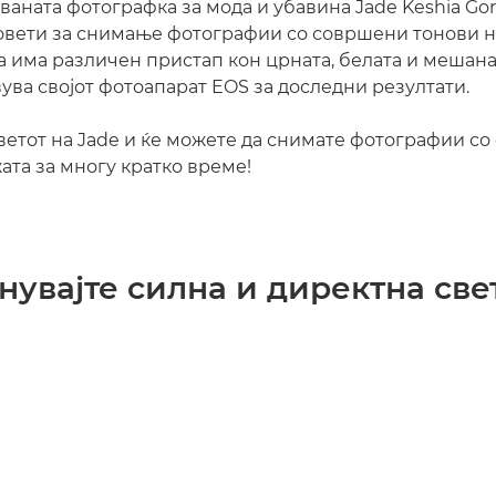
ваната фотографка за мода и убавина Jade Keshia Go
овети за снимање фотографии со совршени тонови на
а има различен пристап кон црната, белата и мешана
вува својот фотоапарат EOS за доследни резултати.
ветот на Jade и ќе можете да снимате фотографии с
ата за многу кратко време!
гнувајте силна и директна св