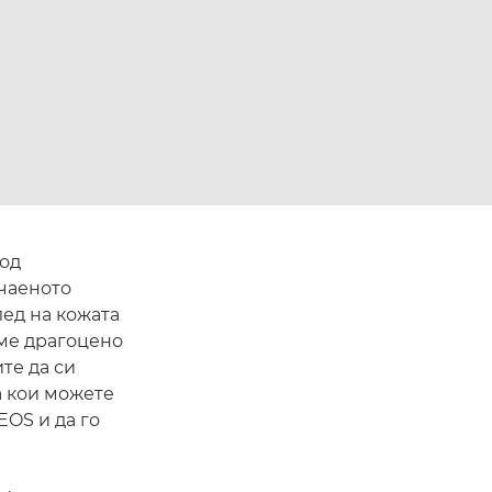
 од
чаеното
лед на кожата
еме драгоцено
те да си
а кои можете
EOS и да го