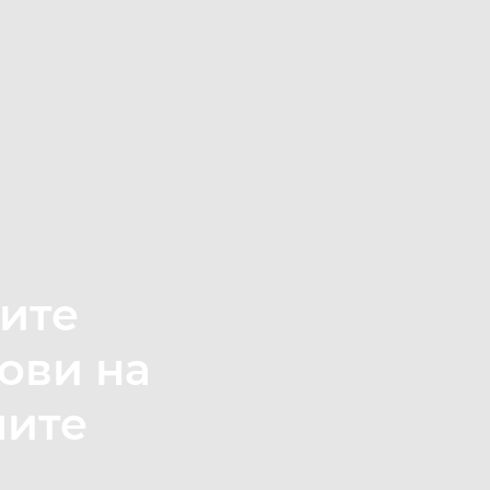
вите
ови на
шите