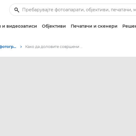
 и видеозаписи
Објективи
Печатачи и скенери
Решен
Совети и техники за фотографирање и печатење
Како да доловите совршени тонови на кожата