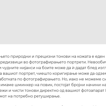
ето природни и прецизни тонови на кожата е еден
предизвици во фотографирањето портрети. Невооби
 чудните нијанси на боите може да ѝ дадат блед изг
 на вашиот портрет, чиешто коригирање може да одз
ботката по фотографирањето. Но, иако не можеме си
 имаме шминкер на повик, постојат бројни начини н
ежи и чисти тонови директно од вашиот фотоапарат 
мот на потребно ретуширање.