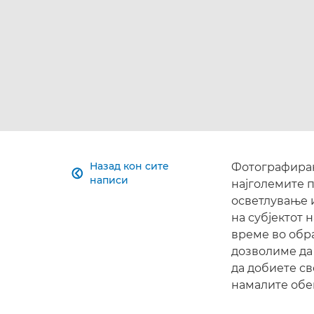
Назад кон сите
Фотографирањ

написи
најголемите 
осветлување и
на субјектот
време во обра
дозволиме да
да добиете св
намалите обе