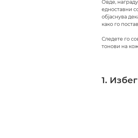
Овде, награду
едноставни с
објаснува дек
како го поста
Следете го со
тонови на кож
1. Избе