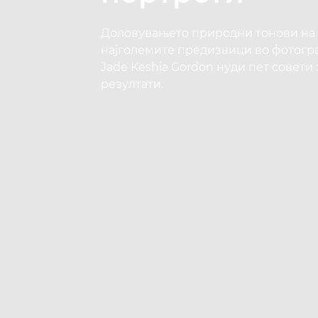
Доловувањето природни тонови на 
најголемите предизвици во фотогр
Jade Keshia Gordon нуди пет совет
резултати.