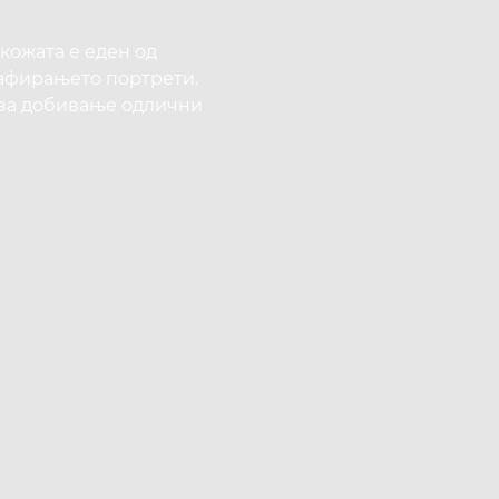
кожата е еден од
афирањето портрети.
и за добивање одлични