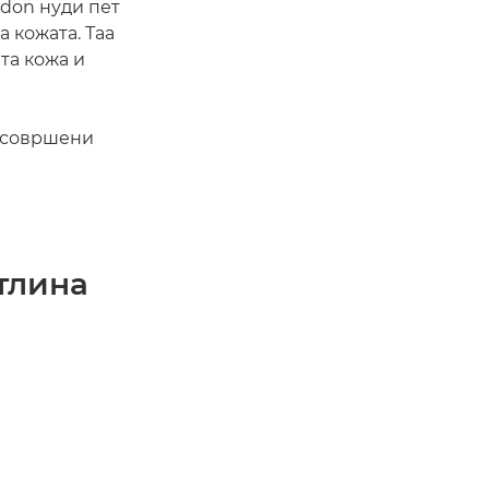
rdon нуди пет
 кожата. Таа
та кожа и
о совршени
етлина