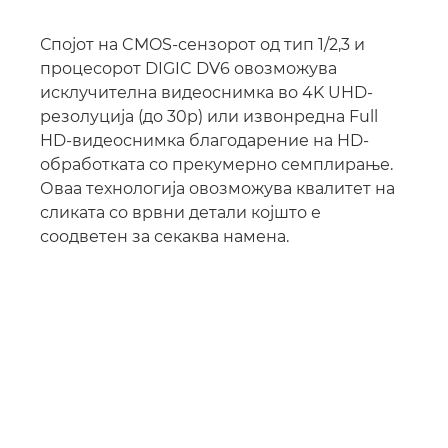
Спојот на CMOS-сензорот од тип 1/2,3 и
процесорот DIGIC DV6 овозможува
исклучителна видеоснимка во 4K UHD-
резолуција (до 30p) или извонредна Full
HD-видеоснимка благодарение на HD-
обработката со прекумерно семплирање.
Оваа технологија овозможува квалитет на
сликата со врвни детали којшто е
соодветен за секаква намена.