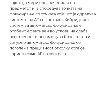
којшто ја мери оддалеченоста на
предметот и ја споредува точката на
фокусирање со точката којашто ја одредува
системот за AF со контраст. Хибридниот
систем за автоматско фокусирање е
особено ефективен во услови на слаба
осветленост и овозможува брзо, точно и
сигурно автоматско фокусирање со
поголема прецизност отколку кога се
користи само AF со контраст.