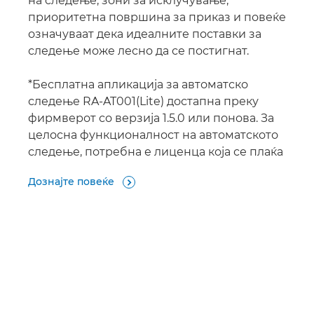
на следење, зони за исклучување,
приоритетна површина за приказ и повеќе
означуваат дека идеалните поставки за
следење може лесно да се постигнат.
*Бесплатна апликација за автоматско
следење RA-AT001(Lite) достапна преку
фирмверот со верзија 1.5.0 или понова. За
целосна функционалност на автоматското
следење, потребна е лиценца која се плаќа
Дознајте повеќе
