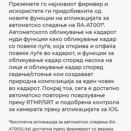
Преземете го најновиот фирмвер и
искористете ги придобивките од
новите функции на апликацијата за
автоматско следење на RA-AT001*.
Автоматското обликување на кадарот
нуди функции како обликување кадар
со повеќе луѓе, која открива и опфаќа
повеќе луѓе во кадарот, и функции за
обликување кадар според насока на
лице и обликување кадар според
седење/стоење кои создаваат
природна композиција за еден човек
во кадарот. Покрај тоа, сега е достапно
автоматско повторно поврзување
преку RTMP/SRT и подобрена контрола
за камерата преку апликацијата за iOS.
*Бесплатна апликација за автоматско следење RA-
AT001(Lite) достапна преку фирмверот со верзија