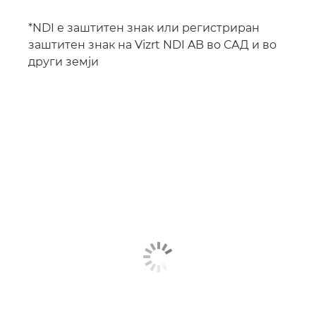
*NDI е заштитен знак или регистриран
заштитен знак на Vizrt NDI AB во САД и во
други земји