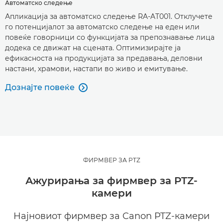
Автоматско следење
Апликација за автоматско следење RA-AT001. Отклучете
го потенцијалот за автоматско следење на еден или
повеќе говорници со функцијата за препознавање лица
додека се движат на сцената. Оптимизирајте ја
ефикасноста на продукцијата за предавања, деловни
настани, храмови, настапи во живо и емитување.
Дознајте повеќе

ФИРМВЕР ЗА PTZ
Ажурирања за фирмвер за PTZ-
камери
Најновиот фирмвер за Canon PTZ-камери