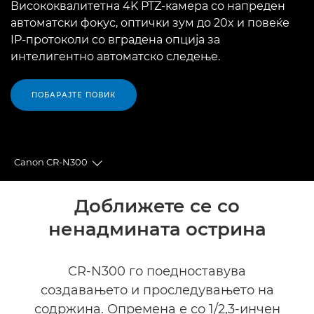
Висококвалитетна 4K PTZ-камера со напреден
автоматски фокус, оптички зум до 20x и повеќе
IP-протоколи со вградена опција за
интелигентно автоматско следење.
ПОБАРАЈТЕ ПОВИК
Canon CR-N300
Toggle breadcrumbs
Преглед
Доближете се со
ненадмината острина
Спецификации
Поддршка
CR-N300 го поедноставува
создавањето и проследувањето на
содржина. Опремена е со 1/2,3-инчен