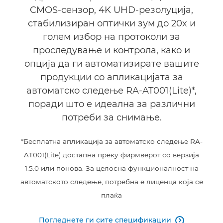
CMOS-сензор, 4K UHD-резолуција,
стабилизиран оптички зум до 20x и
голем избор на протоколи за
проследување и контрола, како и
опција да ги автоматизирате вашите
продукции со апликацијата за
автоматско следење RA-AT001(Lite)*,
поради што е идеална за различни
потреби за снимање.
*Бесплатна апликација за автоматско следење RA-
AT001(Lite) достапна преку фирмверот со верзија
1.5.0 или понова. За целосна функционалност на
автоматското следење, потребна е лиценца која се
плаќа
Погледнете ги сите спецификации
