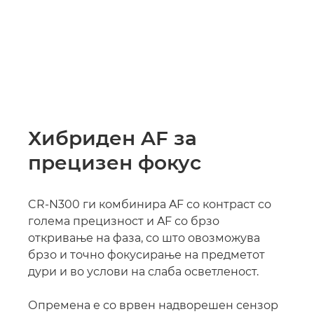
Хибриден AF за
прецизен фокус
CR-N300 ги комбинира AF со контраст со
голема прецизност и AF со брзо
откривање на фаза, со што овозможува
брзо и точно фокусирање на предметот
дури и во услови на слаба осветленост.
Опремена е со врвен надворешен сензор