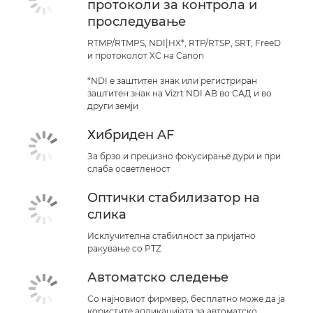
протоколи за контрола и
проследување
RTMP/RTMPS, NDI|HX*, RTP/RTSP, SRT, FreeD
и протоколот XC на Canon
*NDI е заштитен знак или регистриран
заштитен знак на Vizrt NDI AB во САД и во
други земји
Хибриден AF
За брзо и прецизно фокусирање дури и при
слаба осветленост
Оптички стабилизатор на
слика
Исклучителна стабилност за пријатно
ракување со PTZ
Автоматско следење
Со најновиот фирмвер, бесплатно може да ја
користите апликацијата за автоматско