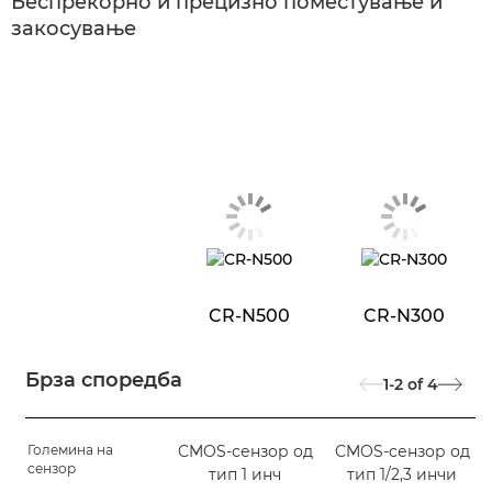
Беспрекорно и прецизно поместување и
закосување
CR-N500
CR-N300
Брза споредба
1-2
of
4
Големина на
CMOS-сензор од
CMOS-сензор од
сензор
тип 1 инч
тип 1/2,3 инчи