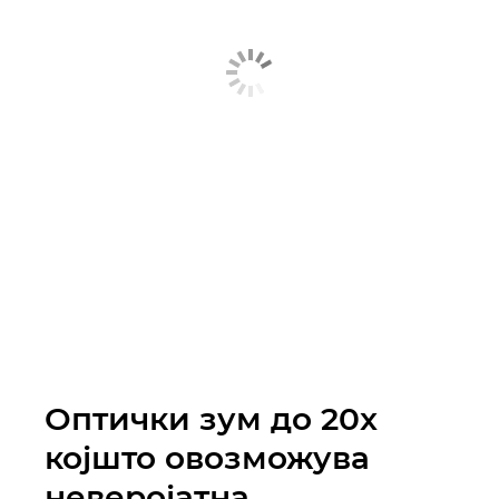
Оптички зум до 20x
којшто овозможува
неверојатна