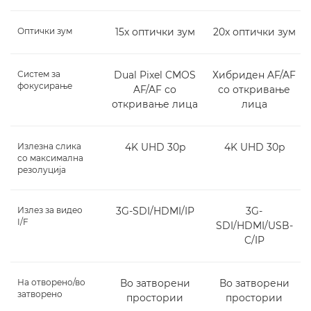
Оптички зум
15x оптички зум
20x оптички зум
Систем за
Dual Pixel CMOS
Хибриден AF/AF
фокусирање
AF/AF со
со откривање
откривање лица
лица
Излезна слика
4K UHD 30p
4K UHD 30p
со максимална
резолуција
Излез за видео
3G-SDI/HDMI/IP
3G-
I/F
SDI/HDMI/USB-
C/IP
На отворено/во
Во затворени
Во затворени
затворено
простории
простории