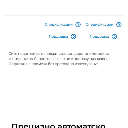
Спецификации
Спецификации


Поддршка
Поддршка


Сите податоци се основаат врз стандардните методи за
тестирање од Canon, освен ако не е поинаку назначено.
Подлежи на промена без претходно известување.
Прецизно автоматско