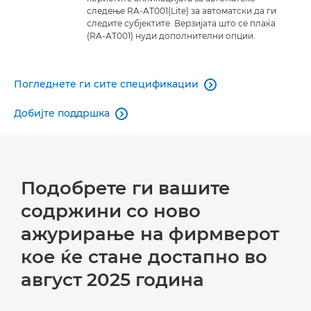
следење RA-AT001(Lite) за автоматски да ги
следите субјектите. Верзијата што се плаќа
(RA-AT001) нуди дополнителни опции.
Погледнете ги сите спецификации

Добијте поддршка

Подобрете ги вашите
содржини со ново
ажурирање на фирмверот
кое ќе стане достапно во
август 2025 година