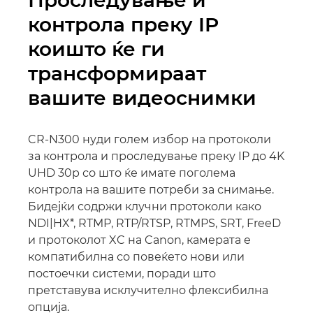
Проследување и
контрола преку IP
коишто ќе ги
трансформираат
вашите видеоснимки
CR-N300 нуди голем избор на протоколи
за контрола и проследување преку IP до 4K
UHD 30p со што ќе имате поголема
контрола на вашите потреби за снимање.
Бидејќи содржи клучни протоколи како
NDI|HX*, RTMP, RTP/RTSP, RTMPS, SRT, FreeD
и протоколот XC на Canon, камерата е
компатибилна со повеќето нови или
постоечки системи, поради што
претставува исклучително флексибилна
опција.