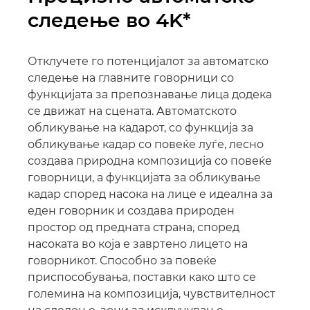
следење во 4K*
Отклучете го потенцијалот за автоматско
следење на главните говорници со
функцијата за препознавање лица додека
се движат на сцената. Автоматското
обликување на кадарот, со функција за
обликување кадар со повеќе луѓе, лесно
создава природна композиција со повеќе
говорници, а функцијата за обликување
кадар според насока на лице е идеална за
еден говорник и создава природен
простор од предната страна, според
насоката во која е завртено лицето на
говорникот. Способно за повеќе
приспособувања, поставки како што се
големина на композиција, чувствителност